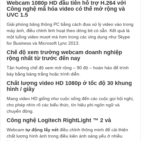
Webcam 1080p HD đầu tiên hỗ trợ H.264 với
Công nghệ mã hóa video có thể mở rộng và
UVC 1.5
Giải phóng băng thông PC bằng cách đưa xử lý video vào trong
máy ảnh, điều chỉnh linh hoạt theo dòng bit có sẵn. Kết quả là
một luồng video mượt mà hơn trong các ứng dụng như Skype
for Business và Microsoft Lync 2013.
Chế độ xem trường webcam doanh nghiệp
rộng nhất từ ​​trước đến nay
Tận hưởng chế độ xem mở rộng – 90 độ – hoàn hảo để trình
bày bằng bảng trắng hoặc trình diễn.
Chất lượng video HD 1080p ở tốc độ 30 khung
hình / giây
Mang video HD giống như cuộc sống đến các cuộc gọi hội nghị,
cho phép nhìn rõ các biểu thức, tín hiệu phi ngôn ngữ và
chuyển động.
Công nghệ Logitech RightLight ™ 2 và
Webcam
tự động lấy nét
điều chỉnh thông minh để cải thiện
chất lượng hình ảnh trong điều kiện ánh sáng yếu ở nhiều