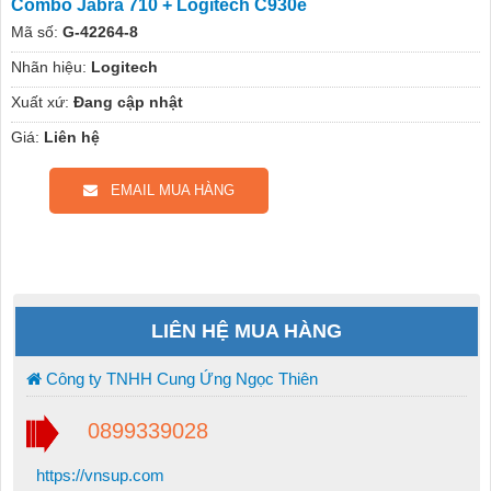
Combo Jabra 710 + Logitech C930e
Mã số:
G-42264-8
Nhãn hiệu:
Logitech
Xuất xứ:
Đang cập nhật
Giá:
Liên hệ
EMAIL MUA HÀNG
LIÊN HỆ MUA HÀNG
Công ty TNHH Cung Ứng Ngọc Thiên
0899339028
https://vnsup.com