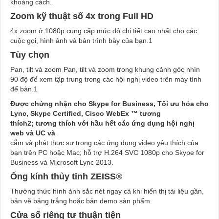
khoảng cách.
Zoom kỹ thuật số 4x trong Full HD
4x zoom ở 1080p cung cấp mức độ chi tiết cao nhất cho các
cuộc gọi, hình ảnh và bản trình bày của bạn.1
Tùy chọn
Pan, tilt và zoom Pan, tilt và zoom trong khung cảnh góc nhìn
90 độ để xem tập trung trong các hội nghị video trên máy tính
để bàn.1
Được chứng nhận cho Skype for Business, Tối ưu hóa cho
Lync, Skype Certified, Cisco WebEx ™ tương
thích2; tương thích với hầu hết các ứng dụng hội nghị
web và UC và
cắm và phát thực sự trong các ứng dụng video yêu thích của
bạn trên PC hoặc Mac; hỗ trợ H.264 SVC 1080p cho Skype for
Business và Microsoft Lync 2013.
Ống kính thủy tinh ZEISS®
Thưởng thức hình ảnh sắc nét ngay cả khi hiển thị tài liệu gần,
bản vẽ bảng trắng hoặc bản demo sản phẩm.
Cửa sổ riêng tư thuận tiện