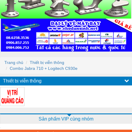
Trang chủ
Thiết bị viễn thông
Combo Jabra 710 + Logitech C930e
Thiết bị viễn thông
Sản phẩm VIP cùng nhóm