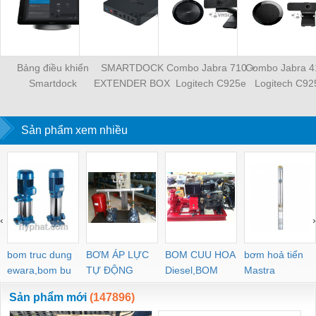
Bảng điều khiển
SMARTDOCK
Combo Jabra 710 +
Combo Jabra 4
Smartdock
EXTENDER BOX
Logitech C925e
Logitech C92
Sản phẩm xem nhiều
‹
›
bom truc dung
BƠM ÁP LỰC
BOM CUU HOA
bơm hoả tiển
ewara,bom bu
TỰ ĐỘNG
Diesel,BOM
Mastra
ewara
CHUA CHAY
Sản phẩm mới
(147896)