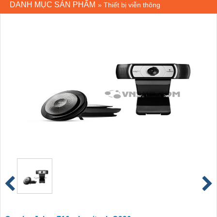
DANH MỤC SẢN PHẨM
»
Thiết bị viễn thông