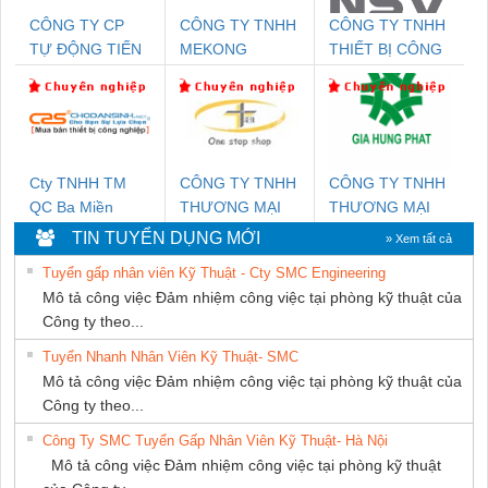
CÔNG TY CP
CÔNG TY TNHH
CÔNG TY TNHH
TỰ ĐỘNG TIẾN
MEKONG
THIẾT BỊ CÔNG
HƯNG
MARINE
NGHIỆP NIHON
SUPPLY
SETSUBI VIỆT
NAM
Cty TNHH TM
CÔNG TY TNHH
CÔNG TY TNHH
QC Ba Miền
THƯƠNG MẠI
THƯƠNG MẠI
THIÊN ÂN VIỆT
DỊCH VỤ KỸ
TIN TUYỂN DỤNG MỚI
» Xem tất cả
NAM
THUẬT ĐIỆN CƠ
Tuyển gấp nhân viên Kỹ Thuật - Cty SMC Engineering
GIA HƯNG
Mô tả công việc Đảm nhiệm công việc tại phòng kỹ thuật của
PHÁT
Công ty theo...
Tuyển Nhanh Nhân Viên Kỹ Thuật- SMC
Mô tả công việc Đảm nhiệm công việc tại phòng kỹ thuật của
Công ty theo...
Công Ty SMC Tuyển Gấp Nhân Viên Kỹ Thuật- Hà Nội
Mô tả công việc Đảm nhiệm công việc tại phòng kỹ thuật