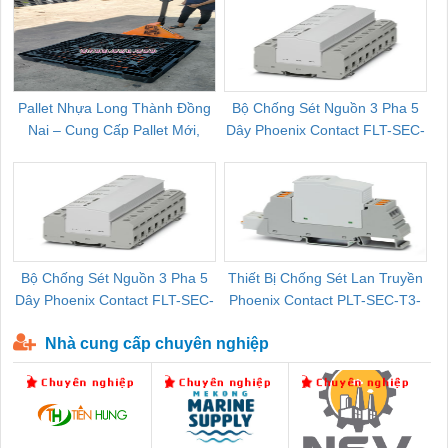
Pallet Nhựa Long Thành Đồng
Bộ Chống Sét Nguồn 3 Pha 5
Nai – Cung Cấp Pallet Mới,
Dây Phoenix Contact FLT-SEC-
C
Pallet Cũ Giá Tốt
P-T1-3S-264/50-FM - 2909589
Bộ Chống Sét Nguồn 3 Pha 5
Thiết Bị Chống Sét Lan Truyền
B
Dây Phoenix Contact FLT-SEC-
Phoenix Contact PLT-SEC-T3-
P-T1-3S-440/35-FM - 2908264
230-FM-PT - 2907928
Nhà cung cấp chuyên nghiệp