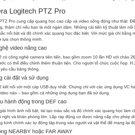
ra Logitech PTZ Pro
PTZ Pro cung cấp quang học cao cấp và video sống động như thật. Để t
, thậm chí nếu bạn là một ngàn dặm. Những cải tiến kỹ thuật làm nổi 
ắc nổi bật và độ chính xác quang học đặc biệt. Với mức giá chỉ bằng
ự lựa chọn thông minh.
ghệ video nâng cao
2 có công nghệ camera tiên tiến, bao gồm zoom 10 lần HD với chảo 26
rước có thể điều chỉnh thêm thuận tiện. Cho người tổ chức cuộc họp. 
 yêu cầu băng thông.
 cài đặt và sử dụng
2 kết nối với một cáp USB duy nhất. Chứng chỉ với các ứng dụng VC h
 video nào – bao gồm cả những ứng dụng bạn đã sử dụng.
ểu hành động trong DEF cao
iải hình ảnh nổi bật, tái tạo màu sắc và độ chính xác quang học làm 
 nghị và khán phòng lớn. Lắp ráp động cơ được nâng cấp cho phép di c
g kính chính xác tự động tập trung vào người và vật thể để mang lại độ
ộng NEARBY hoặc FAR AWAY