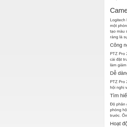
Hóa chất-Trang thiết bị
Came
Kệ công nghiệp
Logitech 
Khí nén - Thiết bị
một phòng
tạo màu s
Khuôn mẫu - Phụ tùng
ràng là s
Lọc công nghiệp
Công n
Máy công cụ - Phụ tùng
PTZ Pro 
cài đặt t
Mỏ - Trang thiết bị
làm giảm
Dễ dàng
Mô tơ - Hộp số
PTZ Pro 
Môi trường - Thiết bị
hội nghị
Nâng hạ - Trang thiết bị
Tìm hi
Nội - Ngoại thất - văn phòng
Độ phân g
phòng hội
Nồi hơi - Trang thiết bị
trước. Ốn
Hoạt đ
Nông nghiệp - Thiết bị