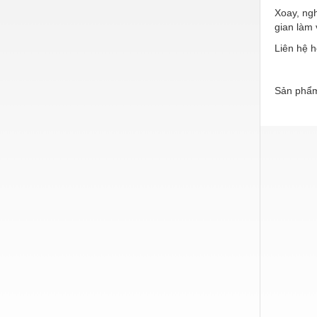
Xoay, ngh
Nước-Vật tư thiết bị
gian làm 
Phốt cơ khí
Liên hệ h
Sắt, thép, inox các loại
Sản phẩm
Thí nghiệm-Trang thiết bị
Thiết bị chiếu sáng
Thiết bị chống sét
Thiết bị an ninh
Thiết bị công nghiệp
Thiết bị công trình
Thiết bị điện
Thiết bị giáo dục
Thiết bị khác