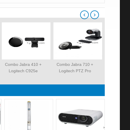
‹
›
Combo Jabra 410 +
Combo Jabra 710 +
Combo Jabr
Logitech C925e
Logitech PTZ Pro
Logitech
›