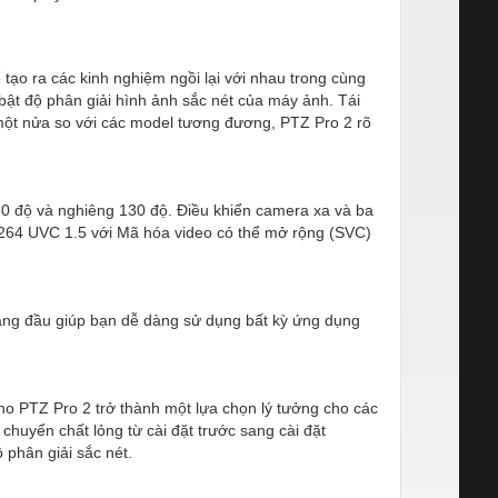
ạo ra các kinh nghiệm ngồi lại với nhau trong cùng
bật độ phân giải hình ảnh sắc nét của máy ảnh. Tái
 một nửa so với các model tương đương, PTZ Pro 2 rõ
0 độ và nghiêng 130 độ. Điều khiển camera xa và ba
H.264 UVC 1.5 với Mã hóa video có thể mở rộng (SVC)
àng đầu giúp bạn dễ dàng sử dụng bất kỳ ứng dụng
cho PTZ Pro 2 trở thành một lựa chọn lý tưởng cho các
huyển chất lỏng từ cài đặt trước sang cài đặt
 phân giải sắc nét.