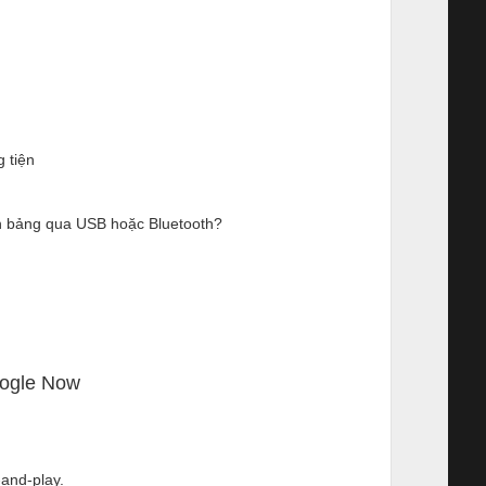
o
 tiện
ính bảng qua USB hoặc Bluetooth?
oogle Now
and-play.