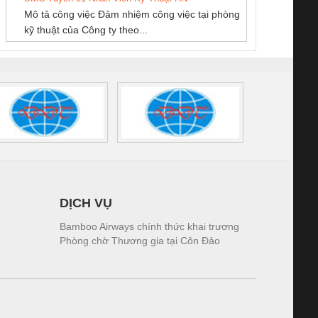
SCLINIC 16I+
BKE 1K5.4
Sola
Mô tả công việc Đảm nhiệm công việc tại phòng
 (2502520000)
(7791400879)2. Giá
TRAN
kỹ thuật của Công ty theo...
1K5.4
DỊCH VỤ
Bamboo Airways chính thức khai trương
Phòng chờ Thương gia tại Côn Đảo