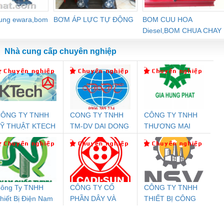
dung ewara,bom
BƠM ÁP LỰC TỰ ĐỘNG
BOM CUU HOA
Diesel,BOM CHUA CHAY
Nhà cung cấp chuyên nghiệp
ÔNG TY TNHH
CONG TY TNHH
CÔNG TY TNHH
Đệm An Toàn
Rơ Le An Toàn
Bộ Lặp Tín Hiệu
Rơ
Ỹ THUẬT KTECH
TM-DV DAI DONG
THƯƠNG MẠI
nix Contact
Phoenix Contact
PROFIBUS Phoenix
Pho
IỆT NAM
THANH
DỊCH VỤ KỸ
PC20-1NO-
PSR-SCP-
Contact PSI-REP-
298
THUẬT ĐIỆN CƠ
24DC-SP -
24UC/ESL4/3X1/1X2/B
PROFIBUS/12MB -
GIA HƯNG PHÁT
700578
- 2981059
2708863
24DC
ông Ty TNHH
CÔNG TY CỔ
CÔNG TY TNHH
hiết Bị Điện Nam
PHẦN DÂY VÀ
THIẾT BỊ CÔNG
ưu Điện AC
Mô-đun Ắc Quy UPS
Rơ Le An Toàn
Bộ g
uốc Thịnh
CÁP ĐIỆN
NGHIỆP NIHON
 Suất Cao
Phoenix Contact
Phoenix Contact
THƯỢNG ĐÌNH
SETSUBI VIỆT