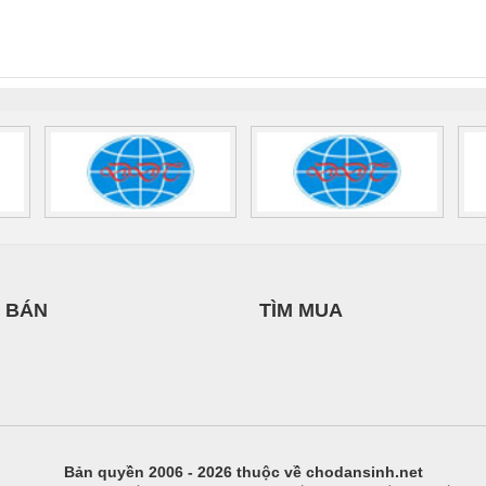
nix Contact
QUINT-HP-
2981059 – PSR-
TRAN
NAM
INT-HP-
BAT/PB/48DC/7.0AH/PT
SCP-
1K5 H
0AC/2.5KVA/PT
- 1133819
24UC/ESL4/3X1/1X2/B
 1136815
 BÁN
TÌM MUA
Bản quyền 2006 - 2026 thuộc về chodansinh.net