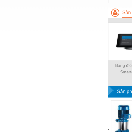
Thiết bị làm sạch
Sản 
Thiết bị sơn - Sơn
Thiết bị nhà bếp
Thiết bị nhiệt
Thiêt bị PCCC
Thiết bị truyền động
Bảng điề
Thiết bị văn phòng
Smart
Thiết bị viễn thông
Thủy lực-Thiết bị
Sản ph
Thủy sản - Trang thiết bị
Tự động hoá
Van - Co các loại
‹
Vật liệu mài mòn