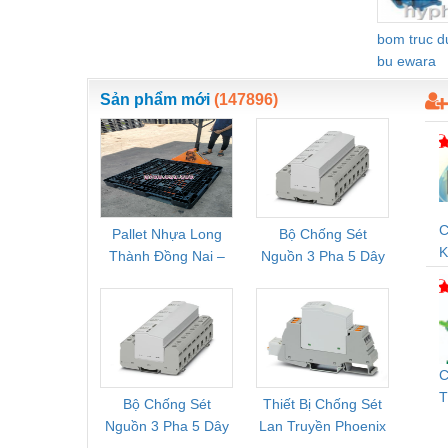
Vật liệu xây dựng
bom truc 
bu ewara
Vòng bi - Bạc đạn
Sản phẩm mới
(147896)
Xe hơi - Phụ tùng
Xe máy - Phụ tùng
Xe tải - phụ tùng
Y khoa - Trang thiết bị
C
Pallet Nhựa Long
Bộ Chống Sét
Rơ Le 
K
Thành Đồng Nai –
Nguồn 3 Pha 5 Dây
Phoe
V
Cung Cấp Pallet
Phoenix Contact
PSR-
Mới, Pallet Cũ Giá
FLT-SEC-P-T1-3S-
1NC-
Tốt
264/50-FM -
2
2909589
C
T
Bộ Chống Sét
Thiết Bị Chống Sét
Bộ L
Q
Nguồn 3 Pha 5 Dây
Lan Truyền Phoenix
Công