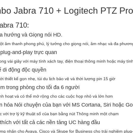
o Jabra 710 + Logitech PTZ Pr
abra 710:
đa hướng và Giọng nói HD.
ột âm thanh phong phú, lý tưởng cho giọng nói, âm nhạc và đa phương
 plug-and-play trực quan
rong vài giây với máy tính xách tay, điện thoại thông minh hoặc máy t
ế di động độc quyền
ới thiết kế gọn nhẹ, túi du lịch bảo vệ và thời lượng pin 15 giờ
m trong phòng cho tối đa 6 người
linh hoạt và có thể mở rộng cho các cuộc họp nhỏ và lớn hơn
n hóa Nói chuyện của bạn với MS Cortana, Siri hoặc G
 với trợ lý kỹ thuật số của bạn bằng nút Thông minh một chạm
hích với tất cả các nền tảng UC hàng đầu
ng nhận cho Avaya, Cisco và Skype for Business cho trải nghiệm plug-