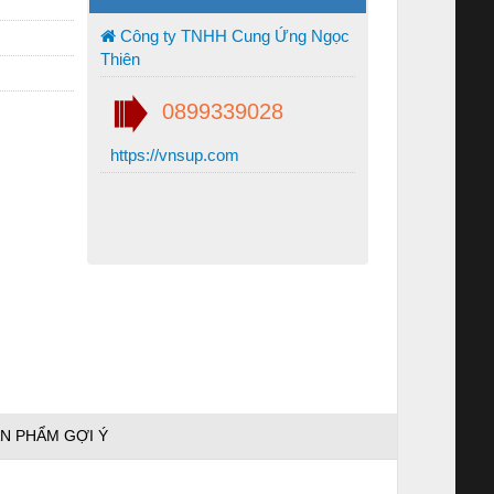
Công ty TNHH Cung Ứng Ngọc
Thiên
0899339028
https://vnsup.com
N PHẨM GỢI Ý