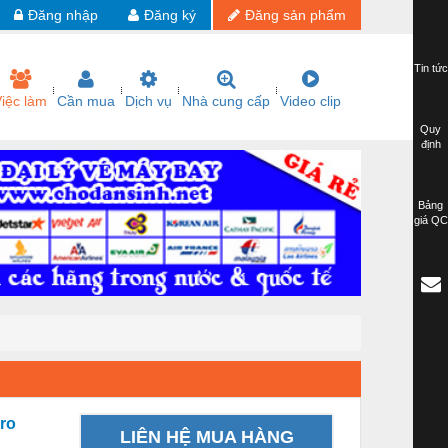
Đăng nhập
Đăng ký
Đăng sản phẩm
Tin tức
iệc làm
Cần mua
Dịch vụ
Nhà cung cấp
Video clip
Quy
định
Bảng
giá QC
ro
LIÊN HỆ MUA HÀNG