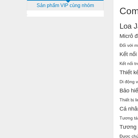
Sản phẩm VIP cùng nhóm
Dịch vụ - Thi công
Comb
Điện công nghiệp
Loa J
Điện gia dụng
Micrô 
Điện Lạnh
Đối với m
Đóng tàu Thiết bị
Kết nối
Đúc chính xác Thiết bị
Kết nối t
Thiết k
Dụng cụ cầm tay
Di động v
Dụng cụ cắt gọt
Bảo hiể
Dụng cụ điện
Thiết bị 
Dụng cụ đo
Cá nhâ
Gỗ - Trang thiết bị
Tương tác
Tương t
Hàn cắt - Thiết bị
Được chứ