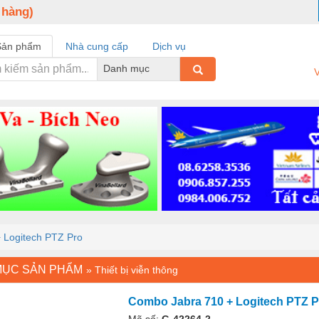
 hàng)
Sản phẩm
Nhà cung cấp
Dịch vụ
Danh mục
V
 Logitech PTZ Pro
MỤC SẢN PHẨM
»
Thiết bị viễn thông
Combo Jabra 710 + Logitech PTZ P
Mã số:
G-42264-2