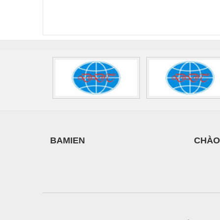
Phoenix Contact
Contact PLT-SEC-
Phoe
FLT-SEC-P-T1-3S-
T3-230-FM-PT -
QU
440/35-FM -
2907928
UPS/23
2908264
-
BAMIEN
CHÀO