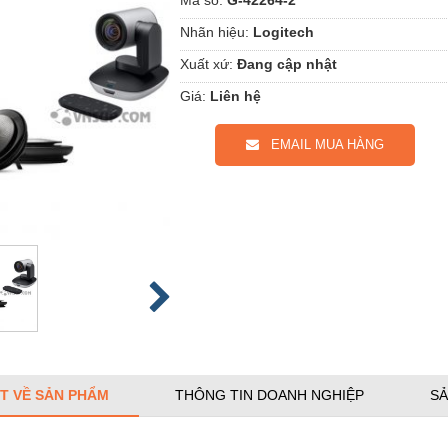
Nhãn hiệu:
Logitech
Xuất xứ:
Đang cập nhật
Giá:
Liên hệ
EMAIL MUA HÀNG
ẾT VỀ SẢN PHẨM
THÔNG TIN DOANH NGHIỆP
SẢ