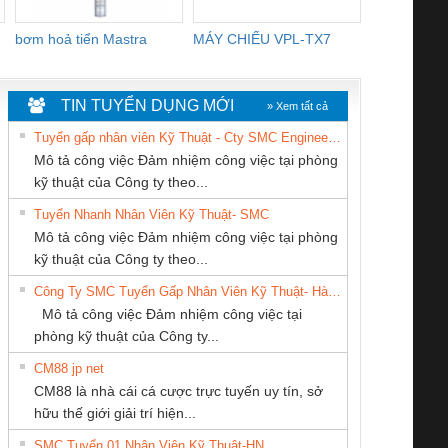
bơm hoả tiển Mastra
MÁY CHIẾU VPL-TX7
BOM DINH
WHITE
TIN TUYỂN DỤNG MỚI
» Xem tất cả
Tuyển gấp nhân viên Kỹ Thuật - Cty SMC Engineering
Mô tả công việc Đảm nhiệm công việc tại phòng
kỹ thuật của Công ty theo...
Tuyển Nhanh Nhân Viên Kỹ Thuật- SMC
Công ty TNHH
CÔNG TY TNHH
CÔNG TY TNHH
 Le An Toàn
Bộ giám sát chuỗi
Bộ giám sát dòng
Bộ ng
Mô tả công việc Đảm nhiệm công việc tại phòng
Thương Mại SX Ba
THƯƠNG MẠI
KINH DOANH
enix Contact
tấm pin
điện chuỗi
ray W
kỹ thuật của Công ty theo...
Miền
THIÊN ÂN VIỆT
DỊCH VỤ XNK
6960 – PSR-
TRANSCLINIC 16I+
TRANSCLINIC 16I+
BAS 
Công Ty SMC Tuyển Gấp Nhân Viên Kỹ Thuật- Hà Nội
NAM
PHƯƠNG NAM
SCP-
1K5 L (2433950000)
(2008130000)
(28
Mô tả công việc Đảm nhiệm công việc tại
/FSP/2X1/1X2
phòng kỹ thuật của Công ty...
CM88 jp net
CÔNG TY TNHH
Tan Dong Cang
CÔNG TY CỔ
CM88 là nhà cái cá cược trực tuyến uy tín, sở
MEKONG MARINE
company LTD
PHẦN TỰ ĐỘNG
iám sát chuỗi
Bộ chỉnh lưu nguồn
Nẹp nhôm chống
Bộ c
hữu thế giới giải trí hiện...
SUPPLY
TIẾN HƯNG
tấm pin
điện TRANSCLINIC
trơn Đà Nẵng
giám 
SMC Tuyển 01 Nhân Viên Kỹ Thuật-HN