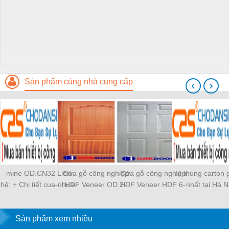
Sản phẩm cùng nhà cung cấp
‹
›
mine OD.CN32 Liên
Cửa gỗ công nghiệp
Cửa gỗ công nghiệp
In thùng carton 
hệ: + Chi tiết cua-nhua-
HDF Veneer OD.2-
HDF Veneer HDF 6-
nhất tại Hà N
cong-nghiep-MDF-
xoan đào
HF1
Melamine-ODCửa
nhựa công nghiệp MDF
Sản phẩm xem nhiều