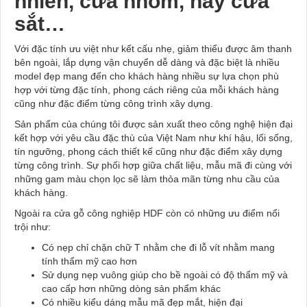
nhiên, cửa nhôm, hay cửa
sắt…
Với đặc tính ưu việt như kết cấu nhẹ, giảm thiểu được âm thanh
bên ngoài, lắp dựng vận chuyển dễ dàng và đặc biệt là nhiều
model đẹp mang đến cho khách hàng nhiều sự lựa chọn phù
hợp với từng đặc tính, phong cách riêng của mỗi khách hàng
cũng như đặc điểm từng công trình xây dựng.
Sản phẩm của chúng tôi được sản xuất theo công nghệ hiện đại
kết hợp với yêu cầu đặc thù của Việt Nam như khí hậu, lối sống,
tín ngưỡng, phong cách thiết kế cũng như đặc điểm xây dựng
từng công trình. Sự phối hợp giữa chất liệu, mẫu mã đi cùng với
những gam màu chọn lọc sẽ làm thỏa mãn từng nhu cầu của
khách hàng.
Ngoài ra cửa gỗ công nghiệp HDF còn có những ưu điểm nổi
trội như:
Có nẹp chỉ chặn chữ T nhằm che đi lỗ vít nhằm mang
tính thẩm mỹ cao hơn
Sử dụng nẹp vuông giúp cho bề ngoài có độ thẩm mỹ và
cao cấp hơn những dòng sản phẩm khác
Có nhiều kiểu dáng mẫu mã đẹp mắt, hiện đại