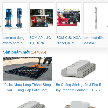
Melamine OD. M2C
XEM NHANH Cửa gỗ
công nghiệp MDF
Melamine OD. M2C
‹
›
bom truc dung
BƠM ÁP LỰC
BOM CUU HOA
bơm hoả tiển
ewara,bom bu
TỰ ĐỘNG
Diesel,BOM
Mastra
ewara
CHUA CHAY
Sản phẩm mới
(147896)
Pallet Nhựa Long Thành Đồng
Bộ Chống Sét Nguồn 3 Pha 5
Nai – Cung Cấp Pallet Mới,
Dây Phoenix Contact FLT-SEC-
C
Pallet Cũ Giá Tốt
P-T1-3S-264/50-FM - 2909589