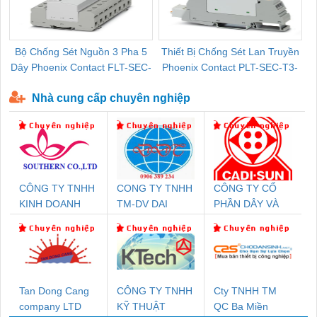
Bộ Chống Sét Nguồn 3 Pha 5
Thiết Bị Chống Sét Lan Truyền
B
Dây Phoenix Contact FLT-SEC-
Phoenix Contact PLT-SEC-T3-
P-T1-3S-440/35-FM - 2908264
230-FM-PT - 2907928
Nhà cung cấp chuyên nghiệp
CÔNG TY TNHH
CONG TY TNHH
CÔNG TY CỔ
KINH DOANH
TM-DV DAI
PHẦN DÂY VÀ
DỊCH VỤ XNK
DONG THANH
CÁP ĐIỆN
PHƯƠNG NAM
THƯỢNG ĐÌNH
Tan Dong Cang
CÔNG TY TNHH
Cty TNHH TM
company LTD
KỸ THUẬT
QC Ba Miền