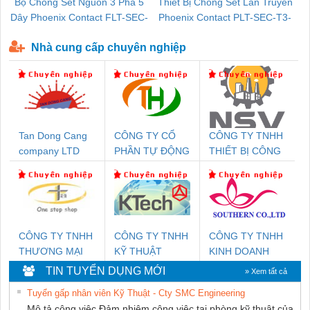
Bộ Chống Sét Nguồn 3 Pha 5
Thiết Bị Chống Sét Lan Truyền
B
Dây Phoenix Contact FLT-SEC-
Phoenix Contact PLT-SEC-T3-
P-T1-3S-440/35-FM - 2908264
230-FM-PT - 2907928
Nhà cung cấp chuyên nghiệp
Tan Dong Cang
CÔNG TY CỔ
CÔNG TY TNHH
company LTD
PHẦN TỰ ĐỘNG
THIẾT BỊ CÔNG
TIẾN HƯNG
NGHIỆP NIHON
SETSUBI VIỆT
NAM
CÔNG TY TNHH
CÔNG TY TNHH
CÔNG TY TNHH
THƯƠNG MẠI
KỸ THUẬT
KINH DOANH
THIÊN ÂN VIỆT
KTECH VIỆT
DỊCH VỤ XNK
TIN TUYỂN DỤNG MỚI
» Xem tất cả
NAM
NAM
PHƯƠNG NAM
Tuyển gấp nhân viên Kỹ Thuật - Cty SMC Engineering
Mô tả công việc Đảm nhiệm công việc tại phòng kỹ thuật của