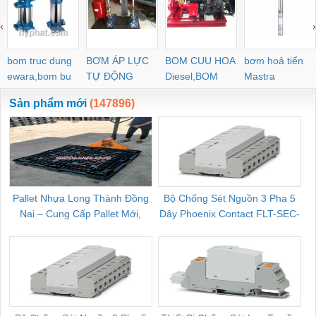
‹
›
bom truc dung
BƠM ÁP LỰC
BOM CUU HOA
bơm hoả tiển
ewara,bom bu
TỰ ĐỘNG
Diesel,BOM
Mastra
ewara
CHUA CHAY
Sản phẩm mới
(147896)
Pallet Nhựa Long Thành Đồng
Bộ Chống Sét Nguồn 3 Pha 5
Nai – Cung Cấp Pallet Mới,
Dây Phoenix Contact FLT-SEC-
C
Pallet Cũ Giá Tốt
P-T1-3S-264/50-FM - 2909589