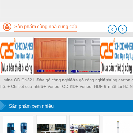
Sản phẩm cùng nhà cung cấp
‹
›
mine OD.CN32 Liên
Cửa gỗ công nghiệp
Cửa gỗ công nghiệp
In thùng carton 
hệ: + Chi tiết cua-nhua-
HDF Veneer OD.2-
HDF Veneer HDF 6-
nhất tại Hà N
cong-nghiep-MDF-
xoan đào
HF1
Melamine-ODCửa
nhựa công nghiệp MDF
Sản phẩm xem nhiều
Melamine OD. M2C
XEM NHANH Cửa gỗ
công nghiệp MDF
Melamine OD. M2C