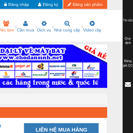
Đăng nhập
Đăng ký
Đăng sản phẩm
Tin tức
iệc làm
Cần mua
Dịch vụ
Nhà cung cấp
Video clip
Quy
định
Bảng
giá QC
e
LIÊN HỆ MUA HÀNG