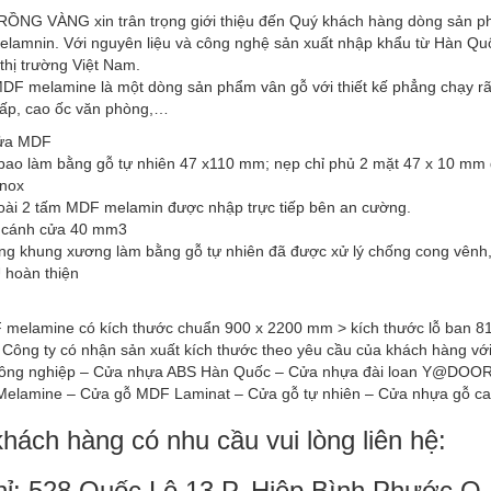
RỒNG VÀNG xin trân trọng giới thiệu đến Quý khách hàng dòng sản ph
elamnin. Với nguyên liệu và công nghệ sản xuất nhập khẩu từ Hàn Qu
 thị trường Việt Nam.
DF melamine là một dòng sản phẩm vân gỗ với thiết kế phẳng chạy rãn
cấp, cao ốc văn phòng,…
 cửa MDF
bao làm bằng gỗ tự nhiên 47 x110 mm; nẹp chỉ phủ 2 mặt 47 x 10 mm 
inox
oài 2 tấm MDF melamin được nhập trực tiếp bên an cường.
 cánh cửa 40 mm3
ong khung xương làm bằng gỗ tự nhiên đã được xử lý chống cong vênh,
 hoàn thiện
melamine có kích thước chuẩn 900 x 2200 mm > kích thước lỗ ban 8
, Công ty có nhận sản xuất kích thước theo yêu cầu của khách hàng v
ông nghiệp – Cửa nhựa ABS Hàn Quốc – Cửa nhựa đài loan Y@DOOR 
elamine – Cửa gỗ MDF Laminat – Cửa gỗ tự nhiên – Cửa nhựa gỗ ca
hách hàng có nhu cầu vui lòng liên hệ:
hỉ: 528 Quốc Lộ 13,P. Hiệp Bình Phước,Q