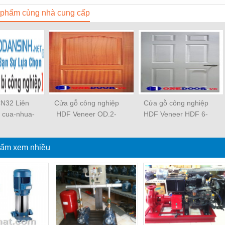
phẩm cùng nhà cung cấp
N32 Liên
Cửa gỗ công nghiệp
Cửa gỗ công nghiệp
ết cua-nhua-
HDF Veneer OD.2-
HDF Veneer HDF 6-
iep-MDF-
xoan đào
HF1
e-ODCửa
nghiệp MDF
ẩm xem nhiều
 OD. M2C
H Cửa gỗ
iệp MDF
 OD. M2C