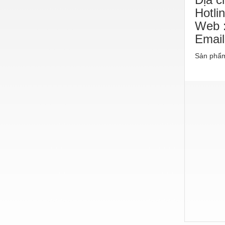
Hóa chất-Trang thiết bị
Hotli
Kệ công nghiệp
Web :
Email
Khí nén - Thiết bị
Sản phẩm
Khuôn mẫu - Phụ tùng
Lọc công nghiệp
Máy công cụ - Phụ tùng
Mỏ - Trang thiết bị
Mô tơ - Hộp số
Môi trường - Thiết bị
Nâng hạ - Trang thiết bị
Nội - Ngoại thất - văn phòng
Nồi hơi - Trang thiết bị
Nông nghiệp - Thiết bị