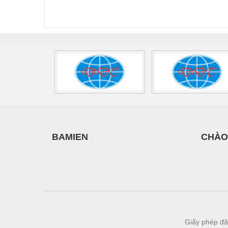
FLT-SEC-P-T1-3S-
T3-230-FM-PT -
QU
440/35-FM -
2907928
UPS/23
Vật liệu xây dựng
2908264
-
Vòng bi - Bạc đạn
Xe hơi - Phụ tùng
Xe máy - Phụ tùng
Xe tải - phụ tùng
Y khoa - Trang thiết bị
BAMIEN
CHÀO
Giấy phép đă