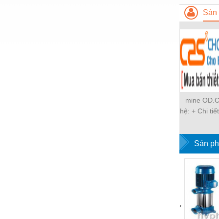
Nước-Vật tư thiết bị
Sản 
Phốt cơ khí
Sắt, thép, inox các loại
Thí nghiệm-Trang thiết bị
Thiết bị chiếu sáng
Thiết bị chống sét
mine OD.C
hệ: + Chi ti
Thiết bị an ninh
cong-ngh
Melamin
Thiết bị công nghiệp
nhựa công 
Sản ph
Thiết bị công trình
Melamine
XEM NHAN
Thiết bị điện
công ngh
Melamine
Thiết bị giáo dục
‹
Thiết bị khác