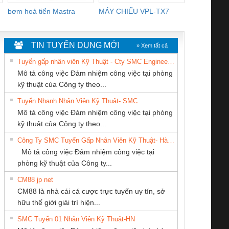
bơm hoả tiển Mastra
MÁY CHIẾU VPL-TX7
BOM DINH
WHITE
TIN TUYỂN DỤNG MỚI
» Xem tất cả
Tuyển gấp nhân viên Kỹ Thuật - Cty SMC Engineering
Mô tả công việc Đảm nhiệm công việc tại phòng
kỹ thuật của Công ty theo...
Tuyển Nhanh Nhân Viên Kỹ Thuật- SMC
CÔNG TY TNHH
CÔNG TY CỔ
CONG TY TNHH
 Le An Toàn
Bộ giám sát chuỗi
Bộ giám sát dòng
Bộ ng
Mô tả công việc Đảm nhiệm công việc tại phòng
THIẾT BỊ CÔNG
PHẦN DÂY VÀ
TM-DV DAI DONG
enix Contact
tấm pin
điện chuỗi
ray W
kỹ thuật của Công ty theo...
NGHIỆP NIHON
CÁP ĐIỆN
THANH
6960 – PSR-
TRANSCLINIC 16I+
TRANSCLINIC 16I+
BAS 
Công Ty SMC Tuyển Gấp Nhân Viên Kỹ Thuật- Hà Nội
SETSUBI VIỆT
THƯỢNG ĐÌNH
SCP-
1K5 L (2433950000)
(2008130000)
(28
Mô tả công việc Đảm nhiệm công việc tại
NAM
/FSP/2X1/1X2
phòng kỹ thuật của Công ty...
CM88 jp net
Cty TNHH TM QC
CÔNG TY CP TỰ
CÔNG TY TNHH
CM88 là nhà cái cá cược trực tuyến uy tín, sở
Ba Miền
ĐỘNG TIẾN
MEKONG MARINE
iám sát chuỗi
Bộ chỉnh lưu nguồn
Nẹp nhôm chống
Bộ c
hữu thế giới giải trí hiện...
HƯNG
SUPPLY
tấm pin
điện TRANSCLINIC
trơn Đà Nẵng
giám 
SMC Tuyển 01 Nhân Viên Kỹ Thuật-HN
SCLINIC 16I+
BKE 1K5.4
Sola