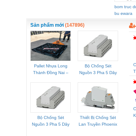
Thiết bị làm sạch
bom truc 
bu ewara
Thiết bị sơn - Sơn
Thiết bị nhà bếp
Sản phẩm mới
(147896)
Thiết bị nhiệt
Thiêt bị PCCC
Thiết bị truyền động
C
Pallet Nhựa Long
Bộ Chống Sét
Rơ Le 
Thiết bị văn phòng
Thành Đồng Nai –
Nguồn 3 Pha 5 Dây
Phoe
T
Thiết bị viễn thông
Cung Cấp Pallet
Phoenix Contact
PSR-
Mới, Pallet Cũ Giá
FLT-SEC-P-T1-3S-
1NC-
Thủy lực-Thiết bị
Tốt
264/50-FM -
2
2909589
Thủy sản - Trang thiết bị
C
Tự động hoá
K
Bộ Chống Sét
Thiết Bị Chống Sét
Bộ L
D
Van - Co các loại
Nguồn 3 Pha 5 Dây
Lan Truyền Phoenix
Công
Phoenix Contact
Contact PLT-SEC-
Phoe
Vật liệu mài mòn