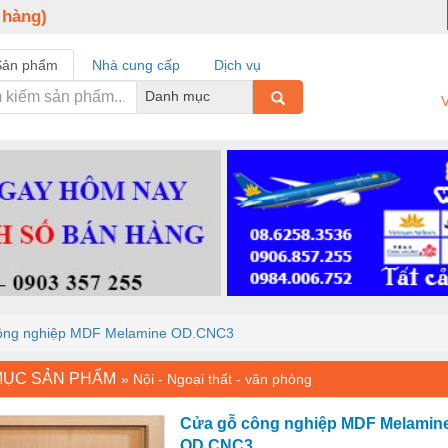
 hàng)
Sản phẩm
Nhà cung cấp
Dịch vụ
Danh mục
V
ông nghiệp MDF Melamine OD.CNC3
MỤC SẢN PHẨM
»
Nội - Ngoại thất - văn phòng
Cửa gỗ công nghiệp MDF Melamin
OD.CNC3