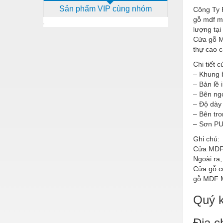
Sản phẩm VIP cùng nhóm
Công Ty 
Dịch vụ - Thi công
gỗ mdf m
Điện công nghiệp
lượng tại
Cửa gỗ M
Điện gia dụng
thự cao 
Điện Lạnh
Chi tiết
– Khung 
Đóng tàu Thiết bị
– Bản lề 
– Bên ng
Đúc chính xác Thiết bị
– Độ dày
– Bên tr
Dụng cụ cầm tay
– Sơn PU
Dụng cụ cắt gọt
Ghi chú:
Cửa MDF 
Dụng cụ điện
Ngoài ra
Cửa gỗ c
Dụng cụ đo
gỗ MDF M
Gỗ - Trang thiết bị
Quý k
Hàn cắt - Thiết bị
Địa c