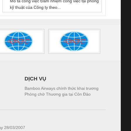
Mô tả công việc Đảm nhiệm công việc tại phòng
 (2502520000)
(7791400879)2. Giá
TRAN
kỹ thuật của Công ty theo...
1K5.4
DỊCH VỤ
Bamboo Airways chính thức khai trương
Phòng chờ Thương gia tại Côn Đảo
ày 28/03/2007