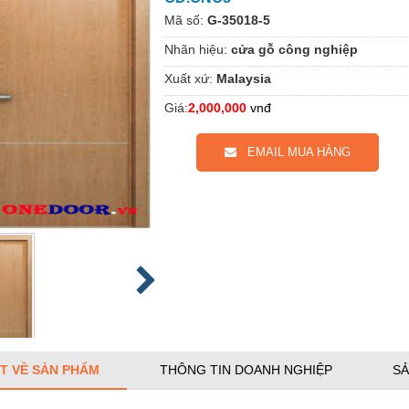
Mã số:
G-35018-5
Nhãn hiệu:
cửa gỗ công nghiệp
Xuất xứ:
Malaysia
Giá:
2,000,000
vnđ
EMAIL MUA HÀNG
ẾT VỀ SẢN PHẨM
THÔNG TIN DOANH NGHIỆP
SẢ