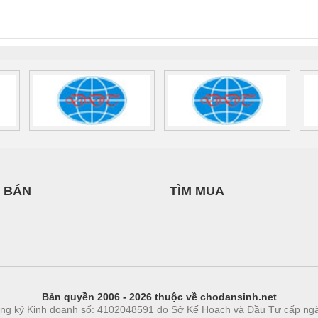
INT-HP-
BAT/PB/48DC/7.0AH/PT
SCP-
1K5 H
0AC/2.5KVA/PT
- 1133819
24UC/ESL4/3X1/1X2/B
 1136815
 BÁN
TÌM MUA
Bản quyền 2006 - 2026 thuộc về chodansinh.net
ng ký Kinh doanh số: 4102048591 do Sở Kế Hoạch và Đầu Tư cấp ng