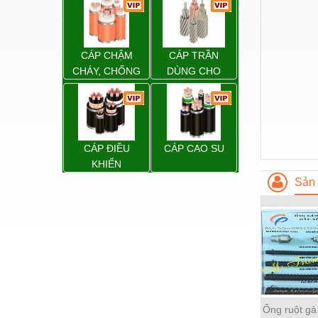
Hóa chất-Trang thiết bị
Kệ công nghiệp
Khí nén - Thiết bị
CÁP CHẬM
CÁP TRẦN
CHÁY, CHỐNG
DÙNG CHO
Khuôn mẫu - Phụ tùng
CHÁY
ĐƯỜNG DÂY
TẢI ĐIỆN TRÊN
Lọc công nghiệp
KHÔNG
Máy công cụ - Phụ tùng
CÁP ĐIỀU
CÁP CAO SU
Mỏ - Trang thiết bị
KHIỂN
Sản 
Mô tơ - Hộp số
Môi trường - Thiết bị
Nâng hạ - Trang thiết bị
Nội - Ngoại thất - văn phòng
Nồi hơi - Trang thiết bị
Ống ruột gà
Nông nghiệp - Thiết bị