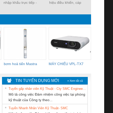
nhập khẩu trực tiếp -
hiệu điều khiển, cáp
altekkabel - 
Sẵn kho
vặn xoắn chống nhiễu
- Cáp vặ
›
bơm hoả tiển Mastra
MÁY CHIẾU VPL-TX7
BOM DINH
WHITE
TIN TUYỂN DỤNG MỚI
» Xem tất cả
Tuyển gấp nhân viên Kỹ Thuật - Cty SMC Engineering
Mô tả công việc Đảm nhiệm công việc tại phòng
kỹ thuật của Công ty theo...
Tuyển Nhanh Nhân Viên Kỹ Thuật- SMC
Cty TNHH TM QC
CÔNG TY TNHH
CÔNG TY TNHH