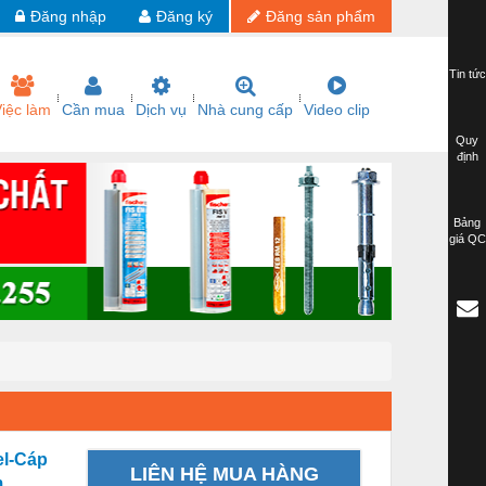
Đăng nhập
Đăng ký
Đăng sản phẩm
Tin tức
iệc làm
Cần mua
Dịch vụ
Nhà cung cấp
Video clip
Quy
định
Bảng
giá QC
el-Cáp
LIÊN HỆ MUA HÀNG
m