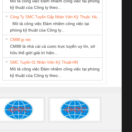
 Le An Toàn
Bộ giám sát chuỗi
Bộ giám sát dòng
Bộ ng
Mô tả công việc Đảm nhiệm công việc tại phòng
Ba Miền
THƯƠNG MẠI
MEKONG MARINE
enix Contact
tấm pin
điện chuỗi
ray W
kỹ thuật của Công ty theo...
DỊCH VỤ KỸ
SUPPLY
6960 – PSR-
TRANSCLINIC 16I+
TRANSCLINIC 16I+
BAS 
Công Ty SMC Tuyển Gấp Nhân Viên Kỹ Thuật- Hà Nội
THUẬT ĐIỆN CƠ
SCP-
1K5 L (2433950000)
(2008130000)
(28
Mô tả công việc Đảm nhiệm công việc tại
GIA HƯNG PHÁT
/FSP/2X1/1X2
phòng kỹ thuật của Công ty...
CM88 jp net
CÔNG TY TNHH
CÔNG TY CỔ
CONG TY TNHH
CM88 là nhà cái cá cược trực tuyến uy tín, sở
THƯƠNG MẠI
PHẦN TỰ ĐỘNG
TM-DV DAI DONG
iám sát chuỗi
Bộ chỉnh lưu nguồn
Nẹp nhôm chống
Bộ c
hữu thế giới giải trí hiện...
THIÊN ÂN VIỆT
TIẾN HƯNG
THANH
tấm pin
điện TRANSCLINIC
trơn Đà Nẵng
giám 
NAM
SMC Tuyển 01 Nhân Viên Kỹ Thuật-HN
SCLINIC 16I+
BKE 1K5.4
Sola
Mô tả công việc Đảm nhiệm công việc tại phòng
 (2502520000)
(7791400879)2. Giá
TRAN
kỹ thuật của Công ty theo...
1K5.4