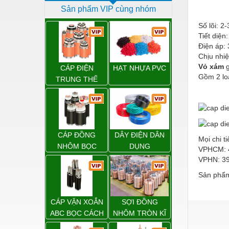
Sản phẩm VIP cùng nhóm
Dịch vụ - Thi công
Số lõi: 2-
Điện công nghiệp
Tiết diện
Điện áp:
Điện gia dụng
Chịu nhi
Điện Lạnh
Vỏ xám
g
CÁP ĐIỆN
HẠT NHỰA PVC
Gồm 2 lo
TRUNG THẾ
Đóng tàu Thiết bị
Đúc chính xác Thiết bị
Dụng cụ cầm tay
CÁP ĐỒNG
DÂY ĐIỆN DÂN
Mọi chi ti
Dụng cụ cắt gọt
NHÔM BỌC
DỤNG
VPHCM: 
Dụng cụ điện
VPHN: 39
Sản phẩm
Dụng cụ đo
Gỗ - Trang thiết bị
CÁP VẶN XOẮN
SỢI ĐỒNG
Hàn cắt - Thiết bị
ABC BỌC CÁCH
NHÔM TRÒN KĨ
ĐIỆN XLPE
THUẬT ĐIỆN