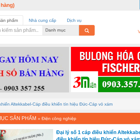
 hàng)
Sản phẩm
Nhà cung cấp
Dịch vụ
Danh mục
V
 khiển Altekkabel-Cáp điều khiển tín hiệu Đức-Cáp vỏ xám
MỤC SẢN PHẨM
»
Điện công nghiệp
Đại lý số 1 cáp điều khiển Altekkab
điều khiển tín hiệu Đức-Cáp vỏ xá