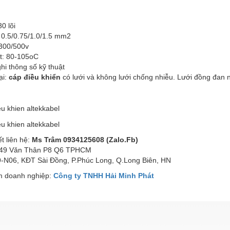
30 lõi
: 0.5/0.75/1.0/1.5 mm2
 300/500v
ệt: 80-105oC
hi thông số kỹ thuật
ại:
cáp điều khiển
có lưới và không lưới chống nhiễu. Lưới đồng đan 
ết liên hệ:
Ms Trâm 0934125608 (Zalo.Fb)
49 Văn Thân P8 Q6 TPHCM
-N06, KĐT Sài Đồng, P.Phúc Long, Q.Long Biên, HN
 doanh nghiệp:
Công ty TNHH Hải Minh Phát