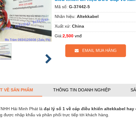
Mã số:
G-37442-5
Nhãn hiệu:
Altekkabel
Xuất xứ:
China
Giá:
2,500
vnđ
EMAIL MUA HÀNG
ẾT VỀ SẢN PHẨM
THÔNG TIN DOANH NGHIỆP
SẢ
TNHH Hải Minh Phát là
đại lý số 1 về cáp điều khiển altekkabel hay
g được nhập khẩu và phân phối trực tiếp tới khách hàng.