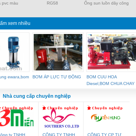
à pvc màu
RG58
Ống sun luồn dây công
ột gà luồn
nghiệp
y
ẩm xem nhiều
dung ewara,bom
BƠM ÁP LỰC TỰ ĐỘNG
BOM CUU HOA
Diesel,BOM CHUA CHAY
Nhà cung cấp chuyên nghiệp
ông ty TNHH
CÔNG TY TNHH
CÔNG TY CP TỰ