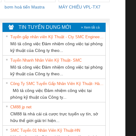
bơm hoả tiển Mastra
MÁY CHIẾU VPL-TX7
BOM DINH
WHITE
TIN TUYỂN DỤNG MỚI
» Xem tất cả
Tuyển gấp nhân viên Kỹ Thuật - Cty SMC Engineering
Mô tả công việc Đảm nhiệm công việc tại phòng
kỹ thuật của Công ty theo...
Tuyển Nhanh Nhân Viên Kỹ Thuật- SMC
CÔNG TY CỔ
CÔNG TY TNHH
CONG TY TNHH
 Le An Toàn
Bộ giám sát chuỗi
Bộ giám sát dòng
Bộ ng
Mô tả công việc Đảm nhiệm công việc tại phòng
PHẦN TỰ ĐỘNG
THƯƠNG MẠI
TM-DV DAI DONG
enix Contact
tấm pin
điện chuỗi
ray W
kỹ thuật của Công ty theo...
TIẾN HƯNG
THIÊN ÂN VIỆT
THANH
6960 – PSR-
TRANSCLINIC 16I+
TRANSCLINIC 16I+
BAS 
Công Ty SMC Tuyển Gấp Nhân Viên Kỹ Thuật- Hà Nội
NAM
SCP-
1K5 L (2433950000)
(2008130000)
(28
Mô tả công việc Đảm nhiệm công việc tại
/FSP/2X1/1X2
phòng kỹ thuật của Công ty...
CM88 jp net
CÔNG TY TNHH
CÔNG TY TNHH
Công Ty TNHH
CM88 là nhà cái cá cược trực tuyến uy tín, sở
KINH DOANH
MEKONG MARINE
Thiết Bị Điện Nam
iám sát chuỗi
Bộ chỉnh lưu nguồn
Nẹp nhôm chống
Bộ c
hữu thế giới giải trí hiện...
DỊCH VỤ XNK
SUPPLY
Quốc Thịnh
tấm pin
điện TRANSCLINIC
trơn Đà Nẵng
giám 
PHƯƠNG NAM
SMC Tuyển 01 Nhân Viên Kỹ Thuật-HN
SCLINIC 16I+
BKE 1K5.4
Sola