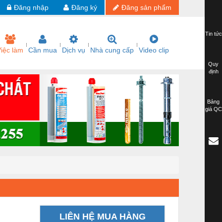
Đăng nhập
Đăng ký
Đăng sản phẩm
Tin tức
iệc làm
Cần mua
Dịch vụ
Nhà cung cấp
Video clip
Quy
định
Bảng
giá QC
LIÊN HỆ MUA HÀNG