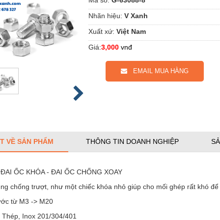
Nhãn hiệu:
V Xanh
Xuất xứ:
Việt Nam
Giá:
3,000
vnđ
EMAIL MUA HÀNG
ẾT VỀ SẢN PHẨM
THÔNG TIN DOANH NGHIỆP
SẢ
- ĐAI ỐC KHÓA - ĐAI ỐC CHỐNG XOAY
ng chống trượt, như một chiếc khóa nhỏ giúp cho mối ghép rất khó để 
hước từ M3 -> M20
u: Thép, Inox 201/304/401