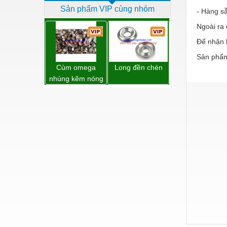
Sản phẩm VIP cùng nhóm
Dịch vụ - Thi công
- Hàng sẵ
Ngoài ra
Điện công nghiệp
Để nhận b
Điện gia dụng
Sản phẩm
Điện Lạnh
Cùm omega
Long đền chén
nhúng kẽm nóng
Đóng tàu Thiết bị
Đúc chính xác Thiết bị
Dụng cụ cầm tay
Dụng cụ cắt gọt
Dụng cụ điện
Dụng cụ đo
Gỗ - Trang thiết bị
Hàn cắt - Thiết bị