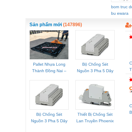
bom truc 
Nước-Vật tư thiết bị
bu ewara
Phốt cơ khí
Sản phẩm mới
(147896)
Sắt, thép, inox các loại
Thí nghiệm-Trang thiết bị
Thiết bị chiếu sáng
Thiết bị chống sét
C
Pallet Nhựa Long
Bộ Chống Sét
Rơ Le 
Thành Đồng Nai –
Nguồn 3 Pha 5 Dây
Phoe
Thiết bị an ninh
D
Cung Cấp Pallet
Phoenix Contact
PSR-
Thiết bị công nghiệp
T
Mới, Pallet Cũ Giá
FLT-SEC-P-T1-3S-
1NC-
G
Tốt
264/50-FM -
2
Thiết bị công trình
2909589
Thiết bị điện
C
B
Thiết bị giáo dục
Bộ Chống Sét
Thiết Bị Chống Sét
Bộ L
Nguồn 3 Pha 5 Dây
Lan Truyền Phoenix
Công
Thiết bị khác
Phoenix Contact
Contact PLT-SEC-
Phoe