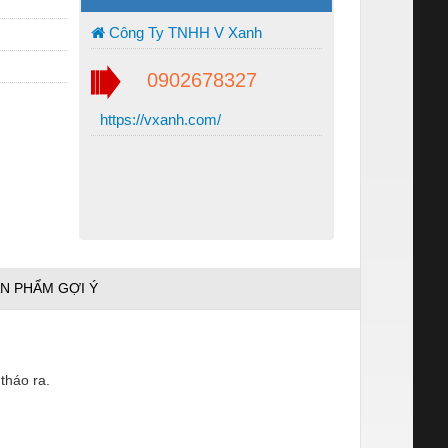
Công Ty TNHH V Xanh
0902678327
https://vxanh.com/
N PHẨM GỢI Ý
tháo ra.