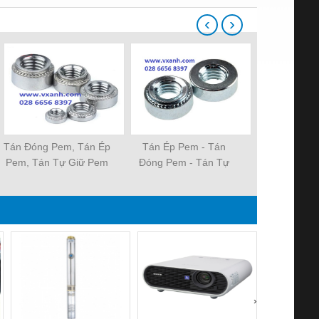
‹
›
Tán Đóng Pem, Tán Ép
Tán Ép Pem - Tán
Đai ốc - Đai
Pem, Tán Tự Giữ Pem
Đóng Pem - Tán Tự
xoa
M3 M4 M5 M6 M8 M10
Giữ Pem - S-M3-1
›