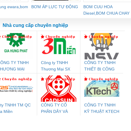
dung ewara,bom
BƠM ÁP LỰC TỰ ĐỘNG
BOM CUU HOA
Diesel,BOM CHUA CHAY
Nhà cung cấp chuyên nghiệp
ÔNG TY TNHH
Công ty TNHH
CÔNG TY TNHH
Đệm An Toàn
Rơ Le An Toàn
Bộ Lặp Tín Hiệu
Rơ
THƯƠNG MẠI
Thương Mại SX
THIẾT BỊ CÔNG
nix Contact
Phoenix Contact
PROFIBUS Phoenix
Pho
ỊCH VỤ KỸ
Ba Miền
NGHIỆP NIHON
PC20-1NO-
PSR-SCP-
Contact PSI-REP-
298
HUẬT ĐIỆN CƠ
SETSUBI VIỆT
24DC-SP -
24UC/ESL4/3X1/1X2/B
PROFIBUS/12MB -
IA HƯNG PHÁT
NAM
700578
- 2981059
2708863
24DC
ty TNHH TM QC
CÔNG TY CỔ
CÔNG TY TNHH
a Miền
PHẦN DÂY VÀ
KỸ THUẬT KTECH
ưu Điện AC
Mô-đun Ắc Quy UPS
Rơ Le An Toàn
Bộ g
CÁP ĐIỆN
VIỆT NAM
 Suất Cao
Phoenix Contact
Phoenix Contact
THƯỢNG ĐÌNH
nix Contact
QUINT-HP-
2981059 – PSR-
TRAN