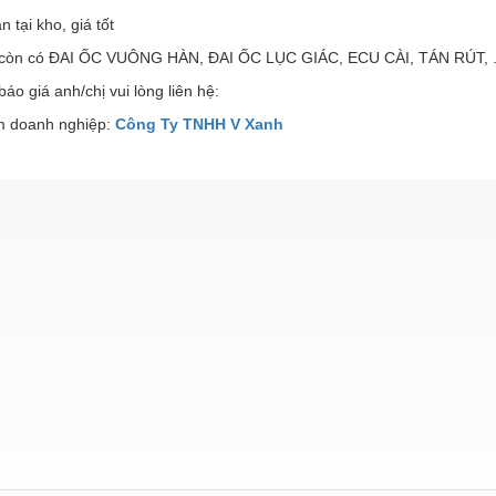
n tại kho, giá tốt
 còn có ĐAI ỐC VUÔNG HÀN, ĐAI ỐC LỤC GIÁC, ECU CÀI, TÁN RÚT, .
áo giá anh/chị vui lòng liên hệ:
 doanh nghiệp:
Công Ty TNHH V Xanh