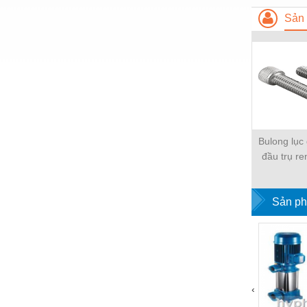
Hóa chất-Trang thiết bị
Sản 
Kệ công nghiệp
Khí nén - Thiết bị
Khuôn mẫu - Phụ tùng
Lọc công nghiệp
Máy công cụ - Phụ tùng
Bulong lục
Mỏ - Trang thiết bị
đầu trụ re
Mô tơ - Hộp số
Môi trường - Thiết bị
Sản ph
Nâng hạ - Trang thiết bị
Nội - Ngoại thất - văn phòng
Nồi hơi - Trang thiết bị
‹
Nông nghiệp - Thiết bị