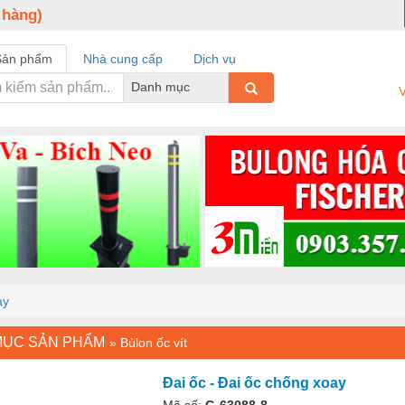
 hàng)
Sản phẩm
Nhà cung cấp
Dịch vụ
Danh mục
V
ay
MỤC SẢN PHẨM
»
Bùlon ốc vít
Đai ốc - Đai ốc chống xoay
Mã số:
G-63088-8