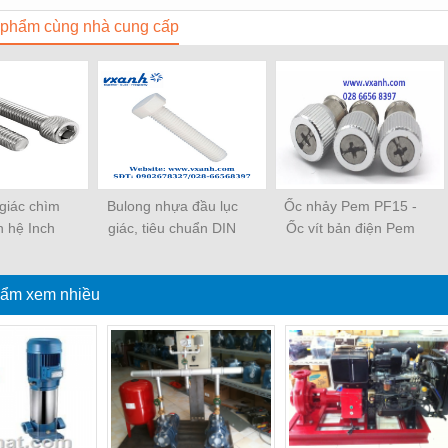
phẩm cùng nhà cung cấp
 giác chìm
Bulong nhựa đầu lục
Ốc nhảy Pem PF15 -
n hệ Inch
giác, tiêu chuẩn DIN
Ốc vít bản điện Pem
933
PF15
ẩm xem nhiều