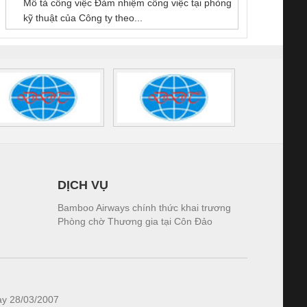
Mô tả công việc Đảm nhiệm công việc tại phòng
 (2502520000)
(7791400879)2. Giá
TRAN
kỹ thuật của Công ty theo...
1K5.4
DỊCH VỤ
Bamboo Airways chính thức khai trương
Phòng chờ Thương gia tại Côn Đảo
ày 28/03/2007