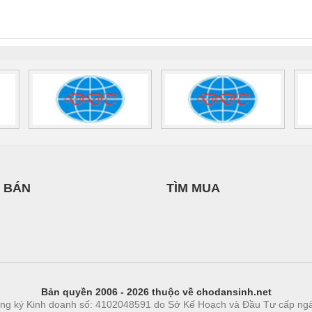
INT-HP-
BAT/PB/48DC/7.0AH/PT
SCP-
1K5 H
0AC/2.5KVA/PT
- 1133819
24UC/ESL4/3X1/1X2/B
 1136815
 BÁN
TÌM MUA
Bản quyền 2006 - 2026 thuộc về chodansinh.net
ng ký Kinh doanh số: 4102048591 do Sở Kế Hoạch và Đầu Tư cấp ng