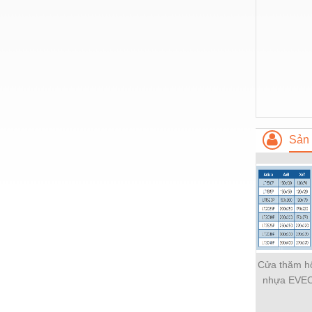
Nước-Vật tư thiết bị
Phốt cơ khí
Sắt, thép, inox các loại
Thí nghiệm-Trang thiết bị
Thiết bị chiếu sáng
Sản 
Thiết bị chống sét
Thiết bị an ninh
Thiết bị công nghiệp
Thiết bị công trình
Thiết bị điện
Cửa thăm hộ
Thiết bị giáo dục
nhựa EVEC
Thiết bị khác
Hàng Nga 
chính