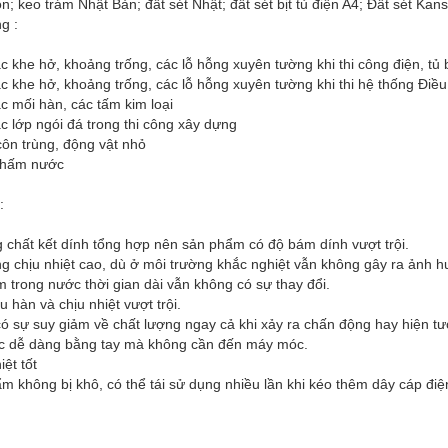
con; keo trám Nhật Bản; đất sét Nhật; đất sét bịt tủ điện A4; Đất sét Kansa
g :
c khe hở, khoảng trống, các lỗ hỗng xuyên tường khi thi công điện, tủ 
c khe hở, khoảng trống, các lỗ hỗng xuyên tường khi thi hệ thống Điề
c mối hàn, các tấm kim loại
c lớp ngói đá trong thi công xây dựng
ôn trùng, động vật nhỏ
thấm nước
:
 chất kết dính tổng hợp nên sản phẩm có độ bám dính vượt trội.
g chịu nhiệt cao, dù ở môi trường khắc nghiệt vẫn không gây ra ảnh 
 trong nước thời gian dài vẫn không có sự thay đổi.
ịu hàn và chịu nhiệt vượt trội.
ó sự suy giảm về chất lượng ngay cả khi xảy ra chấn động hay hiện tư
ác dễ dàng bằng tay mà không cần đến máy móc.
iệt tốt
m không bị khô, có thể tái sử dụng nhiều lần khi kéo thêm dây cáp điệ