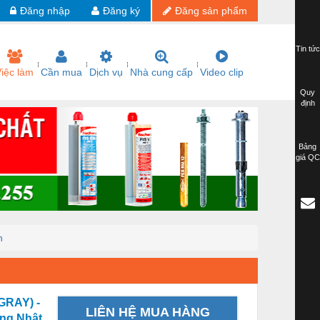
Đăng nhập
Đăng ký
Đăng sản phẩm
Tin tức
iệc làm
Cần mua
Dịch vụ
Nhà cung cấp
Video clip
Quy
định
Bảng
giá QC
n
(GRAY) -
LIÊN HỆ MUA HÀNG
ãng Nhật