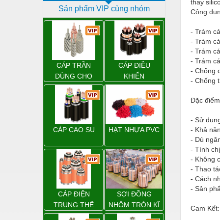
thay sili
Sản phẩm VIP cùng nhóm
Dịch vụ - Thi công
Công dụn
Điện công nghiệp
- Trám cá
- Trám cá
Điện gia dụng
- Trám cá
- Trám cá
Điện Lạnh
CÁP TRẦN
CÁP ĐIỀU
- Chống c
DÙNG CHO
KHIỂN
- Chống 
Đóng tàu Thiết bị
ĐƯỜNG DÂY
TẢI ĐIỆN TRÊN
Đúc chính xác Thiết bị
Đặc điểm
KHÔNG
Dụng cụ cầm tay
- Sử dụng
CÁP CAO SU
HẠT NHỰA PVC
- Khả năn
Dụng cụ cắt gọt
- Dù ngâm
- Tính ch
Dụng cụ điện
- Không c
- Thao t
Dụng cụ đo
- Cách nh
Gỗ - Trang thiết bị
- Sản phẩ
CÁP ĐIỆN
SỢI ĐỒNG
Hàn cắt - Thiết bị
TRUNG THẾ
NHÔM TRÒN KĨ
Cam Kết:
THUẬT ĐIỆN