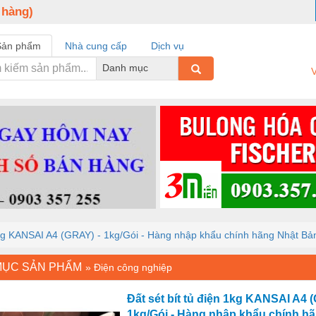
 hàng)
Sản phẩm
Nhà cung cấp
Dịch vụ
Danh mục
V
 1kg KANSAI A4 (GRAY) - 1kg/Gói - Hàng nhập khẩu chính hãng Nhật Bả
MỤC SẢN PHẨM
»
Điện công nghiệp
Đất sét bít tủ điện 1kg KANSAI A4 
1kg/Gói - Hàng nhập khẩu chính h