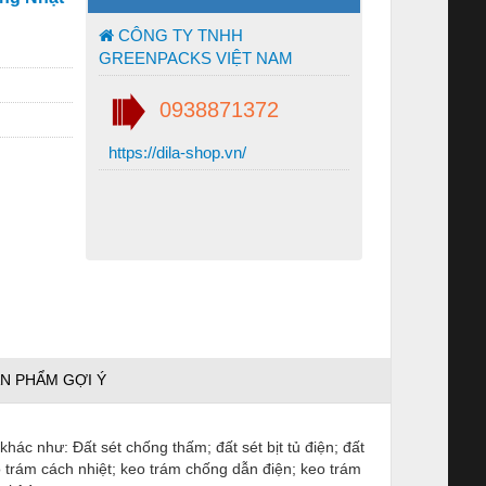
CÔNG TY TNHH
GREENPACKS VIỆT NAM
0938871372
https://dila-shop.vn/
N PHẨM GỢI Ý
hác như: Đất sét chống thấm; đất sét bịt tủ điện; đất
o trám cách nhiệt; keo trám chống dẫn điện; keo trám