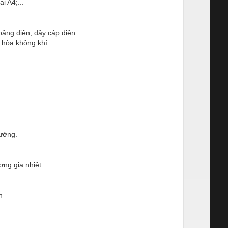
i A4;...
bảng điện, dây cáp điện...
u hòa không khí
hưởng.
ợng gia nhiệt.
n