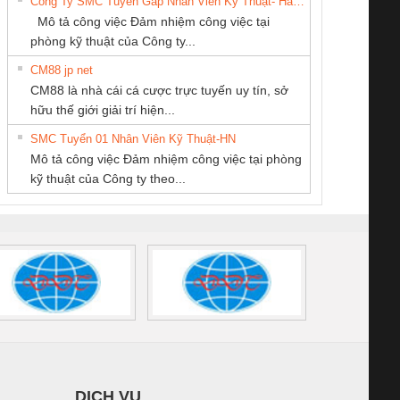
Công Ty SMC Tuyển Gấp Nhân Viên Kỹ Thuật- Hà Nội
NAM
SCP-
1K5 L (2433950000)
(2008130000)
(28
Mô tả công việc Đảm nhiệm công việc tại
/FSP/2X1/1X2
phòng kỹ thuật của Công ty...
CM88 jp net
CÔNG TY CỔ
CÔNG TY TNHH
CONG TY TNHH
CM88 là nhà cái cá cược trực tuyến uy tín, sở
PHẦN TỰ ĐỘNG
KỸ THUẬT KTECH
TM-DV DAI DONG
iám sát chuỗi
Bộ chỉnh lưu nguồn
Nẹp nhôm chống
Bộ c
hữu thế giới giải trí hiện...
TIẾN HƯNG
VIỆT NAM
THANH
tấm pin
điện TRANSCLINIC
trơn Đà Nẵng
giám 
SMC Tuyển 01 Nhân Viên Kỹ Thuật-HN
SCLINIC 16I+
BKE 1K5.4
Sola
Mô tả công việc Đảm nhiệm công việc tại phòng
 (2502520000)
(7791400879)2. Giá
TRAN
kỹ thuật của Công ty theo...
1K5.4
DỊCH VỤ