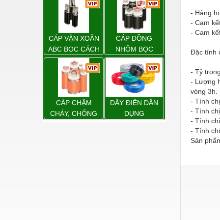
Hóa chất-Trang thiết bị
- Hàng h
Kệ công nghiệp
- Cam kế
- Cam kế
Khí nén - Thiết bị
CÁP VẶN XOẮN
CÁP ĐỒNG
ABC BỌC CÁCH
NHÔM BỌC
Đặc tính 
Khuôn mẫu - Phụ tùng
ĐIỆN XLPE
- Tỷ trọ
Lọc công nghiệp
- Lượng 
Máy công cụ - Phụ tùng
vòng 3h.
- Tính ch
CÁP CHẬM
DÂY ĐIỆN DÂN
Mỏ - Trang thiết bị
- Tính chị
CHÁY, CHỐNG
DỤNG
- Tính chị
CHÁY
Mô tơ - Hộp số
- Tính chố
Sản phẩm
Môi trường - Thiết bị
Nâng hạ - Trang thiết bị
Nội - Ngoại thất - văn phòng
Nồi hơi - Trang thiết bị
Nông nghiệp - Thiết bị