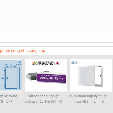
phẩm cùng nhà cung cấp
p kỹ thuật
Đất sét công nghiệp
Cửa thăm hộp kỹ thuật
S - LTP -
chống cháy 1kg NITTO
nhựa ABS nhấn mở
nhập khẩu
NEOSEAL B1 - 1kg/Gói
EVECS - LN - Hàng
 hãng
- Hàng nhập khẩu
nhập khẩu chính hãng