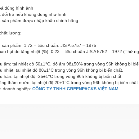
oá đúng hình ảnh
t đổi trả nếu không đúng như hình
t sản phẩm được nhập khẩu chính hãng.
chất lượng:
ng sản phẩm: 1.72 – tiêu chuẩn: JIS A 5757 – 1975
hao hụt do tăng nhiệt (%): 0.23 – tiêu chuẩn JIS A 5752 – 1972 (Thử ngh
ịu ẩm: tại nhiệt độ 50±1°C, độ ẩm 98±50% trong vòng 96h không bị biến
u nhiệt: tại nhiệt độ 80±1°C trong vòng 96h không bị biến chất.
u hàn: tại nhiệt độ -25±1°C trong vòng 96h không bị biến chất.
ng thấm nước: tại nhiệt độ 20±1°C trong vòng 96h không bị biến chất.
 doanh nghiệp:
CÔNG TY TNHH GREENPACKS VIỆT NAM