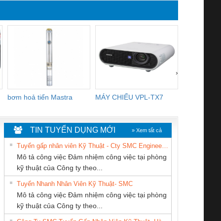
Khẩu
khẩu chính 
Bả
›
bơm hoả tiển Mastra
MÁY CHIẾU VPL-TX7
BOM DINH
WHITE
TIN TUYỂN DỤNG MỚI
» Xem tất cả
Tuyển gấp nhân viên Kỹ Thuật - Cty SMC Engineering
Mô tả công việc Đảm nhiệm công việc tại phòng
kỹ thuật của Công ty theo...
Tuyển Nhanh Nhân Viên Kỹ Thuật- SMC
CÔNG TY TNHH
CÔNG TY CP TỰ
Công Ty TNHH
 Le An Toàn
Bộ giám sát chuỗi
Bộ giám sát dòng
Bộ ng
Mô tả công việc Đảm nhiệm công việc tại phòng
THƯƠNG MẠI
ĐỘNG TIẾN
Thiết Bị Điện Nam
enix Contact
tấm pin
điện chuỗi
ray W
kỹ thuật của Công ty theo...
THIÊN ÂN VIỆT
HƯNG
Quốc Thịnh
6960 – PSR-
TRANSCLINIC 16I+
TRANSCLINIC 16I+
BAS 