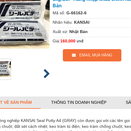
Bản
Mã số:
G-66162-6
Nhãn hiệu:
KANSAI
Xuất xứ:
Nhật Bản
Giá:
160,000
vnđ
EMAIL MUA HÀNG
ẾT VỀ SẢN PHẨM
THÔNG TIN DOANH NGHIỆP
SẢ
ông nghiệp KANSAI Seal Putty A4 (GRAY) còn được gọi với các tên gọi k
 chuột; đất sét cách nhiệt; keo trám tủ điện; keo trám chống chuột; ke