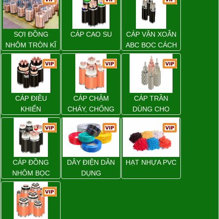
SỢI ĐỒNG
CÁP CAO SU
CÁP VẶN XOẮN
NHÔM TRÒN KĨ
ABC BỌC CÁCH
THUẬT ĐIỆN
ĐIỆN XLPE
CÁP ĐIỀU
CÁP CHẬM
CÁP TRẦN
KHIỂN
CHÁY, CHỐNG
DÙNG CHO
CHÁY
ĐƯỜNG DÂY
TẢI ĐIỆN TRÊN
KHÔNG
CÁP ĐỒNG
DÂY ĐIỆN DÂN
HẠT NHỰA PVC
NHÔM BỌC
DỤNG