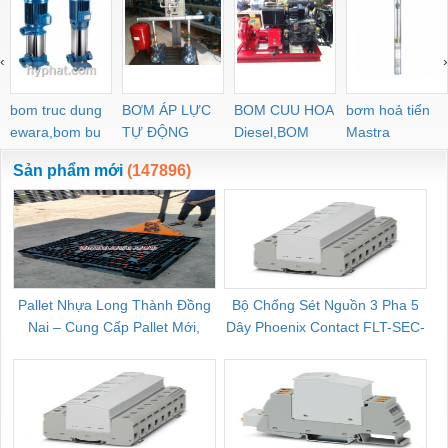
‹
›
bom truc dung
BƠM ÁP LỰC
BOM CUU HOA
bơm hoả tiển
ewara,bom bu
TỰ ĐỘNG
Diesel,BOM
Mastra
ewara
CHUA CHAY
Sản phẩm mới
(147896)
Pallet Nhựa Long Thành Đồng
Bộ Chống Sét Nguồn 3 Pha 5
Nai – Cung Cấp Pallet Mới,
Dây Phoenix Contact FLT-SEC-
C
Pallet Cũ Giá Tốt
P-T1-3S-264/50-FM - 2909589