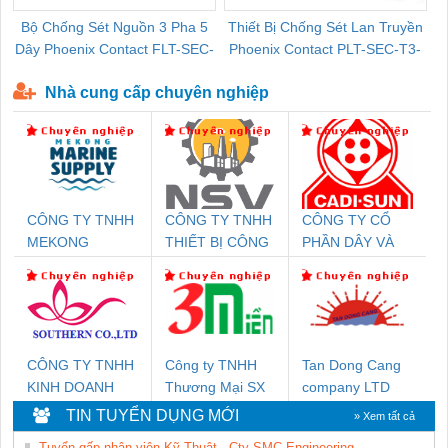
Bộ Chống Sét Nguồn 3 Pha 5
Thiết Bị Chống Sét Lan Truyền
B
Dây Phoenix Contact FLT-SEC-
Phoenix Contact PLT-SEC-T3-
P-T1-3S-440/35-FM - 2908264
230-FM-PT - 2907928
Nhà cung cấp chuyên nghiệp
CÔNG TY TNHH
CÔNG TY TNHH
CÔNG TY CỔ
MEKONG
THIẾT BỊ CÔNG
PHẦN DÂY VÀ
MARINE SUPPLY
NGHIỆP NIHON
CÁP ĐIỆN
SETSUBI VIỆT
THƯỢNG ĐÌNH
NAM
CÔNG TY TNHH
Công ty TNHH
Tan Dong Cang
KINH DOANH
Thương Mại SX
company LTD
DỊCH VỤ XNK
Ba Miền
TIN TUYỂN DỤNG MỚI
» Xem tất cả
PHƯƠNG NAM
Tuyển gấp nhân viên Kỹ Thuật - Cty SMC Engineering