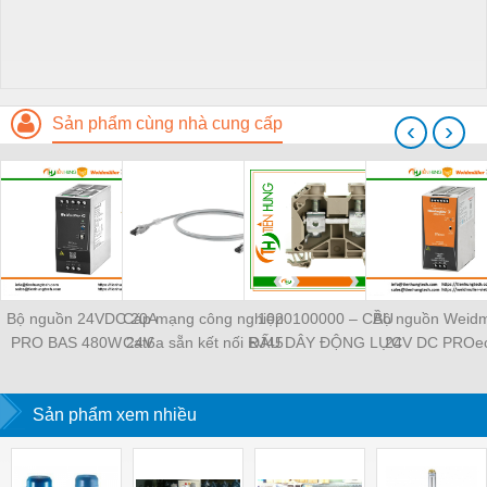
Sản phẩm cùng nhà cung cấp
‹
›
Bộ nguồn 24VDC 20A
Cáp mạng công nghiệp
1020100000 – CẦU
Bộ nguồn Weidm
PRO BAS 480W 24V
Cat6a sẵn kết nối RJ45
ĐẤU DÂY ĐỘNG LỰC
24V DC PROec
20A - 2838480000
Weidmüller IE-
WDU 4 –
TIENHUNGTE
Weidmuller -
C6FP8LD0050M40M40-
WEIDMULLER –
TIENHUNGTECH
Sản phẩm xem nhiều
D — 1165940050
TIENHUNGTECH