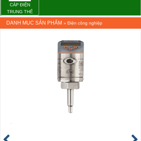
CÁP ĐIỆN
TRUNG THẾ
DANH MỤC SẢN PHẨM
»
Điện công nghiệp