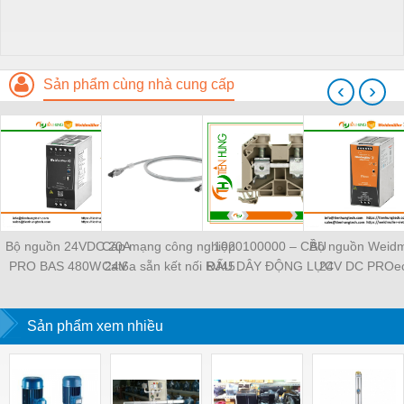
Sản phẩm cùng nhà cung cấp
‹
›
Bộ nguồn 24VDC 20A
Cáp mạng công nghiệp
1020100000 – CẦU
Bộ nguồn Weidm
PRO BAS 480W 24V
Cat6a sẵn kết nối RJ45
ĐẤU DÂY ĐỘNG LỰC
24V DC PROec
20A - 2838480000
Weidmüller IE-
WDU 4 –
TIENHUNGTE
Weidmuller -
C6FP8LD0050M40M40-
WEIDMULLER –
TIENHUNGTECH
Sản phẩm xem nhiều
D — 1165940050
TIENHUNGTECH