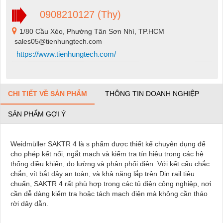
0908210127 (Thy)
1/80 Cầu Xéo, Phường Tân Sơn Nhì, TP.HCM
sales05@tienhungtech.com
https://www.tienhungtech.com/
CHI TIẾT VỀ SẢN PHẨM
THÔNG TIN DOANH NGHIỆP
SẢN PHẨM GỢI Ý
Weidmüller SAKTR 4 là s phẩm được thiết kế chuyên dụng để
cho phép kết nối, ngắt mạch và kiểm tra tín hiệu trong các hệ
thống điều khiển, đo lường và phân phối điện. Với kết cấu chắc
chắn, vít bắt dây an toàn, và khả năng lắp trên Din rail tiêu
chuẩn, SAKTR 4 rất phù hợp trong các tủ điện công nghiệp, nơi
cần dễ dàng kiểm tra hoặc tách mạch điện mà không cần tháo
rời dây dẫn.