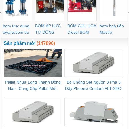
‹
›
bom truc dung
BƠM ÁP LỰC
BOM CUU HOA
bơm hoả tiển
ewara,bom bu
TỰ ĐỘNG
Diesel,BOM
Mastra
ewara
CHUA CHAY
Sản phẩm mới
(147896)
Pallet Nhựa Long Thành Đồng
Bộ Chống Sét Nguồn 3 Pha 5
Nai – Cung Cấp Pallet Mới,
Dây Phoenix Contact FLT-SEC-
C
Pallet Cũ Giá Tốt
P-T1-3S-264/50-FM - 2909589