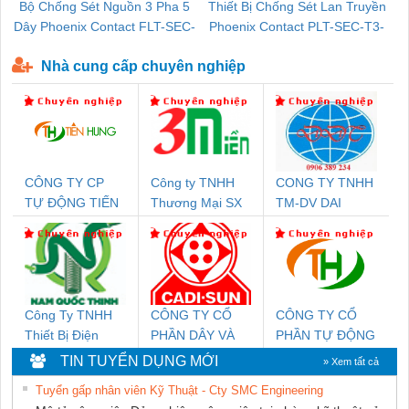
Bộ Chống Sét Nguồn 3 Pha 5
Thiết Bị Chống Sét Lan Truyền
B
Dây Phoenix Contact FLT-SEC-
Phoenix Contact PLT-SEC-T3-
P-T1-3S-440/35-FM - 2908264
230-FM-PT - 2907928
Nhà cung cấp chuyên nghiệp
CÔNG TY CP
Công ty TNHH
CONG TY TNHH
TỰ ĐỘNG TIẾN
Thương Mại SX
TM-DV DAI
HƯNG
Ba Miền
DONG THANH
Công Ty TNHH
CÔNG TY CỔ
CÔNG TY CỔ
Thiết Bị Điện
PHẦN DÂY VÀ
PHẦN TỰ ĐỘNG
Nam Quốc Thịnh
CÁP ĐIỆN
TIẾN HƯNG
TIN TUYỂN DỤNG MỚI
» Xem tất cả
THƯỢNG ĐÌNH
Tuyển gấp nhân viên Kỹ Thuật - Cty SMC Engineering