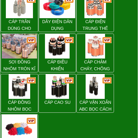
CÁP TRẦN
DÂY ĐIỆN DÂN
CÁP ĐIỆN
DÙNG CHO
DỤNG
TRUNG THẾ
ĐƯỜNG DÂY
TẢI ĐIỆN TRÊN
KHÔNG
SỢI ĐỒNG
CÁP ĐIỀU
CÁP CHẬM
NHÔM TRÒN KĨ
KHIỂN
CHÁY, CHỐNG
THUẬT ĐIỆN
CHÁY
CÁP ĐỒNG
CÁP CAO SU
CÁP VẶN XOẮN
NHÔM BỌC
ABC BỌC CÁCH
ĐIỆN XLPE