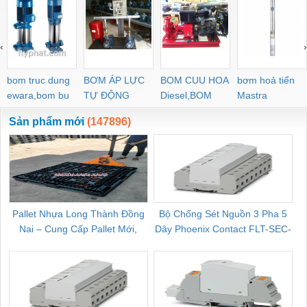
‹
›
bom truc dung
BƠM ÁP LỰC
BOM CUU HOA
bơm hoả tiển
ewara,bom bu
TỰ ĐỘNG
Diesel,BOM
Mastra
ewara
CHUA CHAY
Sản phẩm mới
(147896)
Pallet Nhựa Long Thành Đồng
Bộ Chống Sét Nguồn 3 Pha 5
Nai – Cung Cấp Pallet Mới,
Dây Phoenix Contact FLT-SEC-
C
Pallet Cũ Giá Tốt
P-T1-3S-264/50-FM - 2909589