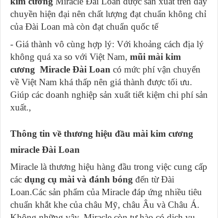
kim cương
Miracle Đài Loan được sản xuất trên dây
chuyền hiện đại nên chất lượng đạt chuẩn không chỉ
của Đài Loan mà còn đạt chuẩn quốc tế
- Giá thành vô cùng hợp lý: Với khoảng cách địa lý
không quá xa so với Việt Nam,
mũi mài kim
cương
Miracle Đài Loan
có mức phí vận chuyển
về Việt Nam khá thấp nên giá thành được tối ưu.
Giúp các doanh nghiệp sản xuất tiết kiệm chi phí sản
xuất.,
Thông tin về thương hiệu đầu mài kim cương
miracle Đài Loan
Miracle là thương hiệu hàng đầu trong việc cung cấp
các
dụng cụ mài và đánh bóng
đến từ Đài
Loan.Các sản phẩm của Miracle đáp ứng nhiều tiêu
chuẩn khắt khe của châu Mỹ, châu Âu và Châu Á.
Không những vậy, Miracle còn tự hào có dịch vụ