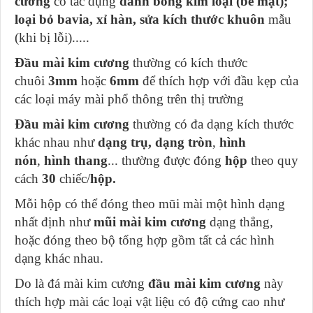
cương
có tác dụng
đánh bóng kim loại (bề mặt);
loại bỏ bavia, xỉ hàn, sửa kích thước khuôn
mẫu
(khi bị lỗi).....
Đầu mài kim cương
thường có kích thước
chuôi
3mm
hoặc
6mm
để thích hợp với đầu kẹp của
các loại máy mài phổ thông trên thị trường
Đầu mài kim cương
thường có đa dạng kích thước
khác nhau như
dạng trụ,
dạng tròn
,
hình
nón
,
hình thang
... thường được đóng
hộp
theo quy
cách
30
chiếc/
hộp.
Mỗi hộp có thể đóng theo mũi mài một hình dạng
nhất định như
mũi mài kim cương
dạng thẳng,
hoặc đóng theo bộ tổng hợp gồm tất cả các hình
dạng khác nhau.
Do là đá mài kim cương
đầu mài kim cương
này
thích hợp mài các loại vật liệu có độ cứng cao như