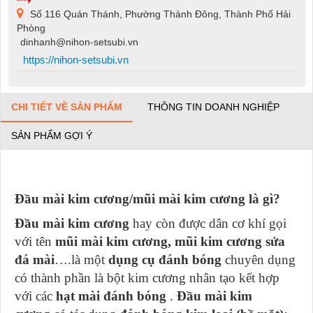
Số 116 Quán Thánh, Phường Thành Đông, Thành Phố Hải
Phòng
dinhanh@nihon-setsubi.vn
https://nihon-setsubi.vn
CHI TIẾT VỀ SẢN PHẨM
THÔNG TIN DOANH NGHIỆP
SẢN PHẨM GỢI Ý
Đầu mài kim cương/mũi mài kim cương là gì?
Đầu mài kim cương
hay còn được dân cơ khí gọi
với tên
mũi mài kim cương,
mũi kim cương sửa
đá mài
….là một
dụng cụ đánh bóng
chuyên dụng
có thành phần là bột kim cương nhân tạo kết hợp
với các
hạt mài đánh bóng
.
Đầu mài kim