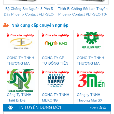
Bộ Chống Sét Nguồn 3 Pha 5
Thiết Bị Chống Sét Lan Truyền
B
Dây Phoenix Contact FLT-SEC-
Phoenix Contact PLT-SEC-T3-
P-T1-3S-440/35-FM - 2908264
230-FM-PT - 2907928
Nhà cung cấp chuyên nghiệp
CÔNG TY TNHH
CÔNG TY CP
CÔNG TY TNHH
THƯƠNG MẠI
TỰ ĐỘNG TIẾN
THƯƠNG MẠI
THIÊN ÂN VIỆT
HƯNG
DỊCH VỤ KỸ
NAM
THUẬT ĐIỆN CƠ
GIA HƯNG
PHÁT
Công Ty TNHH
CÔNG TY TNHH
Công ty TNHH
Thiết Bị Điện
MEKONG
Thương Mại SX
Nam Quốc Thịnh
MARINE
Ba Miền
TIN TUYỂN DỤNG MỚI
» Xem tất cả
SUPPLY