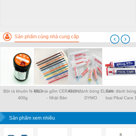
Sản phẩm cùng nhà cung cấp
‹
›
Bột rà khuôn N-RED
Đá mài gốm CERATON
Kem đánh bóng ELGIN
Kem đánh bóng
400g
- Nhật Bản
DYMO
loại Pikal Care
Sản phẩm xem nhiều