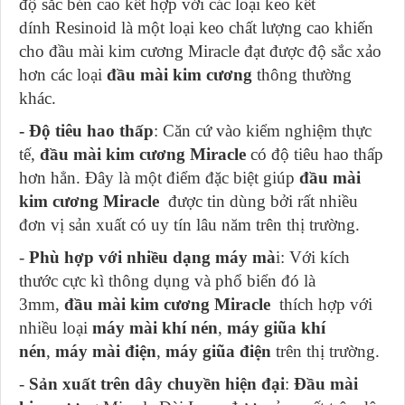
độ sắc bén cao kết hợp với các loại keo kết
dính Resinoid là một loại keo chất lượng cao khiến
cho đầu mài kim cương Miracle đạt được độ sắc xảo
hơn các loại
đầu mài kim cương
thông thường
khác.
- Độ tiêu hao thấp
: Căn cứ vào kiểm nghiệm thực
tế,
đầu mài kim cương
Miracle
có độ tiêu hao thấp
hơn hẳn. Đây là một điểm đặc biệt giúp
đầu mài
kim cương Miracle
được tin dùng bởi rất nhiều
đơn vị sản xuất có uy tín lâu năm trên thị trường.
-
Phù hợp với nhiều dạng
máy mà
i: Với kích
thước cực kì thông dụng và phổ biển đó là
3mm,
đầu mài kim cương Miracle
thích hợp với
nhiều loại
máy mài khí nén
,
máy giũa khí
nén
,
máy mài điện
,
máy giũa điện
trên thị trường.
-
Sản xuất trên dây chuyền hiện đại
:
Đầu mài