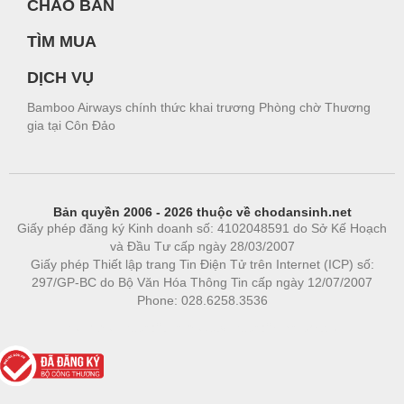
CHÀO BÁN
TÌM MUA
DỊCH VỤ
Bamboo Airways chính thức khai trương Phòng chờ Thương
gia tại Côn Đảo
Bản quyền 2006 - 2026 thuộc về chodansinh.net
Giấy phép đăng ký Kinh doanh số: 4102048591 do Sở Kế Hoạch
và Đầu Tư cấp ngày 28/03/2007
Giấy phép Thiết lập trang Tin Điện Tử trên Internet (ICP) số:
297/GP-BC do Bộ Văn Hóa Thông Tin cấp ngày 12/07/2007
Phone: 028.6258.3536
Phòng trọ
|
https://bdsgroup.vn
https://kqxs123.com