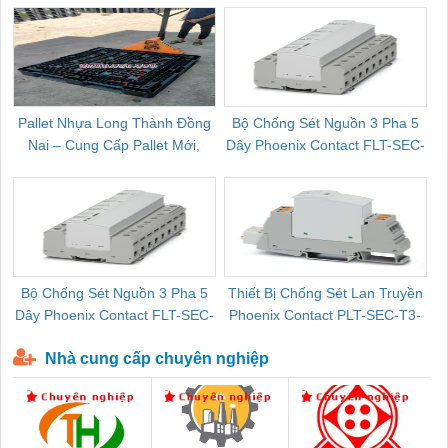
Pallet Nhựa Long Thành Đồng
Bộ Chống Sét Nguồn 3 Pha 5
Nai – Cung Cấp Pallet Mới,
Dây Phoenix Contact FLT-SEC-
C
Pallet Cũ Giá Tốt
P-T1-3S-264/50-FM - 2909589
Bộ Chống Sét Nguồn 3 Pha 5
Thiết Bị Chống Sét Lan Truyền
B
Dây Phoenix Contact FLT-SEC-
Phoenix Contact PLT-SEC-T3-
P-T1-3S-440/35-FM - 2908264
230-FM-PT - 2907928
Nhà cung cấp chuyên nghiệp