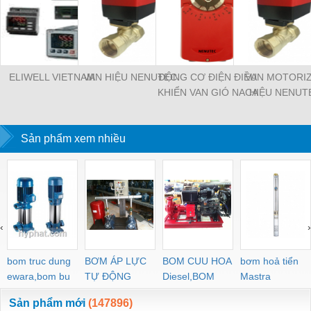
ELIWELL VIETNAM
VAN HIỆU NENUTEC
ĐỘNG CƠ ĐIỆN ĐIỀU
VAN MOTORI
KHIỂN VAN GIÓ NACA
HIỆU NENUT
2-05
Sản phẩm xem nhiều
‹
›
bom truc dung
BƠM ÁP LỰC
BOM CUU HOA
bơm hoả tiển
ewara,bom bu
TỰ ĐỘNG
Diesel,BOM
Mastra
ewara
CHUA CHAY
Sản phẩm mới
(147896)