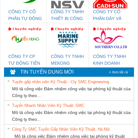
CÔNG TY CỔ
CÔNG TY TNHH
CÔNG TY CỔ
PHẦN TỰ ĐỘNG
THIẾT BỊ CÔNG
PHẦN DÂY VÀ
TIẾN HƯNG
NGHIỆP NIHON
CÁP ĐIỆN
SETSUBI VIỆT
THƯỢNG ĐÌNH
NAM
CÔNG TY CP
CÔNG TY TNHH
CÔNG TY TNHH
TỰ ĐỘNG TIẾN
MEKONG
KINH DOANH
HƯNG
MARINE
DỊCH VỤ XNK
TIN TUYỂN DỤNG MỚI
» Xem tất cả
SUPPLY
PHƯƠNG NAM
Tuyển gấp nhân viên Kỹ Thuật - Cty SMC Engineering
Mô tả công việc Đảm nhiệm công việc tại phòng kỹ thuật của
Công ty theo...
Tuyển Nhanh Nhân Viên Kỹ Thuật- SMC
Mô tả công việc Đảm nhiệm công việc tại phòng kỹ thuật của
Công ty theo...
Công Ty SMC Tuyển Gấp Nhân Viên Kỹ Thuật- Hà Nội
Mô tả công việc Đảm nhiệm công việc tại phòng kỹ thuật