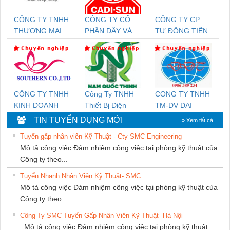
CÔNG TY TNHH
CÔNG TY CỔ
CÔNG TY CP
THƯƠNG MẠI
PHẦN DÂY VÀ
TỰ ĐỘNG TIẾN
THIÊN ÂN VIỆT
CÁP ĐIỆN
HƯNG
NAM
THƯỢNG ĐÌNH
CÔNG TY TNHH
Công Ty TNHH
CONG TY TNHH
KINH DOANH
Thiết Bị Điện
TM-DV DAI
DỊCH VỤ XNK
Nam Quốc Thịnh
DONG THANH
TIN TUYỂN DỤNG MỚI
» Xem tất cả
PHƯƠNG NAM
Tuyển gấp nhân viên Kỹ Thuật - Cty SMC Engineering
Mô tả công việc Đảm nhiệm công việc tại phòng kỹ thuật của
Công ty theo...
Tuyển Nhanh Nhân Viên Kỹ Thuật- SMC
Mô tả công việc Đảm nhiệm công việc tại phòng kỹ thuật của
Công ty theo...
Công Ty SMC Tuyển Gấp Nhân Viên Kỹ Thuật- Hà Nội
Mô tả công việc Đảm nhiệm công việc tại phòng kỹ thuật