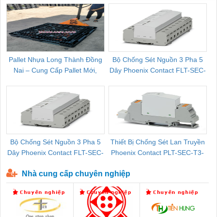
Pallet Nhựa Long Thành Đồng
Bộ Chống Sét Nguồn 3 Pha 5
Nai – Cung Cấp Pallet Mới,
Dây Phoenix Contact FLT-SEC-
C
Pallet Cũ Giá Tốt
P-T1-3S-264/50-FM - 2909589
Bộ Chống Sét Nguồn 3 Pha 5
Thiết Bị Chống Sét Lan Truyền
B
Dây Phoenix Contact FLT-SEC-
Phoenix Contact PLT-SEC-T3-
P-T1-3S-440/35-FM - 2908264
230-FM-PT - 2907928
Nhà cung cấp chuyên nghiệp