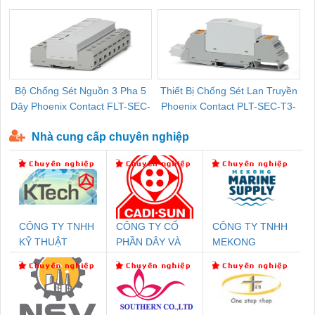
Pallet Cũ Giá Tốt
P-T1-3S-264/50-FM - 2909589
Bộ Chống Sét Nguồn 3 Pha 5
Thiết Bị Chống Sét Lan Truyền
B
Dây Phoenix Contact FLT-SEC-
Phoenix Contact PLT-SEC-T3-
P-T1-3S-440/35-FM - 2908264
230-FM-PT - 2907928
Nhà cung cấp chuyên nghiệp
CÔNG TY TNHH
CÔNG TY CỔ
CÔNG TY TNHH
KỸ THUẬT
PHẦN DÂY VÀ
MEKONG
KTECH VIỆT
CÁP ĐIỆN
MARINE
NAM
THƯỢNG ĐÌNH
SUPPLY