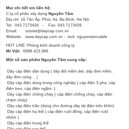
Mọi chi tiết xin liên hệ:
C.ty cổ phần xây dựng
Nguyên Tâm
Địa chỉ: 16 Tân Ấp, Phúc Xá, Ba Đình, Hà Nội.
Tel: 043.7173426 - Fax: 043.7173426
Email:
sutviet@daycap.com
.vn
Website:
www.daycap.com.vn
- nick: nguyentamcable
HOT LINE: Phòng kinh doanh công ty.
Mr Việt
: 0988.423.986
Một số sản phẩm Nguyên Tâm cung cấp:
Dây cáp điện dân dụng ( dây đôi mềm dẹt, dây đơn mềm,
dây đơn cứng …)
Dây cáp điện dùng trong công nghiệp ( cáp điện 3 pha, cáp
điện treo, cáp điện ngầm..)
Dây cáp điện chống cháy ( cáp điện chống cháy, cáp điện
chậm cháy)
Dây cáp điện trần (dùng cho đường dây tải điện trên khôn)
Dây cáp điện hạ thế ( cáp điện ruột đồng, cáp điện ruột
nhôm )
Dây cáp điện trung thế
Dây cáp điện cao thế