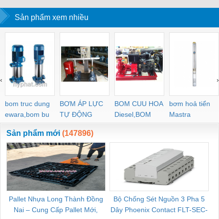
Sản phẩm xem nhiều
‹
›
bom truc dung
BƠM ÁP LỰC
BOM CUU HOA
bơm hoả tiển
ewara,bom bu
TỰ ĐỘNG
Diesel,BOM
Mastra
ewara
CHUA CHAY
Sản phẩm mới
(147896)
Pallet Nhựa Long Thành Đồng
Bộ Chống Sét Nguồn 3 Pha 5
Nai – Cung Cấp Pallet Mới,
Dây Phoenix Contact FLT-SEC-
C