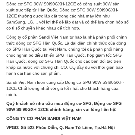
Động cơ SPG 90W S9I90GXH-12CE có công suất 90W sản
xuất trực tiếp từ Hàn Quốc. Động cơ SPG 90W S9I90GXH-
12CE thường được lắp đặt trong các nhà máy lớn như
SamSung, LG,... với lợi thế dễ lắp đặt và có thể lựa chọn hộp số
có tỉ số chuyền khác nhau để tích hợp.
Công ty cổ phần Sandi Việt Nam tự hào là nhà phân phối chính
thức động cơ SPG Hàn Quốc. Là đại diện chính thức của động
cơ SPG Hàn Quốc tại Việt Nam, chúng tôi đã phân phối hàng
chục nghìn bộ điều khiển SPG Hàn Quốc, hộp giảm tốc SPG
Hàn Quốc, động cơ SPG Hàn Quốc cho các bên đối tác trên
khắp cả nước với chứng chỉ CO, CQ đầy đủ với thời gian bảo
hành dài hạn cho sản phẩm.
Sandi Việt Nam luôn cung cấp Động cơ SPG 90W S9I90GXH-
12CE Chất lượng nhất với giá tốt nhất cho khách hàng của
mình.
Quý khách có nhu cầu mua động cơ SPG, Động cơ SPG
90W S9I90GXH-12CE chính hãng, xin vui lòng liên hệ:
CÔNG TY CỔ PHẦN SANDI VIỆT NAM
VPGD: Số 522 Phúc Diễn, Q. Nam Từ Liêm, Tp.Hà Nội