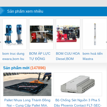
12CE
Sản phẩm xem nhiều
‹
›
bom truc dung
BƠM ÁP LỰC
BOM CUU HOA
bơm hoả tiển
ewara,bom bu
TỰ ĐỘNG
Diesel,BOM
Mastra
ewara
CHUA CHAY
Sản phẩm mới
(147896)
Pallet Nhựa Long Thành Đồng
Bộ Chống Sét Nguồn 3 Pha 5
Nai – Cung Cấp Pallet Mới,
Dây Phoenix Contact FLT-SEC-
C