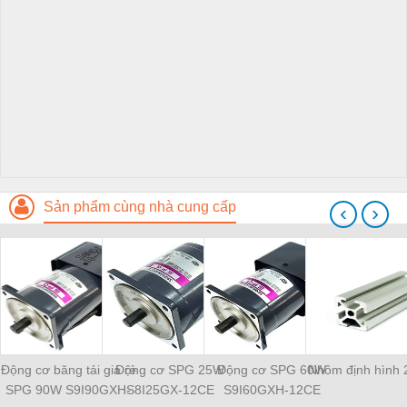
Sản phẩm cùng nhà cung cấp
‹
›
Động cơ băng tải giá rẻ
Động cơ SPG 25W
Động cơ SPG 60W
Nhôm định hình 
SPG 90W S9I90GXH-
S8I25GX-12CE
S9I60GXH-12CE