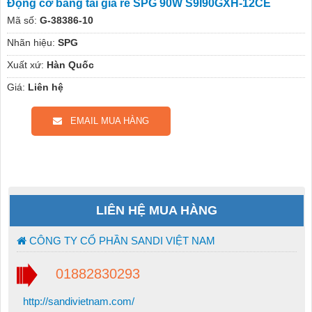
Động cơ băng tải giá rẻ SPG 90W S9I90GXH-12CE
Mã số:
G-38386-10
Nhãn hiệu:
SPG
Xuất xứ:
Hàn Quốc
Giá:
Liên hệ
EMAIL MUA HÀNG
LIÊN HỆ MUA HÀNG
CÔNG TY CỔ PHẦN SANDI VIỆT NAM
01882830293
http://sandivietnam.com/