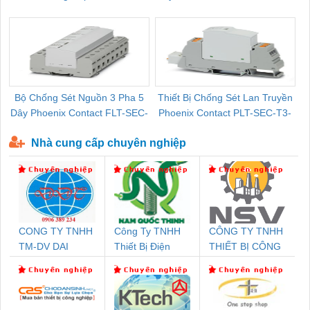
Pallet Cũ Giá Tốt
P-T1-3S-264/50-FM - 2909589
Bộ Chống Sét Nguồn 3 Pha 5
Thiết Bị Chống Sét Lan Truyền
B
Dây Phoenix Contact FLT-SEC-
Phoenix Contact PLT-SEC-T3-
P-T1-3S-440/35-FM - 2908264
230-FM-PT - 2907928
Nhà cung cấp chuyên nghiệp
CONG TY TNHH
Công Ty TNHH
CÔNG TY TNHH
TM-DV DAI
Thiết Bị Điện
THIẾT BỊ CÔNG
DONG THANH
Nam Quốc Thịnh
NGHIỆP NIHON
SETSUBI VIỆT
NAM