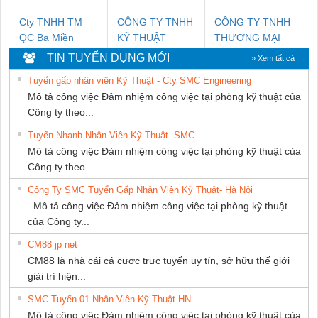
Cty TNHH TM
CÔNG TY TNHH
CÔNG TY TNHH
QC Ba Miền
KỸ THUẬT
THƯƠNG MẠI
KTECH VIỆT
THIÊN ÂN VIỆT
TIN TUYỂN DỤNG MỚI
» Xem tất cả
NAM
NAM
Tuyển gấp nhân viên Kỹ Thuật - Cty SMC Engineering
Mô tả công việc Đảm nhiệm công việc tại phòng kỹ thuật của
Công ty theo...
Tuyển Nhanh Nhân Viên Kỹ Thuật- SMC
Mô tả công việc Đảm nhiệm công việc tại phòng kỹ thuật của
Công ty theo...
Công Ty SMC Tuyển Gấp Nhân Viên Kỹ Thuật- Hà Nội
Mô tả công việc Đảm nhiệm công việc tại phòng kỹ thuật
của Công ty...
CM88 jp net
CM88 là nhà cái cá cược trực tuyến uy tín, sở hữu thế giới
giải trí hiện...
SMC Tuyển 01 Nhân Viên Kỹ Thuật-HN
Mô tả công việc Đảm nhiệm công việc tại phòng kỹ thuật của