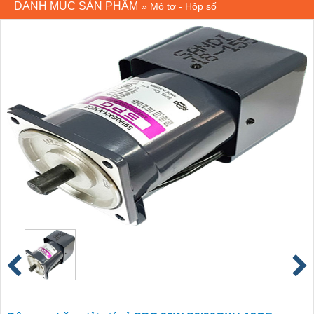
DANH MỤC SẢN PHẨM
»
Mô tơ - Hộp số