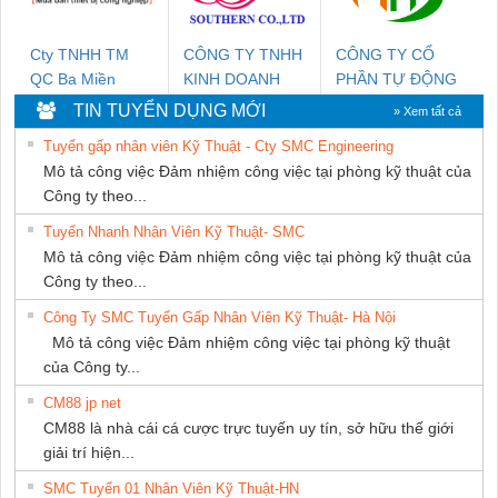
Cty TNHH TM
CÔNG TY TNHH
CÔNG TY CỔ
QC Ba Miền
KINH DOANH
PHẦN TỰ ĐỘNG
DỊCH VỤ XNK
TIẾN HƯNG
TIN TUYỂN DỤNG MỚI
» Xem tất cả
PHƯƠNG NAM
Tuyển gấp nhân viên Kỹ Thuật - Cty SMC Engineering
Mô tả công việc Đảm nhiệm công việc tại phòng kỹ thuật của
Công ty theo...
Tuyển Nhanh Nhân Viên Kỹ Thuật- SMC
Mô tả công việc Đảm nhiệm công việc tại phòng kỹ thuật của
Công ty theo...
Công Ty SMC Tuyển Gấp Nhân Viên Kỹ Thuật- Hà Nội
Mô tả công việc Đảm nhiệm công việc tại phòng kỹ thuật
của Công ty...
CM88 jp net
CM88 là nhà cái cá cược trực tuyến uy tín, sở hữu thế giới
giải trí hiện...
SMC Tuyển 01 Nhân Viên Kỹ Thuật-HN