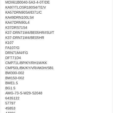
MDX61B0040-5A3-4-0T/DE
KA97/TLOSR180S4/TE/V
KA57DRN90S4/EI71/C
KA49DRN100LS4
KA47DRN90L4
K37DRS71S4
K37-DRN71M4/BE05HR/ISU/T
K37-DRN71M4/BE05HR
K107
FA107/G
DRN71M4/FG
DFT71D4
CMP71L/BP/KY/RH1M/KK
CMP50L/BK/KY/VR/AK0H/SB1
BW300-002
BW150-002
BME1.5
BG1.5
AMG-73-S-W29-S2048
6435122
57797
45853