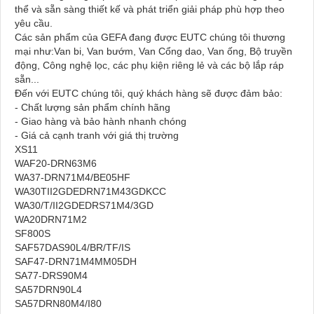
thể và sẵn sàng thiết kế và phát triển giải pháp phù hợp theo
yêu cầu.​
Các sản phẩm của GEFA đang được EUTC chúng tôi thương
mại như:​Van bi, Van bướm, Van Cổng dao, Van ống, Bộ truyền
động, Công nghệ lọc, các phụ kiện riêng lẻ và các bộ lắp ráp
sẵn... ​
Đến với EUTC chúng tôi, quý khách hàng sẽ được đảm bảo:​
- Chất lượng sản phẩm chính hãng​
- Giao hàng và bảo hành nhanh chóng​
- Giá cả cạnh tranh với giá thị trường
XS11
WAF20-DRN63M6
WA37-DRN71M4/BE05HF
WA30TII2GDEDRN71M43GDKCC
WA30/T/II2GDEDRS71M4/3GD
WA20DRN71M2
SF800S
SAF57DAS90L4/BR/TF/IS
SAF47-DRN71M4MM05DH
SA77-DRS90M4
SA57DRN90L4
SA57DRN80M4/I80