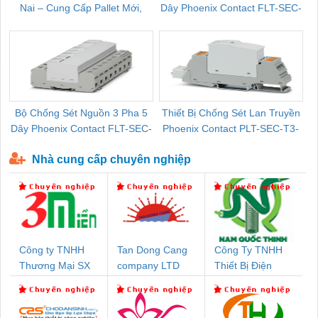
Nai – Cung Cấp Pallet Mới,
Dây Phoenix Contact FLT-SEC-
C
Pallet Cũ Giá Tốt
P-T1-3S-264/50-FM - 2909589
Bộ Chống Sét Nguồn 3 Pha 5
Thiết Bị Chống Sét Lan Truyền
B
Dây Phoenix Contact FLT-SEC-
Phoenix Contact PLT-SEC-T3-
P-T1-3S-440/35-FM - 2908264
230-FM-PT - 2907928
Nhà cung cấp chuyên nghiệp
Công ty TNHH
Tan Dong Cang
Công Ty TNHH
Thương Mại SX
company LTD
Thiết Bị Điện
Ba Miền
Nam Quốc Thịnh