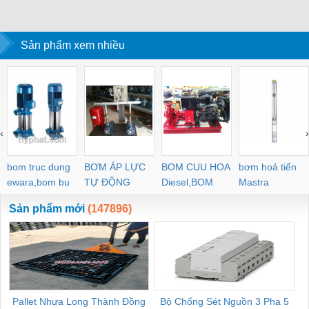
Sản phẩm xem nhiều
‹
›
bom truc dung
BƠM ÁP LỰC
BOM CUU HOA
bơm hoả tiển
ewara,bom bu
TỰ ĐỘNG
Diesel,BOM
Mastra
ewara
CHUA CHAY
Sản phẩm mới
(147896)
Pallet Nhựa Long Thành Đồng
Bộ Chống Sét Nguồn 3 Pha 5