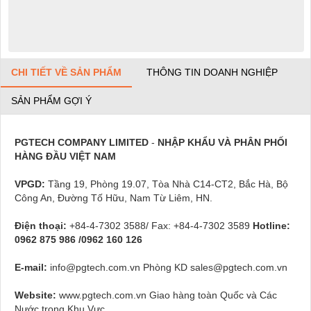
CHI TIẾT VỀ SẢN PHẨM
THÔNG TIN DOANH NGHIỆP
SẢN PHẨM GỢI Ý
PGTECH COMPANY LIMITED
-
NHẬP KHẨU VÀ PHÂN PHỐI
HÀNG ĐẦU VIỆT NAM
VPGD:
Tầng 19, Phòng 19.07, Tòa Nhà C14-CT2, Bắc Hà, Bộ
Công An, Đường Tố Hữu, Nam Từ Liêm, HN.
Điện thoại:
+84-4-7302 3588/ Fax: +84-4-7302 3589
Hotline:
0962 875 986 /0962 160 126
E-mail:
info@pgtech.com.vn Phòng KD sales@pgtech.com.vn
Website:
www.pgtech.com.vn Giao hàng toàn Quốc và Các
Nước trong Khu Vực