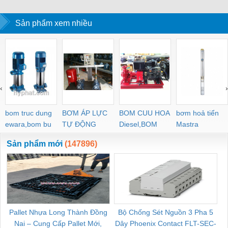
Sản phẩm xem nhiều
‹
›
bom truc dung
BƠM ÁP LỰC
BOM CUU HOA
bơm hoả tiển
ewara,bom bu
TỰ ĐỘNG
Diesel,BOM
Mastra
ewara
CHUA CHAY
Sản phẩm mới
(147896)
Pallet Nhựa Long Thành Đồng
Bộ Chống Sét Nguồn 3 Pha 5
Nai – Cung Cấp Pallet Mới,
Dây Phoenix Contact FLT-SEC-
C