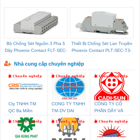
Pallet Cũ Giá Tốt
P-T1-3S-264/50-FM - 2909589
Bộ Chống Sét Nguồn 3 Pha 5
Thiết Bị Chống Sét Lan Truyền
B
Dây Phoenix Contact FLT-SEC-
Phoenix Contact PLT-SEC-T3-
P-T1-3S-440/35-FM - 2908264
230-FM-PT - 2907928
Nhà cung cấp chuyên nghiệp
Cty TNHH TM
CONG TY TNHH
CÔNG TY CỔ
QC Ba Miền
TM-DV DAI
PHẦN DÂY VÀ
DONG THANH
CÁP ĐIỆN
THƯỢNG ĐÌNH