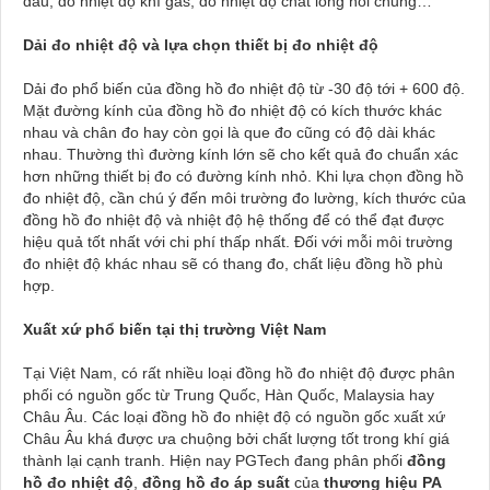
dầu, đo nhiệt độ khí gas, đo nhiệt độ chất lỏng nói chung…
Dải đo nhiệt độ và lựa chọn thiết bị đo nhiệt độ
Dải đo phổ biến của đồng hồ đo nhiệt độ từ -30 độ tới + 600 độ.
Mặt đường kính của đồng hồ đo nhiệt độ có kích thước khác
nhau và chân đo hay còn gọi là que đo cũng có độ dài khác
nhau. Thường thì đường kính lớn sẽ cho kết quả đo chuẩn xác
hơn những thiết bị đo có đường kính nhỏ. Khi lựa chọn đồng hồ
đo nhiệt độ, cần chú ý đến môi trường đo lường, kích thước của
đồng hồ đo nhiệt độ và nhiệt độ hệ thống để có thể đạt được
hiệu quả tốt nhất với chi phí thấp nhất. Đối với mỗi môi trường
đo nhiệt độ khác nhau sẽ có thang đo, chất liệu đồng hồ phù
hợp.
Xuất xứ phổ biến tại thị trường Việt Nam
Tại Việt Nam, có rất nhiều loại đồng hồ đo nhiệt độ được phân
phối có nguồn gốc từ Trung Quốc, Hàn Quốc, Malaysia hay
Châu Âu. Các loại đồng hồ đo nhiệt độ có nguồn gốc xuất xứ
Châu Âu khá được ưa chuộng bởi chất lượng tốt trong khí giá
thành lại cạnh tranh. Hiện nay PGTech đang phân phối
đồng
hồ đo nhiệt độ
,
đồng hồ đo áp suất
của
thương hiệu PA