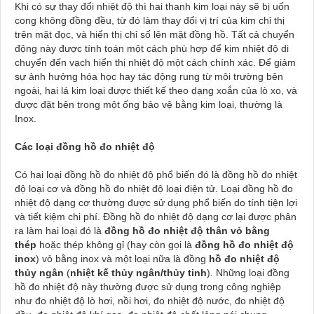
Khi có sự thay đổi nhiệt độ thì hai thanh kim loại này sẽ bị uốn
cong không đồng đều, từ đó làm thay đổi vị trí của kim chỉ thị
trên mặt đọc, và hiển thị chỉ số lên mặt đồng hồ. Tất cả chuyển
động này được tính toán một cách phù hợp để kim nhiệt độ di
chuyển đến vạch hiển thị nhiệt độ một cách chính xác. Để giảm
sự ảnh hưởng hóa học hay tác động rung từ môi trường bên
ngoài, hai lá kim loại được thiết kế theo dạng xoắn của lò xo, và
được đặt bên trong một ống bảo vệ bằng kim loại, thường là
Inox.
Các loại đồng hồ đo nhiệt độ
Có hai loại đồng hồ đo nhiệt độ phổ biến đó là đồng hồ đo nhiệt
độ loại cơ và đồng hồ đo nhiệt độ loại điện tử. Loại đồng hồ đo
nhiệt độ dạng cơ thường được sử dụng phổ biến do tính tiện lợi
và tiết kiệm chi phí. Đồng hồ đo nhiệt độ dạng cơ lại được phân
ra làm hai loại đó là
đồng hồ đo nhiệt độ thân vỏ bằng
thép
hoặc thép không gỉ (hay còn gọi là
đồng hồ đo nhiệt độ
inox
) vỏ bằng inox và một loại nữa là đồng
hồ đo nhiệt độ
thủy ngân
(
nhiệt kế thủy ngân/thủy tinh
). Những loại đồng
hồ đo nhiệt độ này thường được sử dụng trong công nghiệp
như đo nhiệt độ lò hơi, nồi hơi, đo nhiệt độ nước, đo nhiệt độ