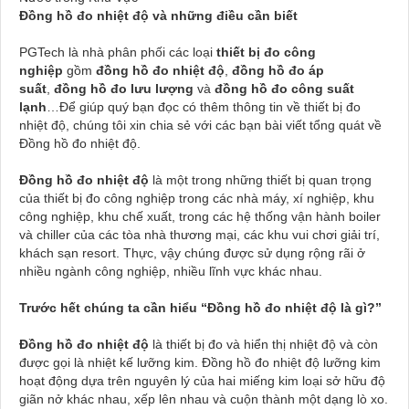
Đồng hồ đo nhiệt độ và những điều cần biết
PGTech là nhà phân phối các loại
thiết bị đo công
nghiệp
gồm
đồng hồ đo nhiệt độ
,
đồng hồ đo áp
suất
,
đồng hồ đo lưu lượng
và
đồng hồ đo công suất
lạnh
…Để giúp quý bạn đọc có thêm thông tin về thiết bị đo
nhiệt độ, chúng tôi xin chia sẻ với các bạn bài viết tổng quát về
Đồng hồ đo nhiệt độ.
Đồng hồ đo nhiệt độ
là một trong những thiết bị quan trọng
của thiết bị đo công nghiệp trong các nhà máy, xí nghiệp, khu
công nghiệp, khu chế xuất, trong các hệ thống vận hành boiler
và chiller của các tòa nhà thương mại, các khu vui chơi giải trí,
khách sạn resort. Thực, vậy chúng được sử dụng rộng rãi ở
nhiều ngành công nghiệp, nhiều lĩnh vực khác nhau.
Trước hết chúng ta cần hiểu “Đồng hồ đo nhiệt độ là gì?”
Đồng hồ đo nhiệt độ
là thiết bị đo và hiển thị nhiệt độ và còn
được gọi là nhiệt kế lưỡng kim. Đồng hồ đo nhiệt độ lưỡng kim
hoạt động dựa trên nguyên lý của hai miếng kim loại sở hữu độ
giãn nở khác nhau, xếp lên nhau và cuộn thành một dạng lò xo.