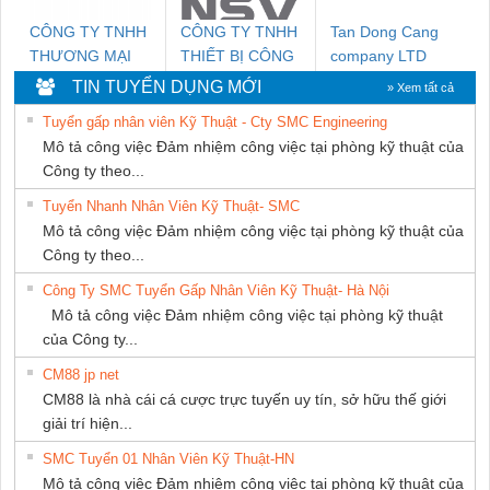
CÔNG TY TNHH
CÔNG TY TNHH
Tan Dong Cang
THƯƠNG MẠI
THIẾT BỊ CÔNG
company LTD
DỊCH VỤ KỸ
NGHIỆP NIHON
TIN TUYỂN DỤNG MỚI
» Xem tất cả
THUẬT ĐIỆN CƠ
SETSUBI VIỆT
Tuyển gấp nhân viên Kỹ Thuật - Cty SMC Engineering
GIA HƯNG PHÁT
NAM
Mô tả công việc Đảm nhiệm công việc tại phòng kỹ thuật của
Công ty theo...
Tuyển Nhanh Nhân Viên Kỹ Thuật- SMC
Mô tả công việc Đảm nhiệm công việc tại phòng kỹ thuật của
Công ty theo...
Công Ty SMC Tuyển Gấp Nhân Viên Kỹ Thuật- Hà Nội
Mô tả công việc Đảm nhiệm công việc tại phòng kỹ thuật
của Công ty...
CM88 jp net
CM88 là nhà cái cá cược trực tuyến uy tín, sở hữu thế giới
giải trí hiện...
SMC Tuyển 01 Nhân Viên Kỹ Thuật-HN
Mô tả công việc Đảm nhiệm công việc tại phòng kỹ thuật của