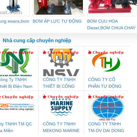
dung ewara,bom
BƠM ÁP LỰC TỰ ĐỘNG
BOM CUU HOA
Diesel,BOM CHUA CHAY
Nhà cung cấp chuyên nghiệp
ông Ty TNHH
CÔNG TY TNHH
CÔNG TY CỔ
Đệm An Toàn
Rơ Le An Toàn
Bộ Lặp Tín Hiệu
Rơ
hiết Bị Điện Nam
THIẾT BỊ CÔNG
PHẦN TỰ ĐỘNG
nix Contact
Phoenix Contact
PROFIBUS Phoenix
Pho
uốc Thịnh
NGHIỆP NIHON
TIẾN HƯNG
PC20-1NO-
PSR-SCP-
Contact PSI-REP-
298
SETSUBI VIỆT
24DC-SP -
24UC/ESL4/3X1/1X2/B
PROFIBUS/12MB -
NAM
700578
- 2981059
2708863
24DC
ty TNHH TM QC
CÔNG TY TNHH
CONG TY TNHH
a Miền
MEKONG MARINE
TM-DV DAI DONG
ưu Điện AC
Mô-đun Ắc Quy UPS
Rơ Le An Toàn
Bộ g