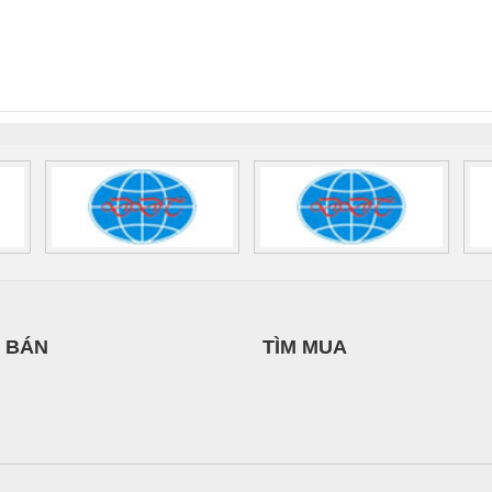
SUPPLY
THANH
 Suất Cao
Phoenix Contact
Phoenix Contact
nix Contact
QUINT-HP-
2981059 – PSR-
TRAN
INT-HP-
BAT/PB/48DC/7.0AH/PT
SCP-
1K5 H
0AC/2.5KVA/PT
- 1133819
24UC/ESL4/3X1/1X2/B
 1136815
 BÁN
TÌM MUA