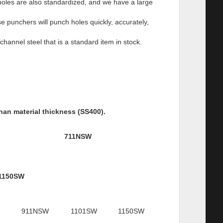
holes are also standardized, and we have a large
e punchers will punch holes quickly, accurately,
hannel steel that is a standard item in stock.
han material thickness (SS400).
711NSW
1150SW
911NSW
1101SW
1150SW