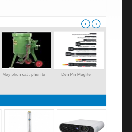
‹
›
Máy phun cát , phun bi
Đèn Pin Maglite
Máy mài