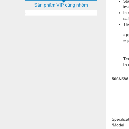
Sta
Sản phẩm VIP cùng nhóm
Dịch vụ - Thi công
inv
In 
Điện công nghiệp
saf
The
Điện gia dụng
* E
Điện Lạnh
** 
Đóng tàu Thiết bị
Đúc chính xác Thiết bị
Te
In
Dụng cụ cầm tay
Dụng cụ cắt gọt
506NSW
Dụng cụ điện
Dụng cụ đo
Gỗ - Trang thiết bị
Specifica
Hàn cắt - Thiết bị
/Model