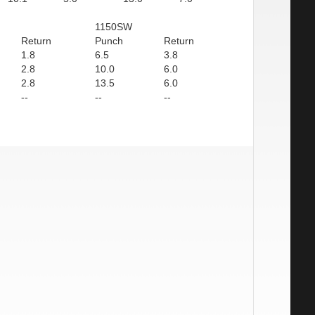
1150SW
Return
Punch
Return
1.8
6.5
3.8
2.8
10.0
6.0
2.8
13.5
6.0
--
--
--