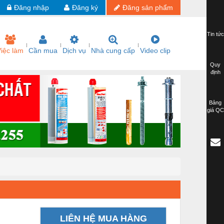
Đăng nhập
Đăng ký
Đăng sản phẩm
Tin tức
iệc làm
Cần mua
Dịch vụ
Nhà cung cấp
Video clip
Quy
định
Bảng
giá QC
LIÊN HỆ MUA HÀNG