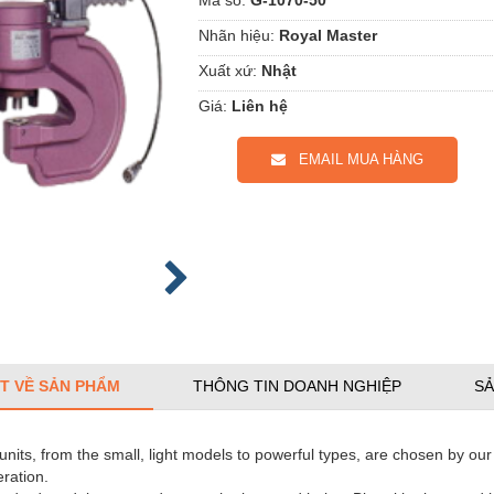
Nhãn hiệu:
Royal Master
Xuất xứ:
Nhật
Giá:
Liên hệ
EMAIL MUA HÀNG
ẾT VỀ SẢN PHẨM
THÔNG TIN DOANH NGHIỆP
SẢ
 units, from the small, light models to powerful types, are chosen by ou
ration.