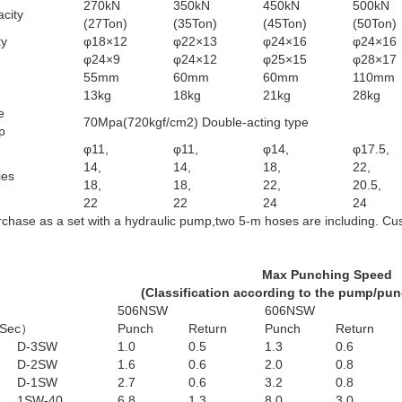
270kN
350kN
450kN
500kN
city
(27Ton)
(35Ton)
(45Ton)
(50Ton)
ty
φ18×12
φ22×13
φ24×16
φ24×16
φ24×9
φ24×12
φ25×15
φ28×17
55mm
60mm
60mm
110mm
13kg
18kg
21kg
28kg
e
70Mpa(720kgf/cm
2
) Double-acting type
p
φ11,
φ11,
φ14,
φ17.5,
14,
14,
18,
22,
ies
18,
18,
22,
20.5,
22
22
24
24
hase as a set with a hydraulic pump,two 5-m hoses are including. Cus
Max Punching Speed
(Classification according to the pump/pu
506NSW
606NSW
Sec）
Punch
Return
Punch
Return
D-3SW
1.0
0.5
1.3
0.6
D-2SW
1.6
0.6
2.0
0.8
D-1SW
2.7
0.6
3.2
0.8
1SW-40
6.8
1.3
8.0
3.0