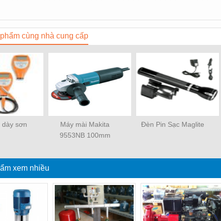
phẩm cùng nhà cung cấp
 dày sơn
Máy mài Makita
Đèn Pin Sạc Maglite
9553NB 100mm
ẩm xem nhiều