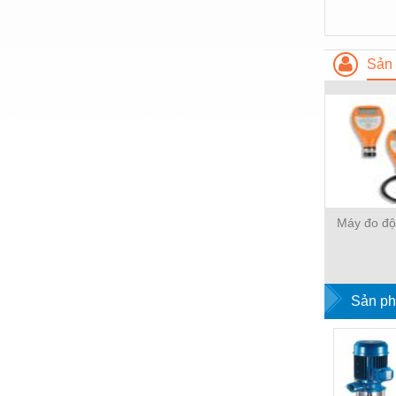
Thiết bị làm sạch
Thiết bị sơn - Sơn
Sản 
Thiết bị nhà bếp
Thiết bị nhiệt
Thiêt bị PCCC
Thiết bị truyền động
Thiết bị văn phòng
Máy đo độ
Thiết bị viễn thông
Thủy lực-Thiết bị
Thủy sản - Trang thiết bị
Sản ph
Tự động hoá
Van - Co các loại
Vật liệu mài mòn