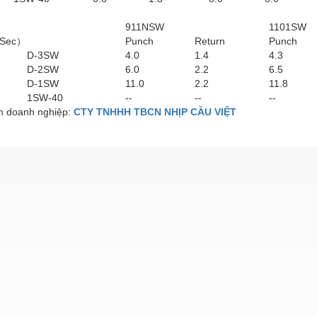
911NSW
1101SW
Sec）
Punch
Return
Punch
D-3SW
4.0
1.4
4.3
D-2SW
6.0
2.2
6.5
D-1SW
11.0
2.2
11.8
1SW-40
--
--
--
 doanh nghiệp:
CTY TNHHH TBCN NHỊP CẦU VIỆT