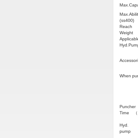
Hóa chất-Trang thiết bị
Max.Capa
Kệ công nghiệp
Max.Abili
(ss400)
Khí nén - Thiết bị
Reach
Weight
Khuôn mẫu - Phụ tùng
Applicabl
Hyd.Pum
Lọc công nghiệp
Máy công cụ - Phụ tùng
Accessor
Mỏ - Trang thiết bị
When purc
Mô tơ - Hộp số
Môi trường - Thiết bị
Nâng hạ - Trang thiết bị
Puncher
Nội - Ngoại thất - văn phòng
Time （
Nồi hơi - Trang thiết bị
Hyd.
pump
Nông nghiệp - Thiết bị