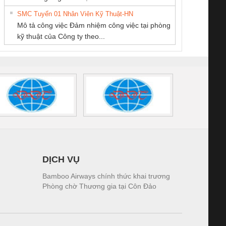
DỊCH VỤ KỸ
Ba Miền
tấm pin
điện TRANSCLINIC
trơn Đà Nẵng
giám 
THUẬT ĐIỆN CƠ
SMC Tuyển 01 Nhân Viên Kỹ Thuật-HN
SCLINIC 16I+
BKE 1K5.4
Sola
GIA HƯNG PHÁT
Mô tả công việc Đảm nhiệm công việc tại phòng
 (2502520000)
(7791400879)2. Giá
TRAN
kỹ thuật của Công ty theo...
1K5.4
DỊCH VỤ
Bamboo Airways chính thức khai trương
Phòng chờ Thương gia tại Côn Đảo