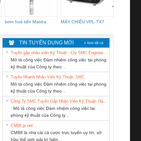
›
bơm hoả tiển Mastra
MÁY CHIẾU VPL-TX7
BOM DINH
WHITE
TIN TUYỂN DỤNG MỚI
» Xem tất cả
Tuyển gấp nhân viên Kỹ Thuật - Cty SMC Engineering
Mô tả công việc Đảm nhiệm công việc tại phòng
kỹ thuật của Công ty theo...
Tuyển Nhanh Nhân Viên Kỹ Thuật- SMC
CÔNG TY TNHH
CÔNG TY TNHH
CÔNG TY CP TỰ
 Le An Toàn
Bộ giám sát chuỗi
Bộ giám sát dòng
Bộ ng
Mô tả công việc Đảm nhiệm công việc tại phòng
THƯƠNG MẠI
KỸ THUẬT KTECH
ĐỘNG TIẾN
enix Contact
tấm pin
điện chuỗi
ray W
kỹ thuật của Công ty theo...
THIÊN ÂN VIỆT
VIỆT NAM
HƯNG
6960 – PSR-
TRANSCLINIC 16I+
TRANSCLINIC 16I+
BAS 
Công Ty SMC Tuyển Gấp Nhân Viên Kỹ Thuật- Hà Nội
NAM
SCP-
1K5 L (2433950000)
(2008130000)
(28
Mô tả công việc Đảm nhiệm công việc tại
/FSP/2X1/1X2
phòng kỹ thuật của Công ty...
CM88 jp net
CÔNG TY TNHH
Tan Dong Cang
Công ty TNHH
CM88 là nhà cái cá cược trực tuyến uy tín, sở
THƯƠNG MẠI
company LTD
Thương Mại SX
iám sát chuỗi
Bộ chỉnh lưu nguồn
Nẹp nhôm chống
Bộ c
hữu thế giới giải trí hiện...