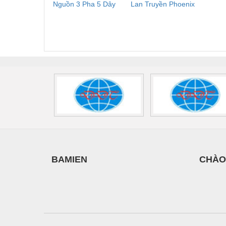
Nguồn 3 Pha 5 Dây
Lan Truyền Phoenix
Công
Phoenix Contact
Contact PLT-SEC-
Phoe
FLT-SEC-P-T1-3S-
T3-230-FM-PT -
QU
440/35-FM -
2907928
UPS/23
2908264
-
BAMIEN
CHÀO