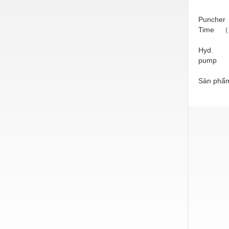
Nước-Vật tư thiết bị
Puncher
Time （
Phốt cơ khí
Sắt, thép, inox các loại
Hyd.
pump
Thí nghiệm-Trang thiết bị
Sản phẩm
Thiết bị chiếu sáng
Thiết bị chống sét
Thiết bị an ninh
Thiết bị công nghiệp
Thiết bị công trình
Thiết bị điện
Thiết bị giáo dục
Thiết bị khác