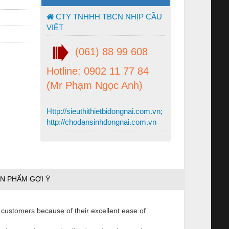
CTY TNHHH TBCN NHỊP CẦU
VIỆT
(061) 88 99 608
Hotline: 0902 11 77 84
(Mr Phạm Ngọc Anh)
Http://sieuthithietbidongnai.com.vn;
http://chodansinhdongnai.com.vn
N PHẨM GỢI Ý
r customers because of their excellent ease of