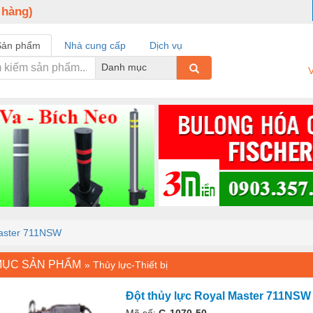
 hàng)
Sản phẩm
Nhà cung cấp
Dịch vụ
Danh mục
V
Master 711NSW
MỤC SẢN PHẨM
»
Thủy lực-Thiết bị
Đột thủy lực Royal Master 711NSW
Mã số:
G-1070-50