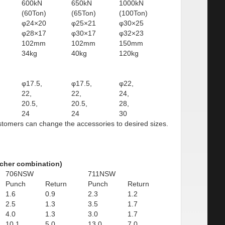
600kN
650kN
1000kN
(60Ton)
(65Ton)
(100Ton)
φ24×20
φ25×21
φ30×25
φ28×17
φ30×17
φ32×23
102mm
102mm
150mm
34kg
40kg
120kg
φ17.5,
φ17.5,
φ22,
22,
22,
24,
20.5,
20.5,
28,
24
24
30
tomers can change the accessories to desired sizes.
ncher combination)
706NSW
711NSW
Punch
Return
Punch
Return
1.6
0.9
2.3
1.2
2.5
1.3
3.5
1.7
4.0
1.3
3.0
1.7
10.1
5.0
13.0
7.0