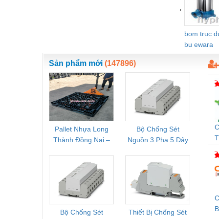
‹
Vật liệu xây dựng
Vòng bi - Bạc đạn
bom truc 
bu ewara
Xe hơi - Phụ tùng
Sản phẩm mới
(147896)
Xe máy - Phụ tùng
Xe tải - phụ tùng
Y khoa - Trang thiết bị
C
Pallet Nhựa Long
Bộ Chống Sét
Rơ Le 
T
Thành Đồng Nai –
Nguồn 3 Pha 5 Dây
Phoe
Q
Cung Cấp Pallet
Phoenix Contact
PSR-
Mới, Pallet Cũ Giá
FLT-SEC-P-T1-3S-
1NC-
Tốt
264/50-FM -
2
2909589
C
B
Bộ Chống Sét
Thiết Bị Chống Sét
Bộ L