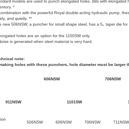
ndard models are used to punch elongated holes. Bits with elongated 
entory. *
combination with the powerful Royal double-acting hydraulic pump, thes
ely, and quietly. **
 new 506NSW, a puncher for small shape steel, has a 5｡ taper die for c
longated holes are an option for the 1150SW only.
Noise is generated when steel material is very hard.
chnical note:
 making holes with these punchers, hole diameter must be larger t
606NSW
706NSW
911NSW
1101SW
tion
506NSW
606NSW
706NSW
711NSW