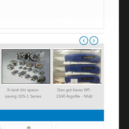
‹
›
Xi lanh khí space-
Dao gọt bavia WF-
Xi lanh kh
saving 10S-1 Series
1540 Argofile - Nhật
saving 10S-
Bản