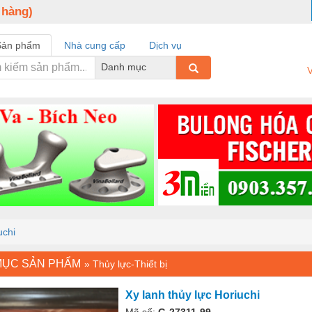
 hàng)
Sản phẩm
Nhà cung cấp
Dịch vụ
Danh mục
V
uchi
MỤC SẢN PHẨM
»
Thủy lực-Thiết bị
Xy lanh thủy lực Horiuchi
Mã số:
G-27311-99