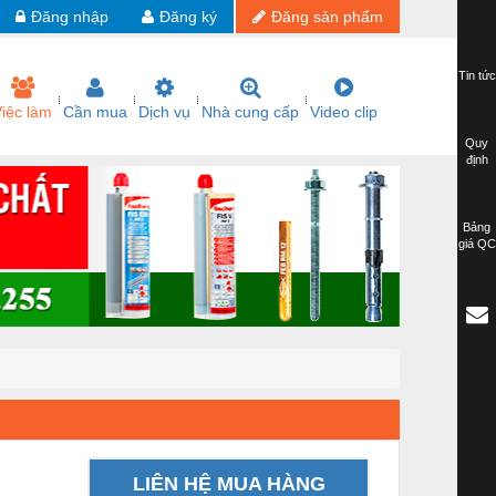
Đăng nhập
Đăng ký
Đăng sản phẩm
Tin tức
iệc làm
Cần mua
Dịch vụ
Nhà cung cấp
Video clip
Quy
định
Bảng
giá QC
LIÊN HỆ MUA HÀNG