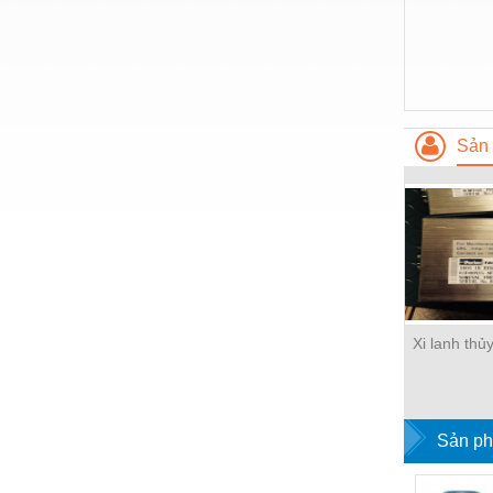
Hóa chất-Trang thiết bị
Kệ công nghiệp
Khí nén - Thiết bị
Khuôn mẫu - Phụ tùng
Sản 
Lọc công nghiệp
Máy công cụ - Phụ tùng
Mỏ - Trang thiết bị
Mô tơ - Hộp số
Môi trường - Thiết bị
Xi lanh thủ
Nâng hạ - Trang thiết bị
Nội - Ngoại thất - văn phòng
Sản ph
Nồi hơi - Trang thiết bị
Nông nghiệp - Thiết bị