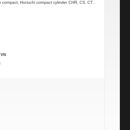
h compact, Horiuchi compact cylinder CHR, CS, CT...
, VN
M