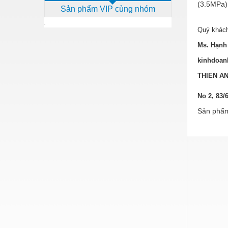
(3.5MPa),
Sản phẩm VIP cùng nhóm
Dịch vụ - Thi công
Điện công nghiệp
Quý khách
Ms. Hạnh 
Điện gia dụng
kinhdoan
Điện Lạnh
THIEN A
Đóng tàu Thiết bị
No 2, 83/
Đúc chính xác Thiết bị
Sản phẩm
Dụng cụ cầm tay
Dụng cụ cắt gọt
Dụng cụ điện
Dụng cụ đo
Gỗ - Trang thiết bị
Hàn cắt - Thiết bị