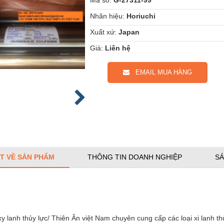
Nhãn hiệu:
Horiuchi
Xuất xứ:
Japan
Giá:
Liên hệ
EMAIL MUA HÀNG
ẾT VỀ SẢN PHẨM
THÔNG TIN DOANH NGHIỆP
SẢ
xy lanh thủy lực/ Thiên Ân việt Nam chuyên cung cấp các loại xi lanh thủ