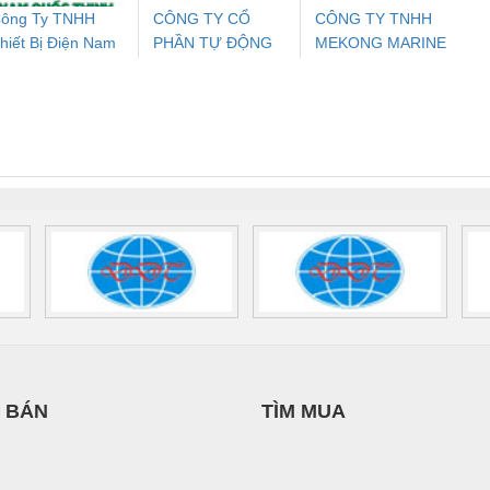
ông Ty TNHH
CÔNG TY CỔ
CÔNG TY TNHH
hiết Bị Điện Nam
PHẦN TỰ ĐỘNG
MEKONG MARINE
ưu Điện AC
Mô-đun Ắc Quy UPS
Rơ Le An Toàn
Bộ g
uốc Thịnh
TIẾN HƯNG
SUPPLY
 Suất Cao
Phoenix Contact
Phoenix Contact
nix Contact
QUINT-HP-
2981059 – PSR-
TRAN
INT-HP-
BAT/PB/48DC/7.0AH/PT
SCP-
1K5 H
0AC/2.5KVA/PT
- 1133819
24UC/ESL4/3X1/1X2/B
 1136815
 BÁN
TÌM MUA