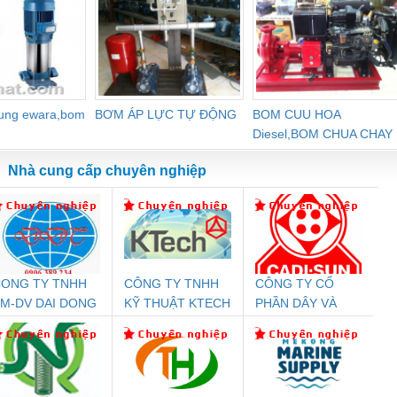
dung ewara,bom
BƠM ÁP LỰC TỰ ĐỘNG
BOM CUU HOA
Diesel,BOM CHUA CHAY
Nhà cung cấp chuyên nghiệp
ONG TY TNHH
CÔNG TY TNHH
CÔNG TY CỔ
Đệm An Toàn
Rơ Le An Toàn
Bộ Lặp Tín Hiệu
Rơ
M-DV DAI DONG
KỸ THUẬT KTECH
PHẦN DÂY VÀ
nix Contact
Phoenix Contact
PROFIBUS Phoenix
Pho
THANH
VIỆT NAM
CÁP ĐIỆN
PC20-1NO-
PSR-SCP-
Contact PSI-REP-
298
THƯỢNG ĐÌNH
24DC-SP -
24UC/ESL4/3X1/1X2/B
PROFIBUS/12MB -
700578
- 2981059
2708863
24DC