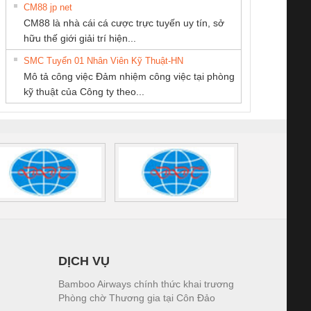
CM88 jp net
CÔNG TY TNHH
CÔNG TY TNHH
CÔNG TY TNHH
CM88 là nhà cái cá cược trực tuyến uy tín, sở
THIẾT BỊ CÔNG
THƯƠNG MẠI
KINH DOANH
iám sát chuỗi
Bộ chỉnh lưu nguồn
Nẹp nhôm chống
Bộ c
hữu thế giới giải trí hiện...
NGHIỆP NIHON
DỊCH VỤ KỸ
DỊCH VỤ XNK
tấm pin
điện TRANSCLINIC
trơn Đà Nẵng
giám 
SETSUBI VIỆT
THUẬT ĐIỆN CƠ
PHƯƠNG NAM
SMC Tuyển 01 Nhân Viên Kỹ Thuật-HN
SCLINIC 16I+
BKE 1K5.4
Sola
NAM
GIA HƯNG PHÁT
Mô tả công việc Đảm nhiệm công việc tại phòng
 (2502520000)
(7791400879)2. Giá
TRAN
kỹ thuật của Công ty theo...
1K5.4
DỊCH VỤ
Bamboo Airways chính thức khai trương
Phòng chờ Thương gia tại Côn Đảo