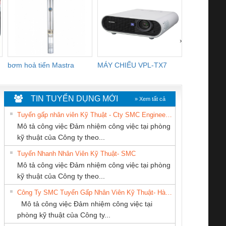
›
bơm hoả tiển Mastra
MÁY CHIẾU VPL-TX7
BOM DINH
WHITE
TIN TUYỂN DỤNG MỚI
» Xem tất cả
Tuyển gấp nhân viên Kỹ Thuật - Cty SMC Engineering
Mô tả công việc Đảm nhiệm công việc tại phòng
kỹ thuật của Công ty theo...
Tuyển Nhanh Nhân Viên Kỹ Thuật- SMC
CÔNG TY CP TỰ
Cty TNHH TM QC
CÔNG TY TNHH
 Le An Toàn
Bộ giám sát chuỗi
Bộ giám sát dòng
Bộ ng
Mô tả công việc Đảm nhiệm công việc tại phòng
ĐỘNG TIẾN
Ba Miền
THƯƠNG MẠI
enix Contact
tấm pin
điện chuỗi
ray W
kỹ thuật của Công ty theo...
HƯNG
THIÊN ÂN VIỆT
6960 – PSR-
TRANSCLINIC 16I+
TRANSCLINIC 16I+
BAS 
Công Ty SMC Tuyển Gấp Nhân Viên Kỹ Thuật- Hà Nội
NAM
SCP-
1K5 L (2433950000)
(2008130000)
(28
Mô tả công việc Đảm nhiệm công việc tại
/FSP/2X1/1X2
phòng kỹ thuật của Công ty...