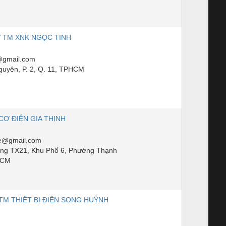
V TM XNK NGỌC TINH
gmail.com
uyên, P. 2, Q. 11, TPHCM
CƠ ĐIỆN GIA THỊNH
e@gmail.com
ng TX21, Khu Phố 6, Phường Thạnh
HCM
TM THIẾT BỊ ĐIỆN SONG HUỲNH
m