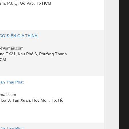
ệm, P3, Q. Gò Vấp, Tp HCM
CƠ ĐIỆN GIA THỊNH
e@gmail.com
ng TX21, Khu Phố 6, Phường Thạnh
HCM
àn Thái Phát
mail.com
Hòa 3, Tân Xuân, Hóc Mon, Tp. Hồ
àn Thái Phát