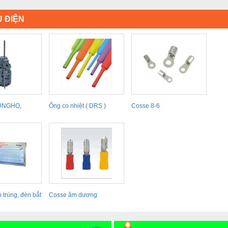
 ĐIỆN
SUNGHO,
Ống co nhiệt ( DRS )
Cosse 8-6
REA)
 trùng, đèn bắt
Cosse âm dương