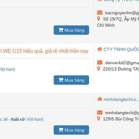
bacnguyenhn@g
Số 19/7Q, Ấp Mỹ 
Chí Minh
Mua hàng
CTY TNHH QUỐC
ời WE-U15 hiệu quả, giá rẻ nhất hiện nay
denverkd2@gmai
220/13 Đường TA3
Việt Nam]
Mua hàng
minhdangtechco.,
minhdangtech@g
129/5 Bùi Công T
.,ltd
-
Xuất xứ
:
Việt Nam]
Mua hàng