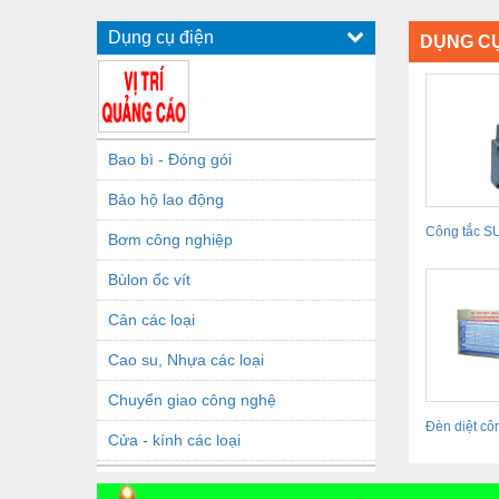
Dụng cụ điện
DỤNG CỤ
Bao bì - Đóng gói
Bảo hộ lao động
Công tắc 
Bơm công nghiệp
KOINO (KO
Bùlon ốc vít
Cân các loại
Cao su, Nhựa các loại
Chuyển giao công nghệ
Đèn diệt côn
Cửa - kính các loại
ruồi...
Dầu khí - Thiết bị