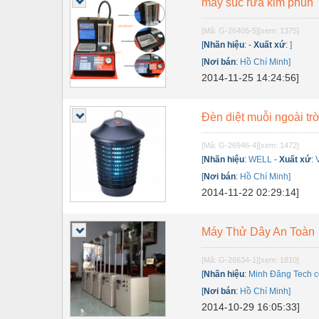
máy súc rữa kim phun
Thiết bị điện
Thiết bị giáo dục
[Mã: G-26405-5]
[xem: 1375]
[
Nhãn hiệu
:
-
Xuất xứ
:
]
Thiết bị khác
[
Nơi bán
:
Hồ Chí Minh]
2014-11-25 14:24:56]
Thiết bị làm sạch
Thiết bị sơn - Sơn
Đèn diệt muỗi ngoài tr
Thiết bị nhà bếp
[Mã: G-26946-4]
[xem: 1472]
Thiết bị nhiệt
[
Nhãn hiệu
:
WELL
-
Xuất xứ
:
[
Nơi bán
:
Hồ Chí Minh]
Thiêt bị PCCC
2014-11-22 02:29:14]
Thiết bị truyền động
Máy Thử Dây An Toàn
Thiết bị văn phòng
Thiết bị viễn thông
[Mã: G-26634-1]
[xem: 1810]
[
Nhãn hiệu
:
Minh Đăng Tech co
Thủy lực-Thiết bị
[
Nơi bán
:
Hồ Chí Minh]
2014-10-29 16:05:33]
Thủy sản - Trang thiết bị