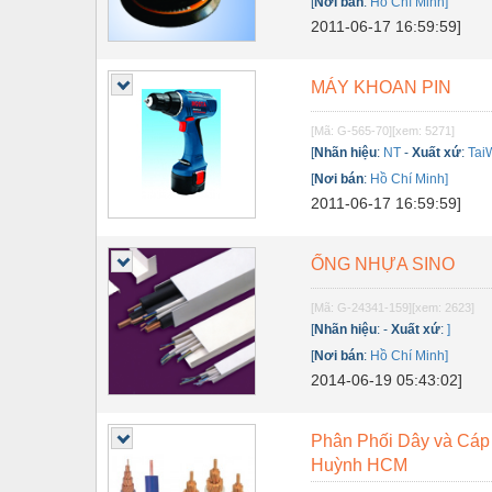
Dụng cụ đo
[
Nơi bán
:
Hồ Chí Minh]
2011-06-17 16:59:59]
Gỗ - Trang thiết bị
Hàn cắt - Thiết bị
MÁY KHOAN PIN
Hóa chất-Trang thiết bị
[Mã: G-565-70]
[xem: 5271]
[
Nhãn hiệu
:
NT
-
Xuất xứ
:
Tai
Kệ công nghiệp
[
Nơi bán
:
Hồ Chí Minh]
Khí nén - Thiết bị
2011-06-17 16:59:59]
Khuôn mẫu - Phụ tùng
ỐNG NHỰA SINO
Lọc công nghiệp
[Mã: G-24341-159]
[xem: 2623]
Máy công cụ - Phụ tùng
[
Nhãn hiệu
:
-
Xuất xứ
:
]
[
Nơi bán
:
Hồ Chí Minh]
Mỏ - Trang thiết bị
2014-06-19 05:43:02]
Mô tơ - Hộp số
Môi trường - Thiết bị
Phân Phối Dây và Cáp đ
Huỳnh HCM
Nâng hạ - Trang thiết bị