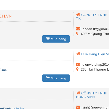
CÔNG TY TNHH 
ECH.VN
TK
phden.tk@gmail
49/6M Quang Tru
Mua hàng
Cửa Hàng Điện V
dienvietphap20
265 Hải Thượng L
t xứ
:
]
Mua hàng
CÔNG TY TNHH 
HÙNG VINH
vinh@nguyenhun
Xuất xứ
:
Châu âu]