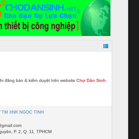
hi đăng bán & kiểm duyệt trên website
Chợ Dân Sinh
.
V TM XNK NGỌC TINH
gmail.com
uyên, P. 2, Q. 11, TPHCM