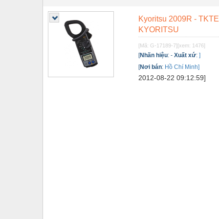
Tự động hoá
Kyoritsu 2009R - T
KYORITSU
Van - Co các loại
[Mã: G-17189-7]
[xem: 1476]
Vật liệu mài mòn
[
Nhãn hiệu
:
-
Xuất xứ
:
]
Vật liệu xây dựng
[
Nơi bán
:
Hồ Chí Minh]
2012-08-22 09:12:59]
Vòng bi - Bạc đạn
Xe hơi - Phụ tùng
Xe máy - Phụ tùng
Xe tải - phụ tùng
Y khoa - Trang thiết bị