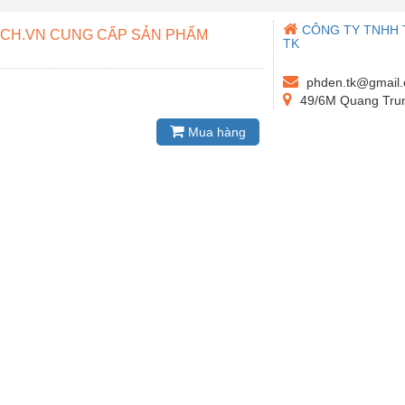
CÔNG TY TNHH 
KTECH.VN CUNG CẤP SẢN PHẨM
TK
phden.tk@gmail
49/6M Quang Tru
Mua hàng