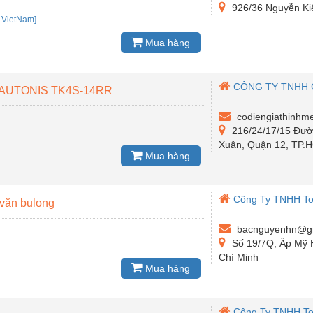
926/36 Nguyễn Ki
:
VietNam]
Mua hàng
CÔNG TY TNHH 
độ AUTONIS TK4S-14RR
codiengiathinhm
216/24/17/15 Đườ
Xuân, Quận 12, TP.
Mua hàng
Công Ty TNHH To
 vặn bulong
bacnguyenhn@g
Số 19/7Q, Ấp Mỹ 
Chí Minh
Mua hàng
Công Ty TNHH To