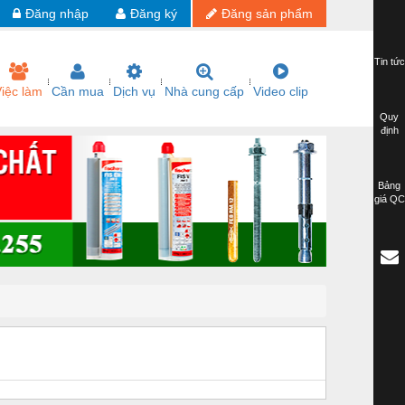
Đăng nhập
Đăng ký
Đăng sản phẩm
Tin tức
iệc làm
Cần mua
Dịch vụ
Nhà cung cấp
Video clip
Quy
định
Bảng
giá QC