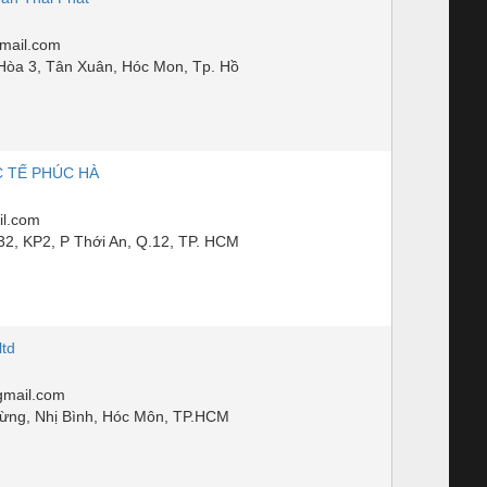
mail.com
Hòa 3, Tân Xuân, Hóc Mon, Tp. Hồ
 TẾ PHÚC HÀ
l.com
2, KP2, P Thới An, Q.12, TP. HCM
ltd
mail.com
rừng, Nhị Bình, Hóc Môn, TP.HCM