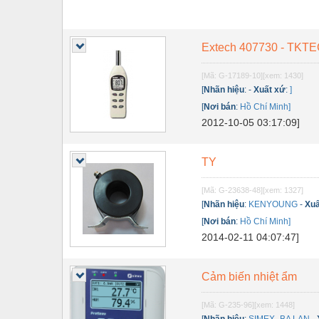
Extech 407730 - TKT
[Mã: G-17189-10]
[xem: 1430]
[
Nhãn hiệu
:
-
Xuất xứ
:
]
[
Nơi bán
:
Hồ Chí Minh]
2012-10-05 03:17:09]
TY
[Mã: G-23638-48]
[xem: 1327]
[
Nhãn hiệu
:
KENYOUNG
-
Xuấ
[
Nơi bán
:
Hồ Chí Minh]
2014-02-11 04:07:47]
Cảm biến nhiệt ẩm
[Mã: G-235-96]
[xem: 1448]
[
Nhãn hiệu
:
SIMEX- BA LAN
-