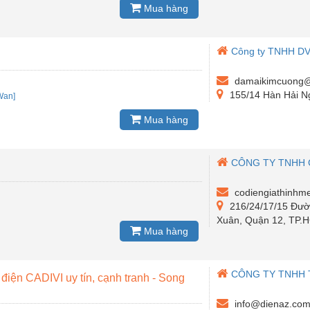
Mua hàng
Công ty TNHH D
damaikimcuong@
155/14 Hàn Hải Ng
Wan]
Mua hàng
CÔNG TY TNHH 
codiengiathinhm
216/24/17/15 Đườ
Xuân, Quận 12, TP.
Mua hàng
CÔNG TY TNHH 
iện CADIVI uy tín, cạnh tranh - Song
info@dienaz.co