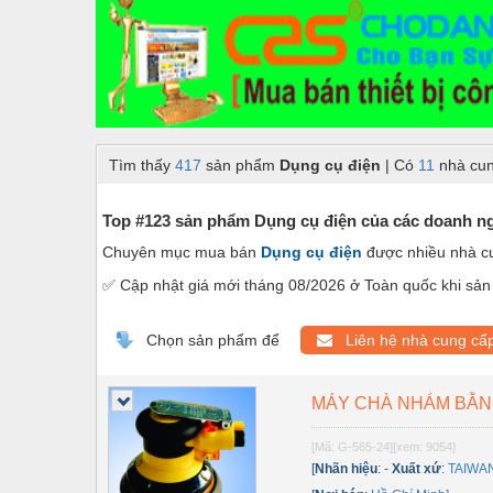
Dây chuyền sản xuất
Dệt may - Thiết bị
Dầu mỡ công nghiệp
Dịch vụ - Thi công
Tìm thấy
417
sản phẩm
Dụng cụ điện
| Có
11
nhà cun
Điện công nghiệp
Điện gia dụng
Top #123 sản phẩm Dụng cụ điện của các doanh ngh
Chuyên mục mua bán
Dụng cụ điện
được nhiều nhà c
Điện Lạnh
✅ Cập nhật giá mới tháng 08/2026 ở Toàn quốc khi sản 
Đóng tàu Thiết bị
Đúc chính xác Thiết bị
Chọn sản phẩm để
Liên hệ nhà cung cấ
Dụng cụ cầm tay
MÁY CHÀ NHÁM BẰN
Dụng cụ cắt gọt
[Mã: G-565-24]
[xem: 9054]
Dụng cụ điện
[
Nhãn hiệu
:
-
Xuất xứ
:
TAIWA