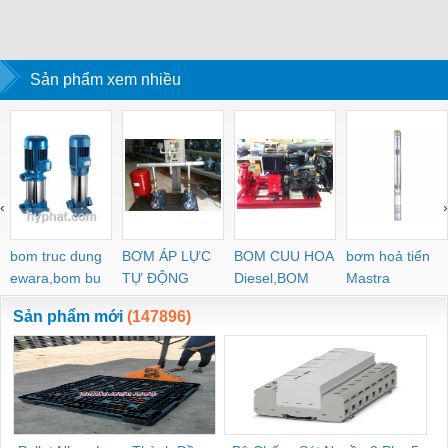
Sản phẩm xem nhiều
‹
›
bom truc dung
BƠM ÁP LỰC
BOM CUU HOA
bơm hoả tiển
ewara,bom bu
TỰ ĐỘNG
Diesel,BOM
Mastra
ewara
CHUA CHAY
Sản phẩm mới
(147896)