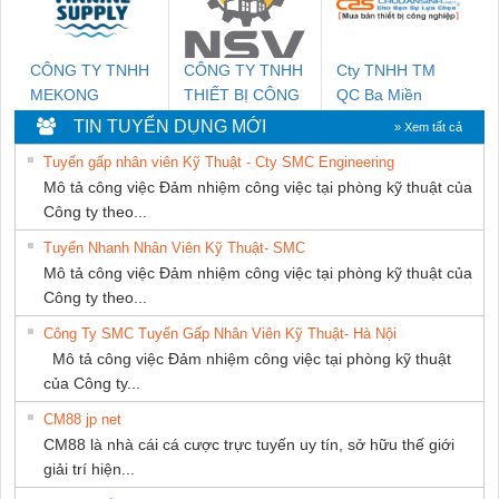
CÔNG TY TNHH
CÔNG TY TNHH
Cty TNHH TM
MEKONG
THIẾT BỊ CÔNG
QC Ba Miền
MARINE SUPPLY
NGHIỆP NIHON
TIN TUYỂN DỤNG MỚI
» Xem tất cả
SETSUBI VIỆT
Tuyển gấp nhân viên Kỹ Thuật - Cty SMC Engineering
NAM
Mô tả công việc Đảm nhiệm công việc tại phòng kỹ thuật của
Công ty theo...
Tuyển Nhanh Nhân Viên Kỹ Thuật- SMC
Mô tả công việc Đảm nhiệm công việc tại phòng kỹ thuật của
Công ty theo...
Công Ty SMC Tuyển Gấp Nhân Viên Kỹ Thuật- Hà Nội
Mô tả công việc Đảm nhiệm công việc tại phòng kỹ thuật
của Công ty...
CM88 jp net
CM88 là nhà cái cá cược trực tuyến uy tín, sở hữu thế giới
giải trí hiện...