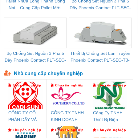
Pallet Nhựa Long Thành Đồng
Bộ Chống Sét Nguồn 3 Pha 5
Nai – Cung Cấp Pallet Mới,
Dây Phoenix Contact FLT-SEC-
C
Pallet Cũ Giá Tốt
P-T1-3S-264/50-FM - 2909589
Bộ Chống Sét Nguồn 3 Pha 5
Thiết Bị Chống Sét Lan Truyền
B
Dây Phoenix Contact FLT-SEC-
Phoenix Contact PLT-SEC-T3-
P-T1-3S-440/35-FM - 2908264
230-FM-PT - 2907928
Nhà cung cấp chuyên nghiệp
CÔNG TY CỔ
CÔNG TY TNHH
Công Ty TNHH
PHẦN DÂY VÀ
KINH DOANH
Thiết Bị Điện
CÁP ĐIỆN
DỊCH VỤ XNK
Nam Quốc Thịnh
THƯỢNG ĐÌNH
PHƯƠNG NAM