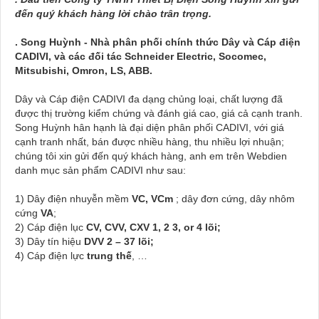
đến quý khách hàng lời chào trân trọng.
. Song Huỳnh - Nhà phân phối chính thức Dây và Cáp điện
CADIVI, và các đối tác Schneider Electric, Socomec,
Mitsubishi, Omron, LS, ABB.
Dây và Cáp điện CADIVI đa dạng chủng loại, chất lượng đã
được thị trường kiểm chứng và đánh giá cao, giá cả cạnh tranh.
Song Huỳnh hân hạnh là đại diện phân phối CADIVI, với giá
cạnh tranh nhất, bán được nhiều hàng, thu nhiều lợi nhuận;
chúng tôi xin gửi đến quý khách hàng, anh em trên Webdien
danh mục sản phẩm CADIVI như sau:
1) Dây điện nhuyễn mềm
VC, VCm
; dây đơn cứng, dây nhôm
cứng
VA
;
2) Cáp điện lục
CV, CVV, CXV 1, 2 3, or 4 lõi;
3) Dây tín hiệu
DVV 2 – 37 lõi;
4) Cáp điện lực
trung thế
, …