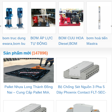
‹
›
bom truc dung
BƠM ÁP LỰC
BOM CUU HOA
bơm hoả tiển
ewara,bom bu
TỰ ĐỘNG
Diesel,BOM
Mastra
ewara
CHUA CHAY
Sản phẩm mới
(147896)
Pallet Nhựa Long Thành Đồng
Bộ Chống Sét Nguồn 3 Pha 5
Nai – Cung Cấp Pallet Mới,
Dây Phoenix Contact FLT-SEC-
C
Pallet Cũ Giá Tốt
P-T1-3S-264/50-FM - 2909589