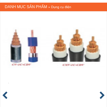
DANH MỤC SẢN PHẨM
»
Dụng cụ điện