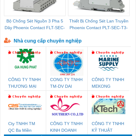
Bộ Chống Sét Nguồn 3 Pha 5
Thiết Bị Chống Sét Lan Truyền
B
Dây Phoenix Contact FLT-SEC-
Phoenix Contact PLT-SEC-T3-
P-T1-3S-440/35-FM - 2908264
230-FM-PT - 2907928
Nhà cung cấp chuyên nghiệp
CÔNG TY TNHH
CONG TY TNHH
CÔNG TY TNHH
THƯƠNG MẠI
TM-DV DAI
MEKONG
DỊCH VỤ KỸ
DONG THANH
MARINE
THUẬT ĐIỆN CƠ
SUPPLY
GIA HƯNG PHÁT
Cty TNHH TM
CÔNG TY TNHH
CÔNG TY TNHH
QC Ba Miền
KINH DOANH
KỸ THUẬT