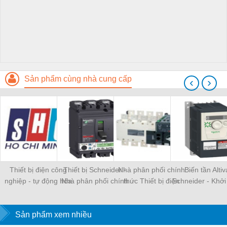
Sản phẩm cùng nhà cung cấp
‹
›
Thiết bị điện công
Thiết bị Schneider -
Nhà phân phối chính
Biến tần Altiv
nghiệp - tự động hóa
Nhà phân phối chính
thức Thiết bị điện
Schneider - Khở
công nghiệp Schneider,
thức Song Huỳnh
Schneider , Socomec
mềm Altistart -
Socomec, Omron,
Phân Phối Schn
Sản phẩm xem nhiều
Mitsubishi, LS
Electric