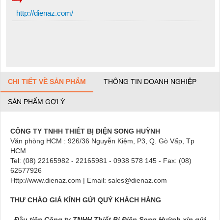
http://dienaz.com/
CHI TIẾT VỀ SẢN PHẨM
THÔNG TIN DOANH NGHIỆP
SẢN PHẨM GỢI Ý
CÔNG TY TNHH THIẾT BỊ ĐIỆN SONG HUỲNH
Văn phòng HCM : 926/36 Nguyễn Kiệm, P3, Q. Gò Vấp, Tp
HCM
Tel: (08) 22165982 - 22165981 - 0938 578 145 - Fax: (08)
62577926
Http://www.dienaz.com | Email: sales@dienaz.com
THƯ CHÀO GIÁ KÍNH GỬI QUÝ KHÁCH HÀNG
. Đầu tiên Công ty TNHH Thiết Bị Điện Song Huỳnh xin gửi