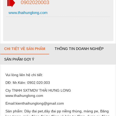
0902020003
www.thaihunglong.com
CHI TIẾT VỀ SẢN PHẨM
THÔNG TIN DOANH NGHIỆP
SẢN PHẨM GỢI Ý
Vui lòng liên hệ chi tiết:
DĐ: Mr.Kiên: 0902.020.003
Cty TNHH SXTMDV THÁI HƯNG LONG
www.thaihunglong.com
Email:kienthaihunglong@gmail.com
Sản phẩm: Dây đai pet,dây đai pp niềng thùng, màng pe, Băng