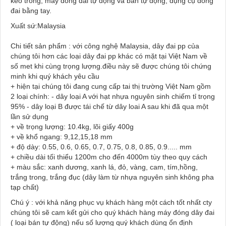
keo trong, máy đóng đai tự động và bán tự động, dụng cụ đóng
đai bằng tay.
Xuất sứ:Malaysia
Chi tiết sản phẩm : với công nghệ Malaysia, dây đai pp của
chúng tôi hơn các loại dây đai pp khác có mặt tại Việt Nam về
số met khi cùng trọng lượng.điều này sẽ được chúng tôi chứng
minh khi quý khách yêu cầu
+ hiện tại chúng tôi đang cung cấp tai thị trường Việt Nam gồm
2 loại chính: - dây loại A với hạt nhựa nguyên sinh chiếm tỉ trọng
95% - dây loại B được tái chế từ dây loai A sau khi đã qua một
lần sử dụng
+ về trọng lượng: 10.4kg, lõi giấy 400g
+ về khổ ngang: 9,12,15,18 mm
+ độ dày: 0.55, 0.6, 0.65, 0.7, 0.75, 0.8, 0.85, 0.9..... mm
+ chiều dài tối thiểu 1200m cho đến 4000m tùy theo quy cách
+ màu sắc: xanh dương, xanh lá, đỏ, vàng, cam, tím,hồng,
trắng trong, trắng đục (dây làm từ nhựa nguyên sinh không pha
tạp chất)
Chú ý : với khả năng phục vụ khách hàng một cách tốt nhất cty
chúng tôi sẽ cam kết gửi cho quý khách hàng máy đóng dây đai
( loại bán tự động) nếu số lượng quý khách dùng ổn định