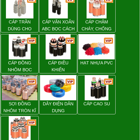
CÁP TRẦN
CÁP VẶN XOẮN
CÁP CHẬM
DÙNG CHO
ABC BỌC CÁCH
CHÁY, CHỐNG
ĐƯỜNG DÂY
ĐIỆN XLPE
CHÁY
TẢI ĐIỆN TRÊN
KHÔNG
CÁP ĐỒNG
CÁP ĐIỀU
HẠT NHỰA PVC
NHÔM BỌC
KHIỂN
SỢI ĐỒNG
DÂY ĐIỆN DÂN
CÁP CAO SU
NHÔM TRÒN KĨ
DỤNG
THUẬT ĐIỆN