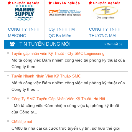
THUẬT ĐIỆN CƠ
GIA HƯNG
PHÁT
CÔNG TY TNHH
Cty TNHH TM
CÔNG TY TNHH
MEKONG
QC Ba Miền
THƯƠNG MẠI
MARINE SUPPLY
THIÊN ÂN VIỆT
TIN TUYỂN DỤNG MỚI
» Xem tất cả
NAM
Tuyển gấp nhân viên Kỹ Thuật - Cty SMC Engineering
Mô tả công việc Đảm nhiệm công việc tại phòng kỹ thuật của
Công ty theo...
Tuyển Nhanh Nhân Viên Kỹ Thuật- SMC
Mô tả công việc Đảm nhiệm công việc tại phòng kỹ thuật của
Công ty theo...
Công Ty SMC Tuyển Gấp Nhân Viên Kỹ Thuật- Hà Nội
Mô tả công việc Đảm nhiệm công việc tại phòng kỹ thuật
của Công ty...
CM88 jp net
CM88 là nhà cái cá cược trực tuyến uy tín, sở hữu thế giới