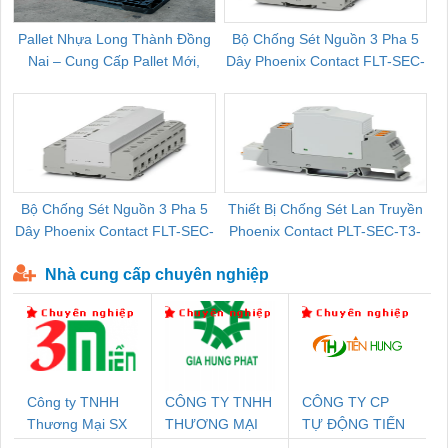
Pallet Nhựa Long Thành Đồng
Bộ Chống Sét Nguồn 3 Pha 5
Nai – Cung Cấp Pallet Mới,
Dây Phoenix Contact FLT-SEC-
C
Pallet Cũ Giá Tốt
P-T1-3S-264/50-FM - 2909589
Bộ Chống Sét Nguồn 3 Pha 5
Thiết Bị Chống Sét Lan Truyền
B
Dây Phoenix Contact FLT-SEC-
Phoenix Contact PLT-SEC-T3-
P-T1-3S-440/35-FM - 2908264
230-FM-PT - 2907928
Nhà cung cấp chuyên nghiệp
Công ty TNHH
CÔNG TY TNHH
CÔNG TY CP
Thương Mại SX
THƯƠNG MẠI
TỰ ĐỘNG TIẾN
Ba Miền
DỊCH VỤ KỸ
HƯNG