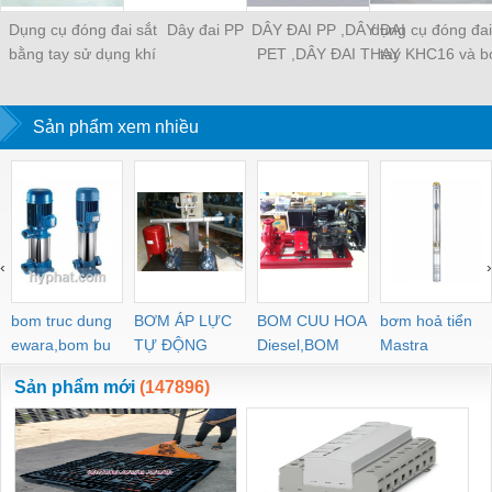
Dụng cụ đóng đai sắt
Dây đai PP
DÂY ĐAI PP ,DÂY ĐAI
dụng cụ đóng đa
bằng tay sử dụng khí
PET ,DÂY ĐAI THAY
tay KHC16 và b
nén
CHO DÂY ĐAI SẮT,
HẠT NHỰA
Sản phẩm xem nhiều
‹
›
bom truc dung
BƠM ÁP LỰC
BOM CUU HOA
bơm hoả tiển
ewara,bom bu
TỰ ĐỘNG
Diesel,BOM
Mastra
ewara
CHUA CHAY
Sản phẩm mới
(147896)