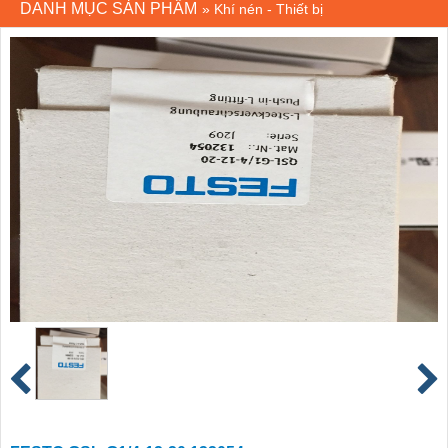
DANH MỤC SẢN PHẨM
»
Khí nén - Thiết bị