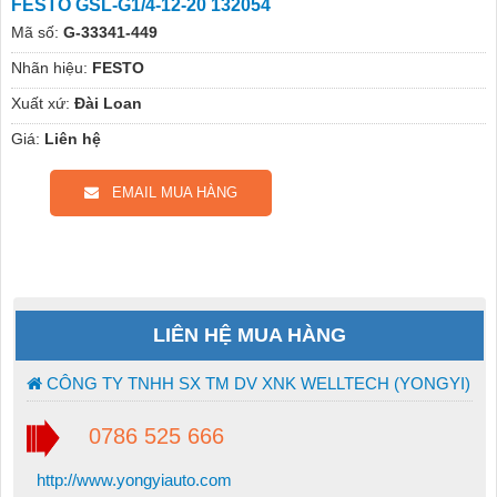
FESTO GSL-G1/4-12-20 132054
Mã số:
G-33341-449
Nhãn hiệu:
FESTO
Xuất xứ:
Đài Loan
Giá:
Liên hệ
EMAIL MUA HÀNG
LIÊN HỆ MUA HÀNG
CÔNG TY TNHH SX TM DV XNK WELLTECH (YONGYI)
0786 525 666
http://www.yongyiauto.com