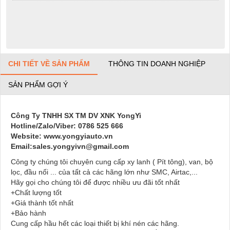
CHI TIẾT VỀ SẢN PHẨM
THÔNG TIN DOANH NGHIỆP
SẢN PHẨM GỢI Ý
Công Ty TNHH SX TM DV XNK YongYi
Hotline/Zalo/Viber: 0786 525 666
Website: www.yongyiauto.vn
Email:sales.yongyivn@gmail.com
Công ty chúng tôi chuyên cung cấp xy lanh ( Pít tông), van, bộ
lọc, đầu nối ... của tất cả các hãng lớn như SMC, Airtac,...
Hãy gọi cho chúng tôi để được nhiều ưu đãi tốt nhất
+Chất lượng tốt
+Giá thành tốt nhất
+Bảo hành
Cung cấp hầu hết các loại thiết bị khí nén các hãng.