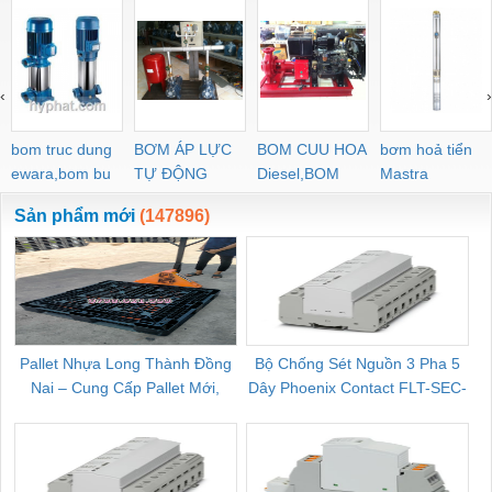
‹
›
bom truc dung
BƠM ÁP LỰC
BOM CUU HOA
bơm hoả tiển
ewara,bom bu
TỰ ĐỘNG
Diesel,BOM
Mastra
ewara
CHUA CHAY
Sản phẩm mới
(147896)
Pallet Nhựa Long Thành Đồng
Bộ Chống Sét Nguồn 3 Pha 5
Nai – Cung Cấp Pallet Mới,
Dây Phoenix Contact FLT-SEC-
C
Pallet Cũ Giá Tốt
P-T1-3S-264/50-FM - 2909589