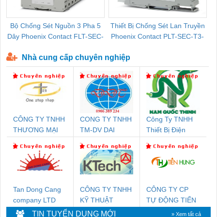
Bộ Chống Sét Nguồn 3 Pha 5
Thiết Bị Chống Sét Lan Truyền
B
Dây Phoenix Contact FLT-SEC-
Phoenix Contact PLT-SEC-T3-
P-T1-3S-440/35-FM - 2908264
230-FM-PT - 2907928
Nhà cung cấp chuyên nghiệp
CÔNG TY TNHH
CONG TY TNHH
Công Ty TNHH
THƯƠNG MẠI
TM-DV DAI
Thiết Bị Điện
THIÊN ÂN VIỆT
DONG THANH
Nam Quốc Thịnh
NAM
Tan Dong Cang
CÔNG TY TNHH
CÔNG TY CP
company LTD
KỸ THUẬT
TỰ ĐỘNG TIẾN
KTECH VIỆT
HƯNG
TIN TUYỂN DỤNG MỚI
» Xem tất cả