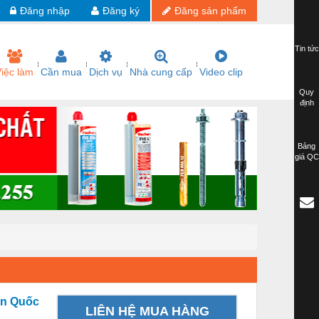
Đăng nhập
Đăng ký
Đăng sản phẩm
Tin tức
iệc làm
Cần mua
Dịch vụ
Nhà cung cấp
Video clip
Quy
định
Bảng
giá QC
àn Quốc
LIÊN HỆ MUA HÀNG