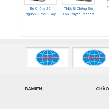
T
c
Bộ Chống Sét
Thiết Bị Chống Sét
Bộ L
Nguồn 3 Pha 5 Dây
Lan Truyền Phoenix
Công
Phoenix Contact
Contact PLT-SEC-
Phoe
FLT-SEC-P-T1-3S-
T3-230-FM-PT -
QU
440/35-FM -
2907928
UPS/23
2908264
-
BAMIEN
CHÀO