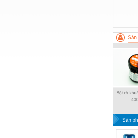
Thiết bị làm sạch
Thiết bị sơn - Sơn
Thiết bị nhà bếp
Thiết bị nhiệt
Sản 
Thiêt bị PCCC
Thiết bị truyền động
Thiết bị văn phòng
Thiết bị viễn thông
Thủy lực-Thiết bị
Bột rà kh
40
Thủy sản - Trang thiết bị
Tự động hoá
Sản ph
Van - Co các loại
Vật liệu mài mòn