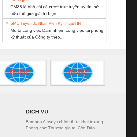
CÔNG TY CP TỰ
Công Ty TNHH
CÔNG TY TNHH
CM88 là nhà cái cá cược trực tuyến uy tín, sở
ĐỘNG TIẾN
Thiết Bị Điện Nam
THƯƠNG MẠI
iám sát chuỗi
Bộ chỉnh lưu nguồn
Nẹp nhôm chống
Bộ c
hữu thế giới giải trí hiện...
HƯNG
Quốc Thịnh
THIÊN ÂN VIỆT
tấm pin
điện TRANSCLINIC
trơn Đà Nẵng
giám 
NAM
SMC Tuyển 01 Nhân Viên Kỹ Thuật-HN
SCLINIC 16I+
BKE 1K5.4
Sola
Mô tả công việc Đảm nhiệm công việc tại phòng
 (2502520000)
(7791400879)2. Giá
TRAN
kỹ thuật của Công ty theo...
1K5.4
DỊCH VỤ
Bamboo Airways chính thức khai trương
Phòng chờ Thương gia tại Côn Đảo