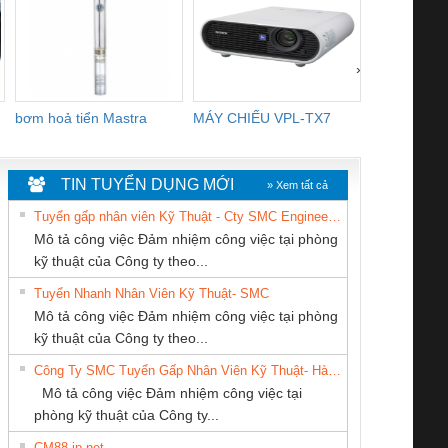
›
bơm hoả tiển Mastra
MÁY CHIẾU VPL-TX7
BOM DINH
WHITE
TIN TUYỂN DỤNG MỚI
» Xem tất cả
Tuyển gấp nhân viên Kỹ Thuật - Cty SMC Engineering
Mô tả công việc Đảm nhiệm công việc tại phòng
kỹ thuật của Công ty theo...
Tuyển Nhanh Nhân Viên Kỹ Thuật- SMC
CONG TY TNHH
Công ty TNHH
CÔNG TY TNHH
 Le An Toàn
Bộ giám sát chuỗi
Bộ giám sát dòng
Bộ ng
Mô tả công việc Đảm nhiệm công việc tại phòng
TM-DV DAI DONG
Thương Mại SX
THIẾT BỊ CÔNG
enix Contact
tấm pin
điện chuỗi
ray W
kỹ thuật của Công ty theo...
THANH
Ba Miền
NGHIỆP NIHON
6960 – PSR-
TRANSCLINIC 16I+
TRANSCLINIC 16I+
BAS 
Công Ty SMC Tuyển Gấp Nhân Viên Kỹ Thuật- Hà Nội
SETSUBI VIỆT
SCP-
1K5 L (2433950000)
(2008130000)
(28
Mô tả công việc Đảm nhiệm công việc tại
NAM
/FSP/2X1/1X2
phòng kỹ thuật của Công ty...
CM88 jp net