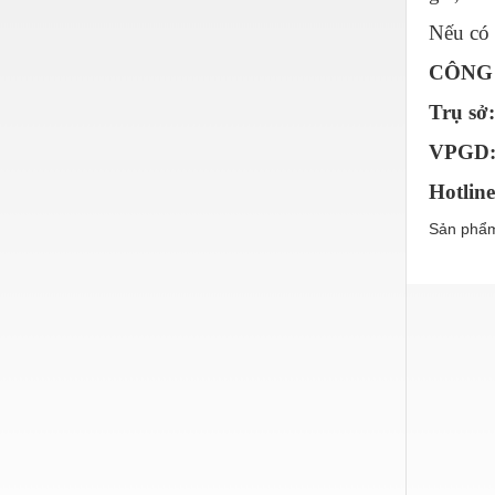
Nước-Vật tư thiết bị
Nếu có
Phốt cơ khí
CÔNG 
Sắt, thép, inox các loại
Trụ sở
Thí nghiệm-Trang thiết bị
VPGD: 
Thiết bị chiếu sáng
Hotline
Thiết bị chống sét
Sản phẩm
Thiết bị an ninh
Thiết bị công nghiệp
Thiết bị công trình
Thiết bị điện
Thiết bị giáo dục
Thiết bị khác