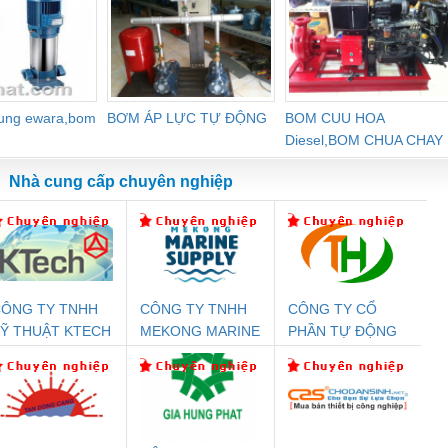
dung ewara,bom
BƠM ÁP LỰC TỰ ĐỘNG
BOM CUU HOA
Diesel,BOM CHUA CHAY
Nhà cung cấp chuyên nghiệp
ÔNG TY TNHH
CÔNG TY TNHH
CÔNG TY CỔ
Đệm An Toàn
Rơ Le An Toàn
Bộ Lặp Tín Hiệu
Rơ
Ỹ THUẬT KTECH
MEKONG MARINE
PHẦN TỰ ĐỘNG
nix Contact
Phoenix Contact
PROFIBUS Phoenix
Pho
IỆT NAM
SUPPLY
TIẾN HƯNG
PC20-1NO-
PSR-SCP-
Contact PSI-REP-
298
24DC-SP -
24UC/ESL4/3X1/1X2/B
PROFIBUS/12MB -
700578
- 2981059
2708863
24DC