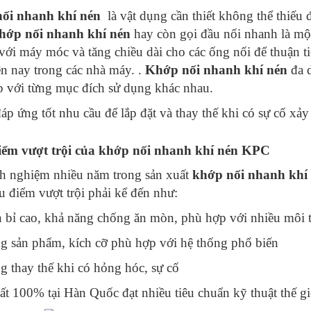
ối nhanh khí nén
là vật dụng cần thiết không thể thiế
hớp nối nhanh khí nén
hay còn gọi đầu nối nhanh là mộ
ị với máy móc và tăng chiều dài cho các ống nối để thuận 
ện nay trong các nhà máy. .
Khớp nối nhanh khí nén
đa 
 với từng mục đích sử dụng khác nhau.
đáp ứng tốt nhu cầu để lắp đặt và thay thế khi có sự cố xảy 
iểm vượt trội của khớp nối nhanh khí nén KPC
h nghiệm nhiều năm trong sản xuất
khớp nối nhanh khí
u điểm vượt trội phải kể đến như:
 bỉ cao, khả năng chống ăn mòn, phù hợp với nhiều môi 
g sản phẩm, kích cỡ phù hợp với hệ thống phổ biến
g thay thế khi có hỏng hóc, sự cố
ất 100% tại Hàn Quốc đạt nhiều tiêu chuẩn kỹ thuật thế gi