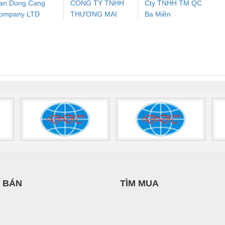
an Dong Cang
CÔNG TY TNHH
Cty TNHH TM QC
ompany LTD
THƯƠNG MẠI
Ba Miền
ưu Điện AC
Mô-đun Ắc Quy UPS
Rơ Le An Toàn
Bộ g
DỊCH VỤ KỸ
 Suất Cao
Phoenix Contact
Phoenix Contact
THUẬT ĐIỆN CƠ
nix Contact
QUINT-HP-
2981059 – PSR-
TRAN
GIA HƯNG PHÁT
INT-HP-
BAT/PB/48DC/7.0AH/PT
SCP-
1K5 H
0AC/2.5KVA/PT
- 1133819
24UC/ESL4/3X1/1X2/B
 1136815
 BÁN
TÌM MUA