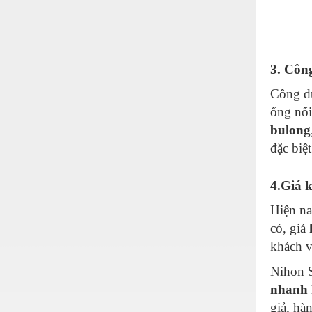
Hóa chất-Trang thiết bị
Kệ công nghiệp
Khí nén - Thiết bị
3. Côn
Khuôn mẫu - Phụ tùng
Công d
Lọc công nghiệp
ống nối
bulong
Máy công cụ - Phụ tùng
đặc biệ
Mỏ - Trang thiết bị
Mô tơ - Hộp số
4.Giá 
Môi trường - Thiết bị
Hiện na
có, giá
Nâng hạ - Trang thiết bị
khách v
Nội - Ngoại thất - văn phòng
Nihon S
Nồi hơi - Trang thiết bị
nhanh 
Nông nghiệp - Thiết bị
giả, hà