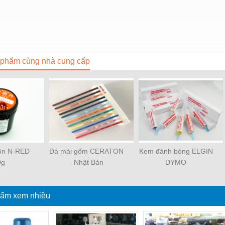
phẩm cùng nhà cung cấp
uôn N-RED
Đá mài gốm CERATON
Kem đánh bóng ELGIN
0g
- Nhật Bản
DYMO
ẩm xem nhiều