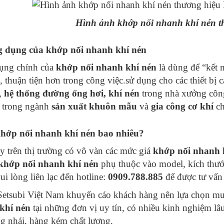
Hình ảnh khớp nối nhanh khí nén 
g dụng của khớp nối nhanh khí nén
ụng chính của
khớp nối nhanh khí nén
là dùng để “kết 
, thuận tiện hơn trong công việc.sử dụng cho các thiết bị 
,
hệ thống đường ống hơi, khí nén
trong nhà xưởng công
t trong ngành
sản xuất khuôn mẫu
và
gia công cơ khí
ch
khớp nối nhanh khí nén bao nhiêu?
y trên thị trường có vô vàn các mức giá
khớp nối nhanh 
khớp nối nhanh khí nén
phụ thuộc vào model, kích thướ
ui lòng liên lạc đến hotline:
0909.788.885
để được tư vấn 
etsubi Việt Nam khuyến cáo khách hàng nên lựa chọn mua
khí nén
tại những đơn vị uy tín, có nhiều kinh nghiệm l
ng nhái, hàng kém chất lượng.