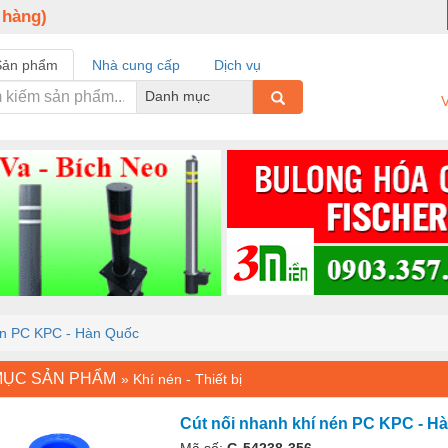
 hàng)
Sản phẩm
Nhà cung cấp
Dịch vụ
Danh mục
V
én PC KPC - Hàn Quốc
MỤC SẢN PHẨM
»
Khí nén - Thiết bị
Cút nối nhanh khí nén PC KPC - H
Mã số:
G-54238-356