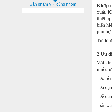
Sản phẩm VIP cùng nhóm
Khớp n
Dịch vụ - Thi công
xuất,
K
Điện công nghiệp
thiết b
Điện gia dụng
biến hi
phù hợp
Điện Lạnh
Từ đó 
Đóng tàu Thiết bị
Đúc chính xác Thiết bị
2.Ưu đ
Dụng cụ cầm tay
Với kin
Dụng cụ cắt gọt
nhiều ư
Dụng cụ điện
-Độ bền
Dụng cụ đo
-Đa dạn
Gỗ - Trang thiết bị
-Dễ dàn
Hàn cắt - Thiết bị
-Sản xu