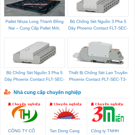
Pallet Nhựa Long Thành Đồng
Bộ Chống Sét Nguồn 3 Pha 5
Nai – Cung Cấp Pallet Mới,
Dây Phoenix Contact FLT-SEC-
C
Pallet Cũ Giá Tốt
P-T1-3S-264/50-FM - 2909589
Bộ Chống Sét Nguồn 3 Pha 5
Thiết Bị Chống Sét Lan Truyền
B
Dây Phoenix Contact FLT-SEC-
Phoenix Contact PLT-SEC-T3-
P-T1-3S-440/35-FM - 2908264
230-FM-PT - 2907928
Nhà cung cấp chuyên nghiệp
CÔNG TY CỔ
Tan Dong Cang
Công ty TNHH