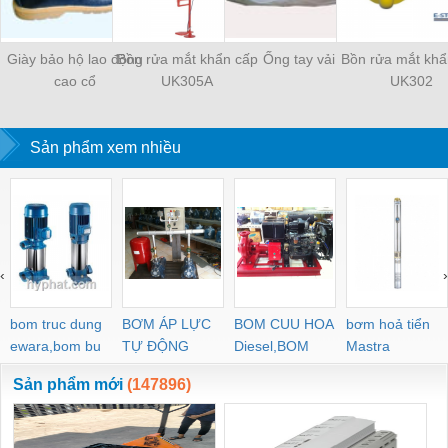
Giày bảo hộ lao động
Bồn rửa mắt khẩn cấp
Ống tay vải
Bồn rửa mắt khẩ
cao cổ
UK305A
UK302
Sản phẩm xem nhiều
‹
›
bom truc dung
BƠM ÁP LỰC
BOM CUU HOA
bơm hoả tiển
ewara,bom bu
TỰ ĐỘNG
Diesel,BOM
Mastra
ewara
CHUA CHAY
Sản phẩm mới
(147896)