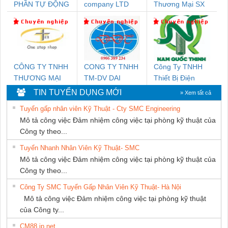
PHẦN TỰ ĐỘNG
company LTD
Thương Mại SX
TIẾN HƯNG
Ba Miền
CÔNG TY TNHH
CONG TY TNHH
Công Ty TNHH
THƯƠNG MẠI
TM-DV DAI
Thiết Bị Điện
THIÊN ÂN VIỆT
DONG THANH
Nam Quốc Thịnh
TIN TUYỂN DỤNG MỚI
» Xem tất cả
NAM
Tuyển gấp nhân viên Kỹ Thuật - Cty SMC Engineering
Mô tả công việc Đảm nhiệm công việc tại phòng kỹ thuật của
Công ty theo...
Tuyển Nhanh Nhân Viên Kỹ Thuật- SMC
Mô tả công việc Đảm nhiệm công việc tại phòng kỹ thuật của
Công ty theo...
Công Ty SMC Tuyển Gấp Nhân Viên Kỹ Thuật- Hà Nội
Mô tả công việc Đảm nhiệm công việc tại phòng kỹ thuật
của Công ty...
CM88 jp net