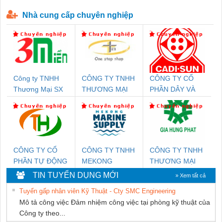
P-T1-3S-440/35-FM - 2908264
230-FM-PT - 2907928
Nhà cung cấp chuyên nghiệp
Công ty TNHH
CÔNG TY TNHH
CÔNG TY CỔ
Thương Mại SX
THƯƠNG MẠI
PHẦN DÂY VÀ
Ba Miền
THIÊN ÂN VIỆT
CÁP ĐIỆN
NAM
THƯỢNG ĐÌNH
CÔNG TY CỔ
CÔNG TY TNHH
CÔNG TY TNHH
PHẦN TỰ ĐỘNG
MEKONG
THƯƠNG MẠI
TIẾN HƯNG
MARINE
DỊCH VỤ KỸ
TIN TUYỂN DỤNG MỚI
» Xem tất cả
SUPPLY
THUẬT ĐIỆN CƠ
Tuyển gấp nhân viên Kỹ Thuật - Cty SMC Engineering
GIA HƯNG
Mô tả công việc Đảm nhiệm công việc tại phòng kỹ thuật của
PHÁT
Công ty theo...