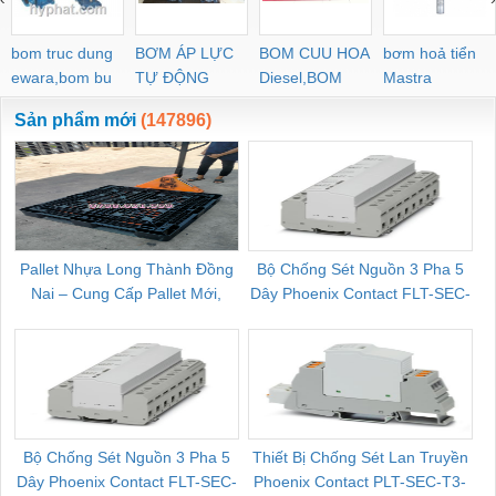
bom truc dung
BƠM ÁP LỰC
BOM CUU HOA
bơm hoả tiển
ewara,bom bu
TỰ ĐỘNG
Diesel,BOM
Mastra
ewara
CHUA CHAY
Sản phẩm mới
(147896)
Pallet Nhựa Long Thành Đồng
Bộ Chống Sét Nguồn 3 Pha 5
Nai – Cung Cấp Pallet Mới,
Dây Phoenix Contact FLT-SEC-
C
Pallet Cũ Giá Tốt
P-T1-3S-264/50-FM - 2909589
Bộ Chống Sét Nguồn 3 Pha 5
Thiết Bị Chống Sét Lan Truyền
B
Dây Phoenix Contact FLT-SEC-
Phoenix Contact PLT-SEC-T3-