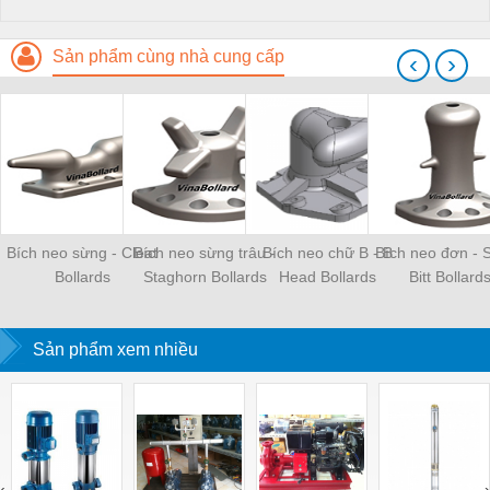
Sản phẩm cùng nhà cung cấp
‹
›
Bích neo sừng - Cleat
Bích neo sừng trâu -
Bích neo chữ B - B
Bích neo đơn - S
Bollards
Staghorn Bollards
Head Bollards
Bitt Bollard
Sản phẩm xem nhiều
‹
›