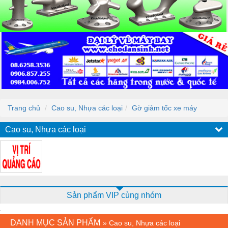
Trang chủ
Cao su, Nhựa các loại
Gờ giảm tốc xe máy
Cao su, Nhựa các loại
Sản phẩm VIP cùng nhóm
DANH MỤC SẢN PHẨM
»
Cao su, Nhựa các loại