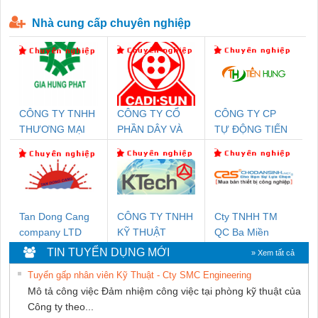
P-T1-3S-440/35-FM - 2908264
230-FM-PT - 2907928
Nhà cung cấp chuyên nghiệp
CÔNG TY TNHH
CÔNG TY CỔ
CÔNG TY CP
THƯƠNG MẠI
PHẦN DÂY VÀ
TỰ ĐỘNG TIẾN
DỊCH VỤ KỸ
CÁP ĐIỆN
HƯNG
THUẬT ĐIỆN CƠ
THƯỢNG ĐÌNH
GIA HƯNG PHÁT
Tan Dong Cang
CÔNG TY TNHH
Cty TNHH TM
company LTD
KỸ THUẬT
QC Ba Miền
KTECH VIỆT
TIN TUYỂN DỤNG MỚI
» Xem tất cả
NAM
Tuyển gấp nhân viên Kỹ Thuật - Cty SMC Engineering
Mô tả công việc Đảm nhiệm công việc tại phòng kỹ thuật của
Công ty theo...