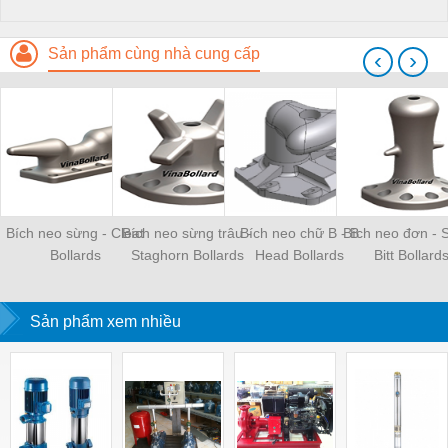
Sản phẩm cùng nhà cung cấp
‹
›
Bích neo sừng - Cleat
Bích neo sừng trâu -
Bích neo chữ B - B
Bích neo đơn - S
Bollards
Staghorn Bollards
Head Bollards
Bitt Bollard
Sản phẩm xem nhiều