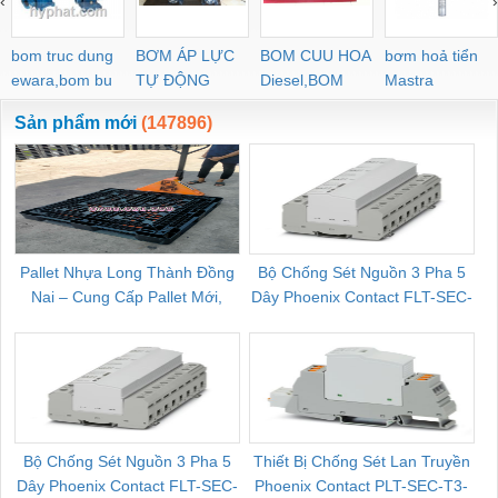
‹
›
bom truc dung
BƠM ÁP LỰC
BOM CUU HOA
bơm hoả tiển
ewara,bom bu
TỰ ĐỘNG
Diesel,BOM
Mastra
ewara
CHUA CHAY
Sản phẩm mới
(147896)
Pallet Nhựa Long Thành Đồng
Bộ Chống Sét Nguồn 3 Pha 5
Nai – Cung Cấp Pallet Mới,
Dây Phoenix Contact FLT-SEC-
C
Pallet Cũ Giá Tốt
P-T1-3S-264/50-FM - 2909589
Bộ Chống Sét Nguồn 3 Pha 5
Thiết Bị Chống Sét Lan Truyền
B
Dây Phoenix Contact FLT-SEC-
Phoenix Contact PLT-SEC-T3-