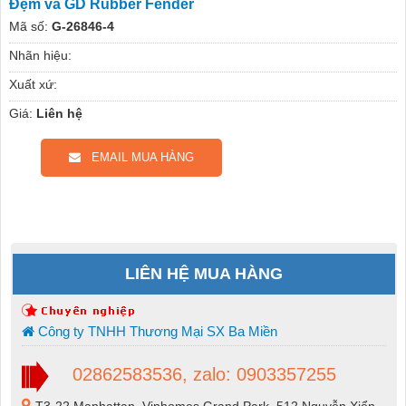
Đệm va GD Rubber Fender
Mã số:
G-26846-4
Nhãn hiệu:
Xuất xứ:
Giá:
Liên hệ
EMAIL MUA HÀNG
LIÊN HỆ MUA HÀNG
Công ty TNHH Thương Mại SX Ba Miền
02862583536, zalo: 0903357255
T3-22 Manhattan, Vinhomes Grand Park, 512 Nguyễn Xiển,