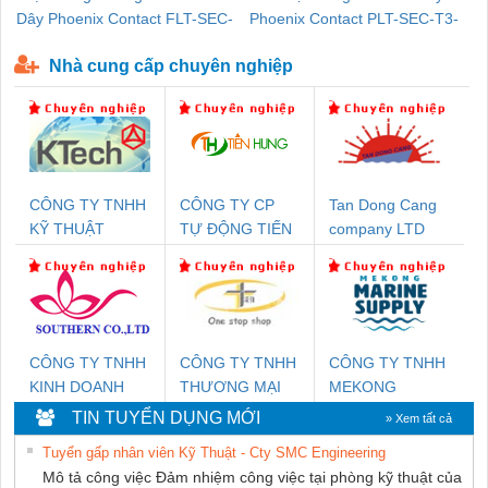
Dây Phoenix Contact FLT-SEC-
Phoenix Contact PLT-SEC-T3-
P-T1-3S-440/35-FM - 2908264
230-FM-PT - 2907928
Nhà cung cấp chuyên nghiệp
CÔNG TY TNHH
CÔNG TY CP
Tan Dong Cang
KỸ THUẬT
TỰ ĐỘNG TIẾN
company LTD
KTECH VIỆT
HƯNG
NAM
CÔNG TY TNHH
CÔNG TY TNHH
CÔNG TY TNHH
KINH DOANH
THƯƠNG MẠI
MEKONG
DỊCH VỤ XNK
THIÊN ÂN VIỆT
MARINE
TIN TUYỂN DỤNG MỚI
» Xem tất cả
PHƯƠNG NAM
NAM
SUPPLY
Tuyển gấp nhân viên Kỹ Thuật - Cty SMC Engineering
Mô tả công việc Đảm nhiệm công việc tại phòng kỹ thuật của