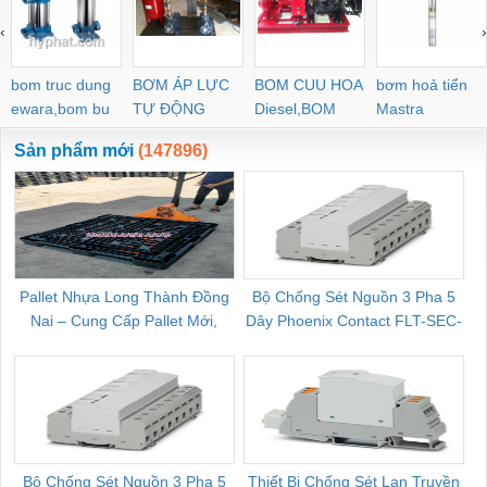
‹
›
bom truc dung
BƠM ÁP LỰC
BOM CUU HOA
bơm hoả tiển
ewara,bom bu
TỰ ĐỘNG
Diesel,BOM
Mastra
ewara
CHUA CHAY
Sản phẩm mới
(147896)
Pallet Nhựa Long Thành Đồng
Bộ Chống Sét Nguồn 3 Pha 5
Nai – Cung Cấp Pallet Mới,
Dây Phoenix Contact FLT-SEC-
C
Pallet Cũ Giá Tốt
P-T1-3S-264/50-FM - 2909589
Bộ Chống Sét Nguồn 3 Pha 5
Thiết Bị Chống Sét Lan Truyền
B