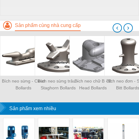
Sản phẩm cùng nhà cung cấp
‹
›
Bích neo sừng - Cleat
Bích neo sừng trâu -
Bích neo chữ B - B
Bích neo đơn - S
Bollards
Staghorn Bollards
Head Bollards
Bitt Bollard
Sản phẩm xem nhiều