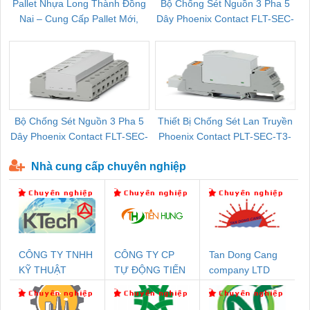
Pallet Nhựa Long Thành Đồng
Bộ Chống Sét Nguồn 3 Pha 5
Nai – Cung Cấp Pallet Mới,
Dây Phoenix Contact FLT-SEC-
C
Pallet Cũ Giá Tốt
P-T1-3S-264/50-FM - 2909589
Bộ Chống Sét Nguồn 3 Pha 5
Thiết Bị Chống Sét Lan Truyền
B
Dây Phoenix Contact FLT-SEC-
Phoenix Contact PLT-SEC-T3-
P-T1-3S-440/35-FM - 2908264
230-FM-PT - 2907928
Nhà cung cấp chuyên nghiệp
CÔNG TY TNHH
CÔNG TY CP
Tan Dong Cang
KỸ THUẬT
TỰ ĐỘNG TIẾN
company LTD
KTECH VIỆT
HƯNG
NAM