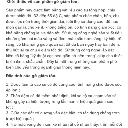
Giới thiệu về sản phẩm gờ giảm tốc :
Sản phẩm này được làm bằng vật liệu cao su tổng hợp, chịu
được nhiệt độ -32 đến 65 độ C, sản phẩm chắc chắn, bền, chịu
được lực nén trong thời gian dài, tuổi thọ sử dụng cao, độ hao
mòn gây ra cho xe ít, không tiếng ồn, có tính năng giảm xóc, có
khả năng chống lại va đập tốt. Sử dụng công nghệ sản xuất tiêu
chuẩn gồm hai màu vàng và đen, màu sắc tươi sáng, ký hiệu rõ
ràng, có khả năng giúp quan sát tốt dù ban ngày hay ban đêm,
thu hút lái xe chú ý giảm tốc độ. Sử dụng công nghệ lắp đặt
kiên cố bằng “kỹ thuật cọc neo giãn nở bên trong” giúp cho thiết
bị ổn định, chắc chắn. Đây là một trong những sản phẩm phổ
biến chủ yếu trong ngành giao thông hiện nay.
Đặc tính của gờ giảm tốc:
1. Được làm từ cao su có độ cứng cao, tính năng chịu được sức
ép lớn；
2. Thân đệm có độ mềm nhất định, khi xe cộ va chạm vào sẽ
không gây ra hiện tượng rung lắc mạnh, hiệu quả giảm xóc
tốt；
3. Giữa các đốt có đường vân đặc biệt, có tác dụng chống trơn
trượt hiệu quả；
4. Hai màu vàng đen xen kẽ nhau rất dễ nhận thấy; trên mỗi đốt