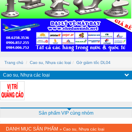
Trang chủ
Cao su, Nhựa các loại
Gờ giảm tốc DL04
Cao su, Nhựa các loại
Sản phẩm VIP cùng nhóm
DANH MỤC SẢN PHẨM
»
Cao su, Nhựa các loại