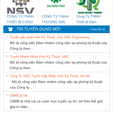
CÔNG TY TNHH
CÔNG TY TNHH
Công Ty TNHH
THIẾT BỊ CÔNG
THƯƠNG MẠI
Thiết Bị Điện
NGHIỆP NIHON
DỊCH VỤ KỸ
Nam Quốc Thịnh
TIN TUYỂN DỤNG MỚI
» Xem tất cả
SETSUBI VIỆT
THUẬT ĐIỆN CƠ
Tuyển gấp nhân viên Kỹ Thuật - Cty SMC Engineering
NAM
GIA HƯNG
Mô tả công việc Đảm nhiệm công việc tại phòng kỹ thuật của
PHÁT
Công ty theo...
Tuyển Nhanh Nhân Viên Kỹ Thuật- SMC
Mô tả công việc Đảm nhiệm công việc tại phòng kỹ thuật của
Công ty theo...
Công Ty SMC Tuyển Gấp Nhân Viên Kỹ Thuật- Hà Nội
Mô tả công việc Đảm nhiệm công việc tại phòng kỹ thuật
của Công ty...
CM88 jp net
CM88 là nhà cái cá cược trực tuyến uy tín, sở hữu thế giới
giải trí hiện...