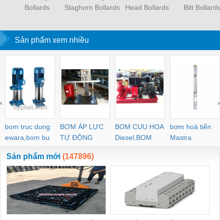
Bollards
Staghorn Bollards
Head Bollards
Bitt Bollard
Sản phẩm xem nhiều
‹
›
bom truc dung
BƠM ÁP LỰC
BOM CUU HOA
bơm hoả tiển
ewara,bom bu
TỰ ĐỘNG
Diesel,BOM
Mastra
ewara
CHUA CHAY
Sản phẩm mới
(147896)