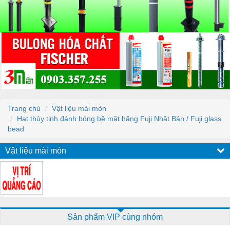
Trang chủ
Vật liệu mài mòn
Hạt thủy tinh đánh bóng bề mặt hãng Fuji Nhật Bản / Fuji glass
bead
Vật liệu mài mòn
Sản phẩm VIP cùng nhóm