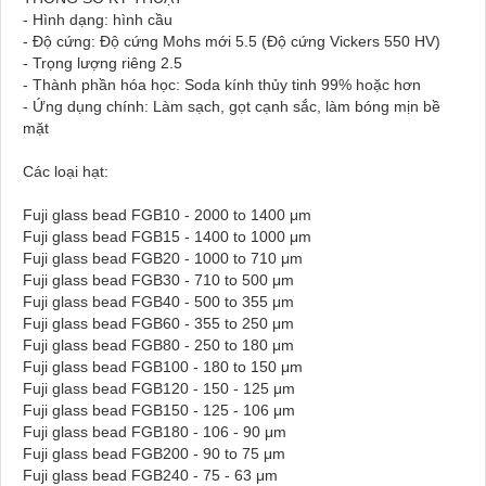
- Hình dạng: hình cầu
- Độ cứng: Độ cứng Mohs mới 5.5 (Độ cứng Vickers 550 HV)
- Trọng lượng riêng 2.5
- Thành phần hóa học: Soda kính thủy tinh 99% hoặc hơn
- Ứng dụng chính: Làm sạch, gọt cạnh sắc, làm bóng mịn bề
mặt
Các loại hạt:
Fuji glass bead FGB10 - 2000 to 1400 μm
Fuji glass bead FGB15 - 1400 to 1000 μm
Fuji glass bead FGB20 - 1000 to 710 μm
Fuji glass bead FGB30 - 710 to 500 μm
Fuji glass bead FGB40 - 500 to 355 μm
Fuji glass bead FGB60 - 355 to 250 μm
Fuji glass bead FGB80 - 250 to 180 μm
Fuji glass bead FGB100 - 180 to 150 μm
Fuji glass bead FGB120 - 150 - 125 μm
Fuji glass bead FGB150 - 125 - 106 μm
Fuji glass bead FGB180 - 106 - 90 μm
Fuji glass bead FGB200 - 90 to 75 μm
Fuji glass bead FGB240 - 75 - 63 μm