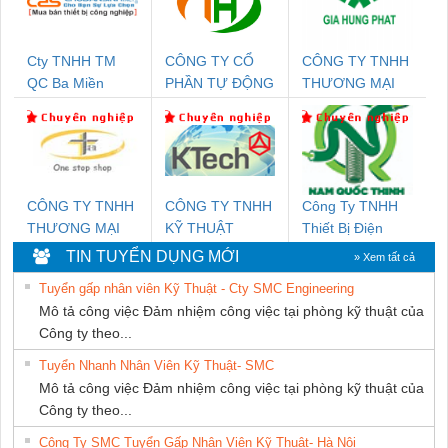
Cty TNHH TM
CÔNG TY CỔ
CÔNG TY TNHH
QC Ba Miền
PHẦN TỰ ĐỘNG
THƯƠNG MẠI
TIẾN HƯNG
DỊCH VỤ KỸ
THUẬT ĐIỆN CƠ
GIA HƯNG
PHÁT
CÔNG TY TNHH
CÔNG TY TNHH
Công Ty TNHH
THƯƠNG MẠI
KỸ THUẬT
Thiết Bị Điện
THIÊN ÂN VIỆT
KTECH VIỆT
Nam Quốc Thịnh
TIN TUYỂN DỤNG MỚI
» Xem tất cả
NAM
NAM
Tuyển gấp nhân viên Kỹ Thuật - Cty SMC Engineering
Mô tả công việc Đảm nhiệm công việc tại phòng kỹ thuật của
Công ty theo...
Tuyển Nhanh Nhân Viên Kỹ Thuật- SMC
Mô tả công việc Đảm nhiệm công việc tại phòng kỹ thuật của
Công ty theo...
Công Ty SMC Tuyển Gấp Nhân Viên Kỹ Thuật- Hà Nội