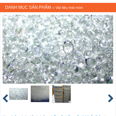
DANH MỤC SẢN PHẨM
»
Vật liệu mài mòn