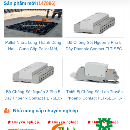
Sản phẩm mới
(147896)
Pallet Nhựa Long Thành Đồng
Bộ Chống Sét Nguồn 3 Pha 5
Nai – Cung Cấp Pallet Mới,
Dây Phoenix Contact FLT-SEC-
C
Pallet Cũ Giá Tốt
P-T1-3S-264/50-FM - 2909589
Bộ Chống Sét Nguồn 3 Pha 5
Thiết Bị Chống Sét Lan Truyền
B
Dây Phoenix Contact FLT-SEC-
Phoenix Contact PLT-SEC-T3-
P-T1-3S-440/35-FM - 2908264
230-FM-PT - 2907928
Nhà cung cấp chuyên nghiệp