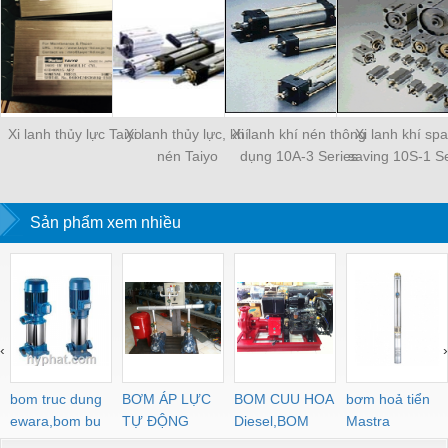
Xi lanh thủy lực Taiyo
Xi lanh thủy lực, khí
Xi lanh khí nén thông
Xi lanh khí sp
nén Taiyo
dụng 10A-3 Series
saving 10S-1 Se
Sản phẩm xem nhiều
‹
›
bom truc dung
BƠM ÁP LỰC
BOM CUU HOA
bơm hoả tiển
ewara,bom bu
TỰ ĐỘNG
Diesel,BOM
Mastra
ewara
CHUA CHAY