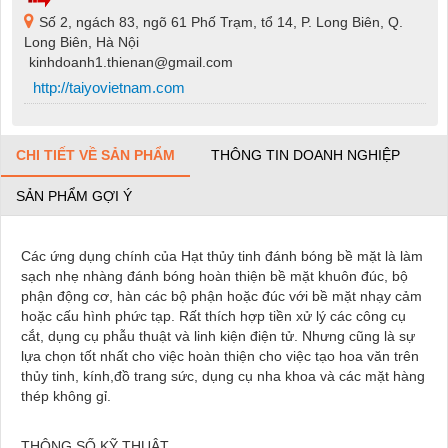
Số 2, ngách 83, ngõ 61 Phố Trạm, tổ 14, P. Long Biên, Q.
Long Biên, Hà Nội
kinhdoanh1.thienan@gmail.com
http://taiyovietnam.com
CHI TIẾT VỀ SẢN PHẨM
THÔNG TIN DOANH NGHIỆP
SẢN PHẨM GỢI Ý
Các ứng dụng chính của Hạt thủy tinh đánh bóng bề mặt là làm
sạch nhẹ nhàng đánh bóng hoàn thiện bề mặt khuôn đúc, bộ
phận động cơ, hàn các bộ phận hoặc đúc với bề mặt nhạy cảm
hoặc cấu hình phức tạp. Rất thích hợp tiền xử lý các công cụ
cắt, dụng cụ phẫu thuật và linh kiện điện tử. Nhưng cũng là sự
lựa chọn tốt nhất cho việc hoàn thiện cho việc tạo hoa văn trên
thủy tinh, kính,đồ trang sức, dụng cụ nha khoa và các mặt hàng
thép không gỉ.
THÔNG SỐ KỸ THUẬT