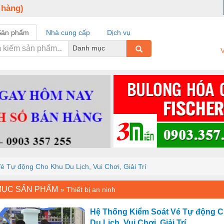
 hàng)
Sản phẩm
Nhà cung cấp
Dịch vụ
Danh mục
V
 Tự động Cho Khu Du Lịch, Vui Chơi, Giải Trí
MỤC SẢN PHẨM
»
Thiết bị an ninh
Hệ Thống Kiểm Soát Vé Tự động 
Du Lịch, Vui Chơi, Giải Trí