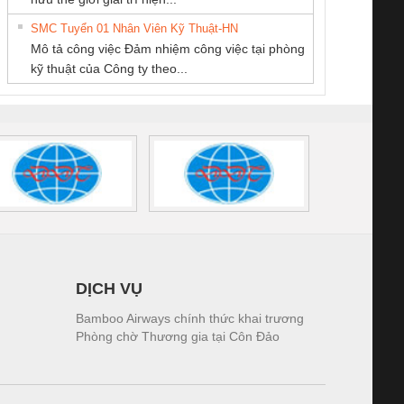
THIÊN ÂN VIỆT
NGHIỆP NIHON
tấm pin
điện TRANSCLINIC
trơn Đà Nẵng
giám 
NAM
SETSUBI VIỆT
SMC Tuyển 01 Nhân Viên Kỹ Thuật-HN
SCLINIC 16I+
BKE 1K5.4
Sola
NAM
Mô tả công việc Đảm nhiệm công việc tại phòng
 (2502520000)
(7791400879)2. Giá
TRAN
kỹ thuật của Công ty theo...
1K5.4
DỊCH VỤ
Bamboo Airways chính thức khai trương
Phòng chờ Thương gia tại Côn Đảo