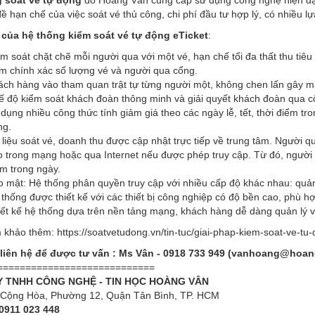
đề hạn chế của việc soát vé thủ công, chi phí đầu tư hợp lý, có nhiều l
của hệ thống kiểm soát vé tự động eTicket
:
m soát chặt chẽ mỗi người qua với một vé, hạn chế tối đa thất thu tiêu
m chính xác số lượng vé và người qua cổng.
ch hàng vào tham quan trật tự từng người một, không chen lấn gây mất
ế độ kiểm soát khách đoàn thông minh và giải quyết khách đoàn qua c
dụng nhiều công thức tính giảm giá theo các ngày lễ, tết, thời điểm t
ng.
liệu soát vé, doanh thu được cập nhật trực tiếp về trung tâm. Người quả
 trong mạng hoặc qua Internet nếu được phép truy cập. Từ đó, người qu
m trong ngày.
 mật: Hệ thống phân quyền truy cập với nhiều cấp độ khác nhau: quản 
thống được thiết kế với các thiết bị công nghiệp có độ bền cao, phù hợ
ết kế hệ thống dựa trên nền tảng mạng, khách hàng dễ dàng quản lý v
 khảo thêm: https://soatvetudong.vn/tin-tuc/giai-phap-kiem-soat-ve-tu-
 liên hệ để được tư vấn :
Ms Vân - 0918 733 949
(vanhoang@hoang
============================
 TNHH CÔNG NGHỆ - TIN HỌC HOÀNG VÂN
 Cộng Hòa, Phường 12, Quận Tân Bình, TP. HCM
 0911 023 448