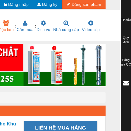
Đăng nhập
Đăng ký
Đăng sản phẩm
Tin tức
iệc làm
Cần mua
Dịch vụ
Nhà cung cấp
Video clip
Quy
định
Bảng
giá QC
Cho Khu
LIÊN HỆ MUA HÀNG