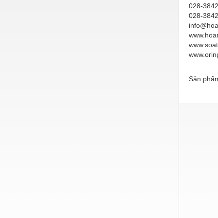
Hóa chất-Trang thiết bị
028-3842
028-384
Kệ công nghiệp
info@hoa
www.hoa
Khí nén - Thiết bị
www.soat
www.orin
Khuôn mẫu - Phụ tùng
Lọc công nghiệp
Sản phẩm
Máy công cụ - Phụ tùng
Mỏ - Trang thiết bị
Mô tơ - Hộp số
Môi trường - Thiết bị
Nâng hạ - Trang thiết bị
Nội - Ngoại thất - văn phòng
Nồi hơi - Trang thiết bị
Nông nghiệp - Thiết bị