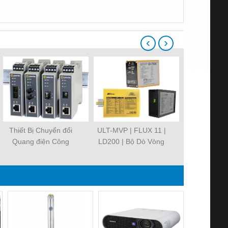
‹
›
Thiết Bị Chuyển đổi
ULT-MVP | FLUX 11 |
ATC-810 | 
Quang điện Công
LD200 | Bộ Dò Vòng
chuyển đổi 
Nghiệp
Từ - Loop Detector
CO