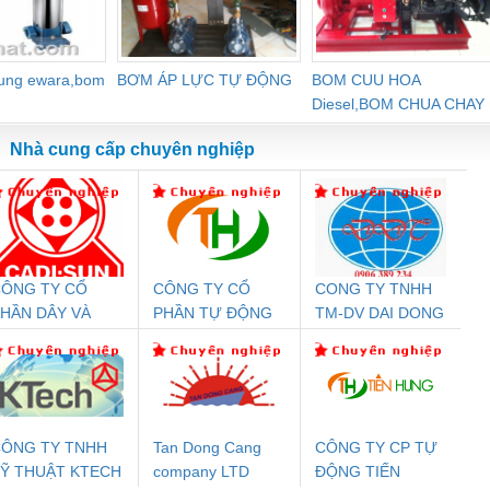
dung ewara,bom
BƠM ÁP LỰC TỰ ĐỘNG
BOM CUU HOA
Diesel,BOM CHUA CHAY
Nhà cung cấp chuyên nghiệp
ÔNG TY CỔ
CÔNG TY CỔ
CONG TY TNHH
Đệm An Toàn
Rơ Le An Toàn
Bộ Lặp Tín Hiệu
Rơ
HẦN DÂY VÀ
PHẦN TỰ ĐỘNG
TM-DV DAI DONG
nix Contact
Phoenix Contact
PROFIBUS Phoenix
Pho
ÁP ĐIỆN
TIẾN HƯNG
THANH
PC20-1NO-
PSR-SCP-
Contact PSI-REP-
298
THƯỢNG ĐÌNH
24DC-SP -
24UC/ESL4/3X1/1X2/B
PROFIBUS/12MB -
700578
- 2981059
2708863
24DC
ÔNG TY TNHH
Tan Dong Cang
CÔNG TY CP TỰ
Ỹ THUẬT KTECH
company LTD
ĐỘNG TIẾN
ưu Điện AC
Mô-đun Ắc Quy UPS
Rơ Le An Toàn
Bộ g