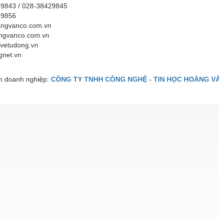
9843 / 028-38429845
29856
ngvanco.com.vn
ngvanco.com.vn
vetudong.vn
gnet.vn
 doanh nghiệp:
CÔNG TY TNHH CÔNG NGHỆ - TIN HỌC HOÀNG V