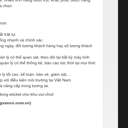
ựa chọn.
 cực.
 trật tự.
ổng nhanh và chính xác.
rong ngày, đối tượng khách hàng hay số lượng khách
n lý có thể quan sát, theo dõi tại bất kỳ máy tính
ản lý có thể thống kê, báo cáo tức thời tại mọi thời
lý tối cao, kế toán, bán vé, giám sát,…
p với điều kiện môi trường tại Việt Nam.
à nâng cấp trong tương lai.
dong-eticket-cho-khu-vui-choi/
vanco.com.vn)