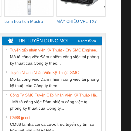
›
bơm hoả tiển Mastra
MÁY CHIẾU VPL-TX7
BOM DINH
WHITE
TIN TUYỂN DỤNG MỚI
» Xem tất cả
Tuyển gấp nhân viên Kỹ Thuật - Cty SMC Engineering
Mô tả công việc Đảm nhiệm công việc tại phòng
kỹ thuật của Công ty theo...
Tuyển Nhanh Nhân Viên Kỹ Thuật- SMC
CÔNG TY TNHH
Công ty TNHH
CÔNG TY TNHH
 Le An Toàn
Bộ giám sát chuỗi
Bộ giám sát dòng
Bộ ng
Mô tả công việc Đảm nhiệm công việc tại phòng
KINH DOANH
Thương Mại SX
MEKONG MARINE
enix Contact
tấm pin
điện chuỗi
ray W
kỹ thuật của Công ty theo...
DỊCH VỤ XNK
Ba Miền
SUPPLY
6960 – PSR-
TRANSCLINIC 16I+
TRANSCLINIC 16I+
BAS 
Công Ty SMC Tuyển Gấp Nhân Viên Kỹ Thuật- Hà Nội
PHƯƠNG NAM
SCP-
1K5 L (2433950000)
(2008130000)
(28
Mô tả công việc Đảm nhiệm công việc tại
/FSP/2X1/1X2
phòng kỹ thuật của Công ty...
CM88 jp net
CÔNG TY TNHH
CÔNG TY TNHH
Cty TNHH TM QC
CM88 là nhà cái cá cược trực tuyến uy tín, sở
THƯƠNG MẠI
THIẾT BỊ CÔNG
Ba Miền
iám sát chuỗi
Bộ chỉnh lưu nguồn
Nẹp nhôm chống
Bộ c
hữu thế giới giải trí hiện...