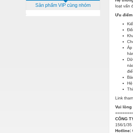
Sản phẩm VIP cùng nhóm
loạt vấn 
Dịch vụ - Thi công
Ưu điểm 
Điện công nghiệp
Kiể
Điện gia dụng
Đế
Khá
Điện Lạnh
Ch
Áp 
Đóng tàu Thiết bị
hà
Dữ 
Đúc chính xác Thiết bị
nào
Dụng cụ cầm tay
điể
Bảo
Dụng cụ cắt gọt
Hệ 
Thi
Dụng cụ điện
Link tham
Dụng cụ đo
Vui lòng
=======
Gỗ - Trang thiết bị
CÔNG TY
Hàn cắt - Thiết bị
156/1/35
Hotline: