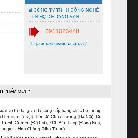
CÔNG TY TNHH CÔNG NGHỆ
- TIN HỌC HOÀNG VÂN
0911023448
https://hoangvanco.com.vn/
N PHẨM GỢI Ý
soát vé tự động và đã cung cấp hàng chục hệ thống
hùa Hương (Hà Nội), Bến đò Chùa Hương (Hà Nội), Di
 – Fresh Garden (Đà Lạt), KDL Bửu Long (Đồng Nai),
Panagar – Hòn Chồng (Nha Trang),…
 nhiều tính năng vượt trội, khắc phục được hàng