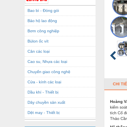
Bao bì - Đóng gói
Bảo hộ lao động
Bơm công nghiệp
Bùlon ốc vít
Cân các loại
Cao su, Nhựa các loại
Chuyển giao công nghệ
Cửa - kính các loại
CHI TI
Dầu khí - Thiết bị
Hoàng V
Dây chuyền sản xuất
kiểm soát
Dệt may - Thiết bị
tích Cố 
Thảo Cầm
Dầu mỡ công nghiệp
Hệ thống