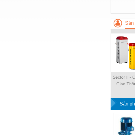
Nước-Vật tư thiết bị
Phốt cơ khí
Sản 
Sắt, thép, inox các loại
Thí nghiệm-Trang thiết bị
Thiết bị chiếu sáng
Thiết bị chống sét
Thiết bị an ninh
Sector Il -
Thiết bị công nghiệp
Giao Thô
Nghiệp Tố
Thiết bị công trình
Sản ph
Thiết bị điện
Thiết bị giáo dục
Thiết bị khác