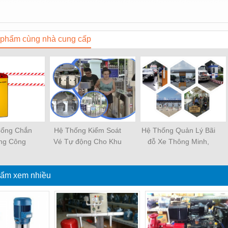
phẩm cùng nhà cung cấp
 Cổng Chắn
Hệ Thống Kiểm Soát
Hệ Thống Quản Lý Bãi
ng Công
Vé Tự động Cho Khu
đỗ Xe Thông Minh,
c độ Cao
Du Lịch, Vui Chơi, Giải
Kiểm Soát Ra Vào
Trí
ẩm xem nhiều