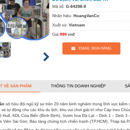
Mã số:
G-64298-9
Nhãn hiệu:
HoangVanCo
Xuất xứ:
Vietnam
Giá:
999
vnđ
EMAIL MUA HÀNG
ẾT VỀ SẢN PHẨM
THÔNG TIN DOANH NGHIỆP
SẢ
ân
sở hữu đội ngũ kỹ sư trên 20 năm kinh nghiệm trong lĩnh vực kiểm 
 vé tự động cho các khu du lịch, khu vui chơi giải trí như Cáp treo C
đô Huế, KDL Cửa Biển (Bình Định), Vườn hoa Đà Lạt – Dinh 1 – Dinh 3
 Viên Sài Gòn, Bảo tàng chứng tích chiến tranh (TP.HCM), Tháp bà 
 soát vé tự động
do Hoàng Vân cung cấp sử dụng công nghệ hiện đại,