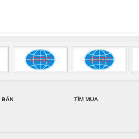
IỆT NAM
HƯNG
 Suất Cao
Phoenix Contact
Phoenix Contact
nix Contact
QUINT-HP-
2981059 – PSR-
TRAN
INT-HP-
BAT/PB/48DC/7.0AH/PT
SCP-
1K5 H
0AC/2.5KVA/PT
- 1133819
24UC/ESL4/3X1/1X2/B
 1136815
 BÁN
TÌM MUA