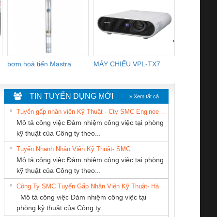
›
bơm hoả tiển Mastra
MÁY CHIẾU VPL-TX7
BOM DINH
WHITE
TIN TUYỂN DỤNG MỚI
» Xem tất cả
Tuyển gấp nhân viên Kỹ Thuật - Cty SMC Engineering
Mô tả công việc Đảm nhiệm công việc tại phòng
kỹ thuật của Công ty theo...
Tuyển Nhanh Nhân Viên Kỹ Thuật- SMC
Tan Dong Cang
CÔNG TY TNHH
CÔNG TY TNHH
 Le An Toàn
Bộ giám sát chuỗi
Bộ giám sát dòng
Bộ ng
Mô tả công việc Đảm nhiệm công việc tại phòng
company LTD
MEKONG MARINE
THƯƠNG MẠI
enix Contact
tấm pin
điện chuỗi
ray W
kỹ thuật của Công ty theo...
SUPPLY
THIÊN ÂN VIỆT
6960 – PSR-
TRANSCLINIC 16I+
TRANSCLINIC 16I+
BAS 
Công Ty SMC Tuyển Gấp Nhân Viên Kỹ Thuật- Hà Nội
NAM
SCP-
1K5 L (2433950000)
(2008130000)
(28
Mô tả công việc Đảm nhiệm công việc tại
/FSP/2X1/1X2
phòng kỹ thuật của Công ty...