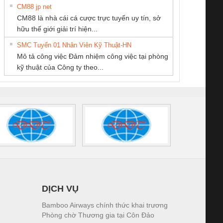
CM88 jp net
CÔNG TY TNHH
CÔNG TY TNHH
CONG TY TNHH
CM88 là nhà cái cá cược trực tuyến uy tín, sở
THƯƠNG MẠI
KỸ THUẬT KTECH
TM-DV DAI DONG
iám sát chuỗi
Bộ chỉnh lưu nguồn
Nẹp nhôm chống
Bộ c
hữu thế giới giải trí hiện...
DỊCH VỤ KỸ
VIỆT NAM
THANH
tấm pin
điện TRANSCLINIC
trơn Đà Nẵng
giám 
THUẬT ĐIỆN CƠ
SMC Tuyển 01 Nhân Viên Kỹ Thuật-HN
SCLINIC 16I+
BKE 1K5.4
Sola
GIA HƯNG PHÁT
Mô tả công việc Đảm nhiệm công việc tại phòng
 (2502520000)
(7791400879)2. Giá
TRAN
kỹ thuật của Công ty theo...
1K5.4
DỊCH VỤ
Bamboo Airways chính thức khai trương
Phòng chờ Thương gia tại Côn Đảo