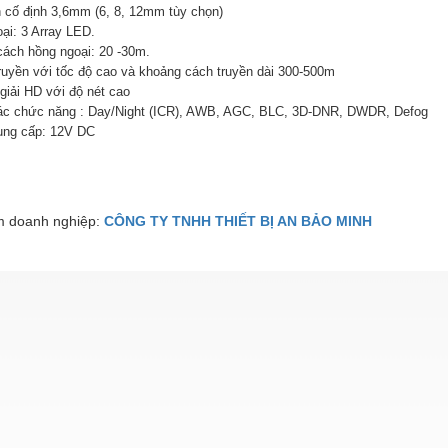
h cố định 3,6mm (6, 8, 12mm tùy chọn)
ại: 3 Array LED.
cách hồng ngoại: 20 -30m.
ruyền với tốc độ cao và khoảng cách truyền dài 300-500m
giải HD với độ nét cao
các chức năng : Day/Night (ICR), AWB, AGC, BLC, 3D-DNR, DWDR, Defog
ung cấp: 12V DC
 doanh nghiệp:
CÔNG TY TNHH THIẾT BỊ AN BẢO MINH