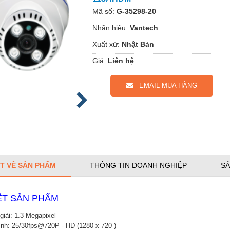
Mã số:
G-35298-20
Nhãn hiệu:
Vantech
Xuất xứ:
Nhật Bản
Giá:
Liên hệ
EMAIL MUA HÀNG
ẾT VỀ SẢN PHẨM
THÔNG TIN DOANH NGHIỆP
SẢ
IẾT SẢN PHẨM
giải: 1.3 Megapixel
hình: 25/30fps@720P - HD (1280 x 720 )