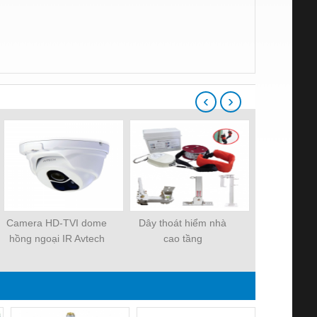
‹
›
Camera HD-TVI dome
Dây thoát hiểm nhà
COMBO TRỌ
hồng ngoại IR Avtech
cao tầng
CAME
DGC1104P