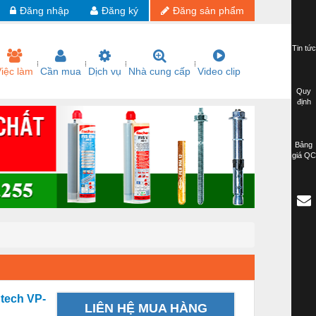
Đăng nhập
Đăng ký
Đăng sản phẩm
Tin tức
iệc làm
Cần mua
Dịch vụ
Nhà cung cấp
Video clip
Quy
định
Bảng
giá QC
tech VP-
LIÊN HỆ MUA HÀNG