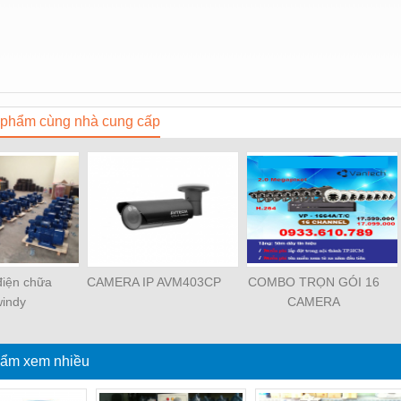
phẩm cùng nhà cung cấp
iện chữa
CAMERA IP AVM403CP
COMBO TRỌN GÓI 16
windy
CAMERA
ẩm xem nhiều