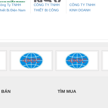
ông Ty TNHH
CÔNG TY TNHH
CÔNG TY TNHH
hiết Bị Điện Nam
THIẾT BỊ CÔNG
KINH DOANH
ưu Điện AC
Mô-đun Ắc Quy UPS
Rơ Le An Toàn
Bộ g
uốc Thịnh
NGHIỆP NIHON
DỊCH VỤ XNK
 Suất Cao
Phoenix Contact
Phoenix Contact
SETSUBI VIỆT
PHƯƠNG NAM
nix Contact
QUINT-HP-
2981059 – PSR-
TRAN
NAM
INT-HP-
BAT/PB/48DC/7.0AH/PT
SCP-
1K5 H
0AC/2.5KVA/PT
- 1133819
24UC/ESL4/3X1/1X2/B
 1136815
 BÁN
TÌM MUA