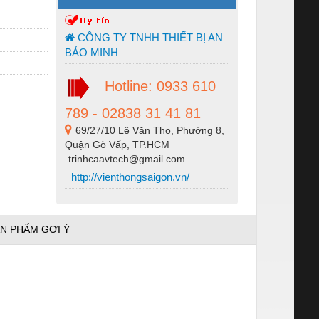
CÔNG TY TNHH THIẾT BỊ AN
BẢO MINH
Hotline: 0933 610
789 - 02838 31 41 81
69/27/10 Lê Văn Thọ, Phường 8,
Quận Gò Vấp, TP.HCM
trinhcaavtech@gmail.com
http://vienthongsaigon.vn/
N PHẨM GỢI Ý