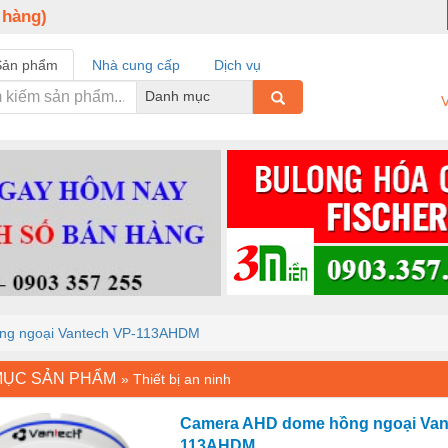
 hàng)
Sản phẩm
Nhà cung cấp
Dịch vụ
Danh mục
V
ng ngoại Vantech VP-113AHDM
MỤC SẢN PHẨM
»
Thiết bị an ninh
Camera AHD dome hồng ngoại Van
113AHDM