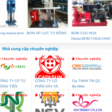
dung ewara,bom
BƠM ÁP LỰC TỰ ĐỘNG
BOM CUU HOA
Diesel,BOM CHUA CHAY
Nhà cung cấp chuyên nghiệp
ÔNG TY CP TỰ
CÔNG TY CỔ
Cty TNHH TM QC
Đệm An Toàn
Rơ Le An Toàn
Bộ Lặp Tín Hiệu
Rơ
ỘNG TIẾN
PHẦN DÂY VÀ
Ba Miền
nix Contact
Phoenix Contact
PROFIBUS Phoenix
Pho
HƯNG
CÁP ĐIỆN
PC20-1NO-
PSR-SCP-
Contact PSI-REP-
298
THƯỢNG ĐÌNH
24DC-SP -
24UC/ESL4/3X1/1X2/B
PROFIBUS/12MB -
700578
- 2981059
2708863
24DC