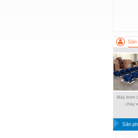
Hóa chất-Trang thiết bị
Kệ công nghiệp
Khí nén - Thiết bị
Khuôn mẫu - Phụ tùng
Sản 
Lọc công nghiệp
Máy công cụ - Phụ tùng
Mỏ - Trang thiết bị
Mô tơ - Hộp số
Môi trường - Thiết bị
Máy bơm đ
Nâng hạ - Trang thiết bị
cháy 
Nội - Ngoại thất - văn phòng
Nồi hơi - Trang thiết bị
Sản ph
Nông nghiệp - Thiết bị