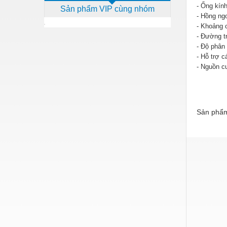
- Ống kín
Sản phẩm VIP cùng nhóm
Dịch vụ - Thi công
- Hồng ngo
- Khoảng 
Điện công nghiệp
- Đường t
- Độ phân 
Điện gia dụng
- Hỗ trợ 
Điện Lạnh
- Nguồn c
Đóng tàu Thiết bị
Đúc chính xác Thiết bị
Sản phẩm
Dụng cụ cầm tay
Dụng cụ cắt gọt
Dụng cụ điện
Dụng cụ đo
Gỗ - Trang thiết bị
Hàn cắt - Thiết bị