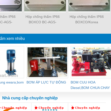
thấm IP66
Hộp chống thấm IP66
Hộp chống thấm IP66
C-AGS-
BOXCO BC-AGS-
BOXCO/Korea
: 80x80x60
121207, KT:
125x125x75
ẩm xem nhiều
dung ewara,bom
BƠM ÁP LỰC TỰ ĐỘNG
BOM CUU HOA
Diesel,BOM CHUA CHAY
Nhà cung cấp chuyên nghiệp