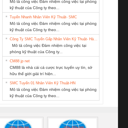
Mô tả công việc Đảm nhiệm công việc tại phòng
kỹ thuật của Công ty theo...
Tuyển Nhanh Nhân Viên Kỹ Thuật- SMC
CÔNG TY CỔ
CÔNG TY TNHH
CÔNG TY TNHH
 Le An Toàn
Bộ giám sát chuỗi
Bộ giám sát dòng
Bộ ng
Mô tả công việc Đảm nhiệm công việc tại phòng
PHẦN DÂY VÀ
KỸ THUẬT KTECH
THƯƠNG MẠI
enix Contact
tấm pin
điện chuỗi
ray W
kỹ thuật của Công ty theo...
CÁP ĐIỆN
VIỆT NAM
DỊCH VỤ KỸ
6960 – PSR-
TRANSCLINIC 16I+
TRANSCLINIC 16I+
BAS 
Công Ty SMC Tuyển Gấp Nhân Viên Kỹ Thuật- Hà Nội
THƯỢNG ĐÌNH
THUẬT ĐIỆN CƠ
SCP-
1K5 L (2433950000)
(2008130000)
(28
Mô tả công việc Đảm nhiệm công việc tại
GIA HƯNG PHÁT
/FSP/2X1/1X2
phòng kỹ thuật của Công ty...
CM88 jp net
CÔNG TY TNHH
Công Ty TNHH
CONG TY TNHH
CM88 là nhà cái cá cược trực tuyến uy tín, sở
KINH DOANH
Thiết Bị Điện Nam
TM-DV DAI DONG
iám sát chuỗi
Bộ chỉnh lưu nguồn
Nẹp nhôm chống
Bộ c
hữu thế giới giải trí hiện...
DỊCH VỤ XNK
Quốc Thịnh
THANH
tấm pin
điện TRANSCLINIC
trơn Đà Nẵng
giám 
PHƯƠNG NAM
SMC Tuyển 01 Nhân Viên Kỹ Thuật-HN
SCLINIC 16I+
BKE 1K5.4
Sola
Mô tả công việc Đảm nhiệm công việc tại phòng
 (2502520000)
(7791400879)2. Giá
TRAN
kỹ thuật của Công ty theo...
1K5.4