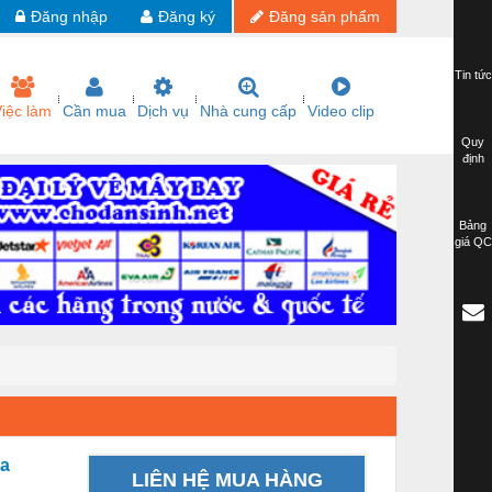
Đăng nhập
Đăng ký
Đăng sản phẩm
Tin tức
iệc làm
Cần mua
Dịch vụ
Nhà cung cấp
Video clip
Quy
định
Bảng
giá QC
ea
LIÊN HỆ MUA HÀNG