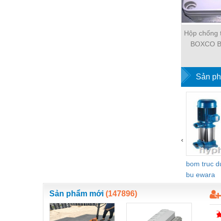
Nước-Vật tư thiết bị
Phốt cơ khí
Hộp chống 
BOXCO B
Sắt, thép, inox các loại
080806, KT
Thí nghiệm-Trang thiết bị
Sản ph
Thiết bị chiếu sáng
Thiết bị chống sét
Thiết bị an ninh
Thiết bị công nghiệp
‹
Thiết bị công trình
bom truc 
Thiết bị điện
bu ewara
Thiết bị giáo dục
Sản phẩm mới
(147896)
Thiết bị khác