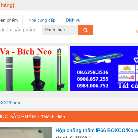
 hàng)
Sản phẩm
Nhà cung cấp
Dịch vụ
Danh mục
V
OXCO/Korea
MỤC SẢN PHẨM
»
Thiết bị điện
Hộp chống thấm IP66 BOXCO/Kor
Mã số:
G-25690-1