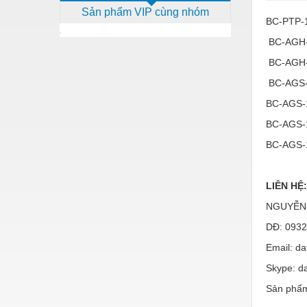
Sản phẩm VIP cùng nhóm
Dịch vụ - Thi công
BC-PTP-
Điện công nghiệp
BC-AGH-
BC-AGH-
Điện gia dụng
BC-AGS-
Điện Lạnh
BC-AGS-
Đóng tàu Thiết bị
BC-AGS-
Đúc chính xác Thiết bị
BC-AGS-
Dụng cụ cầm tay
LIÊN HỆ:
Dụng cụ cắt gọt
NGUYỄN
Dụng cụ điện
DĐ: 0932
Dụng cụ đo
Email: d
Gỗ - Trang thiết bị
Skype: da
Hàn cắt - Thiết bị
Sản phẩm