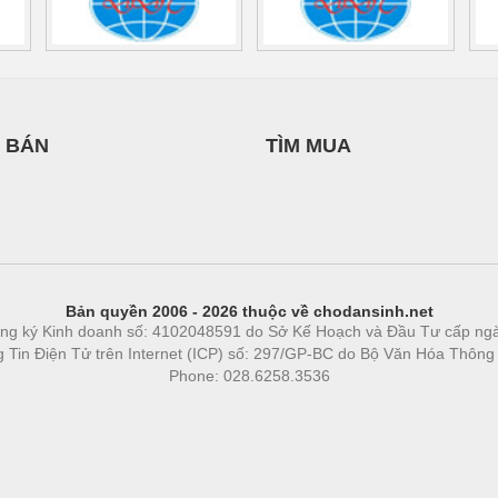
 BÁN
TÌM MUA
Bản quyền 2006 - 2026 thuộc về chodansinh.net
ng ký Kinh doanh số: 4102048591 do Sở Kế Hoạch và Đầu Tư cấp ng
ng Tin Điện Tử trên Internet (ICP) số: 297/GP-BC do Bộ Văn Hóa Thông
Phone: 028.6258.3536
Phòng trọ
|
https://bdsgroup.vn
https://kqxs123.com