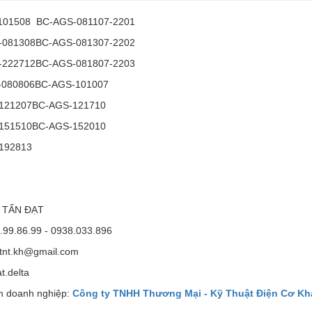
101508
BC-AGS-081107-2201
081308
BC-AGS-081307-2202
222712
BC-AGS-081807-2203
080806
BC-AGS-101007
121207
BC-AGS-121710
151510
BC-AGS-152010
192813
 TẤN ĐẠT
.99.86.99 - 0938.033.896
atnt.kh@gmail.com
t.delta
 doanh nghiệp:
Công ty TNHH Thương Mại - Kỹ Thuật Điện Cơ K