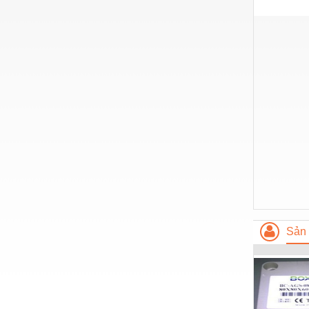
Hóa chất-Trang thiết bị
Kệ công nghiệp
Khí nén - Thiết bị
Khuôn mẫu - Phụ tùng
Lọc công nghiệp
Máy công cụ - Phụ tùng
Mỏ - Trang thiết bị
Mô tơ - Hộp số
Môi trường - Thiết bị
Nâng hạ - Trang thiết bị
Sản 
Nội - Ngoại thất - văn phòng
Nồi hơi - Trang thiết bị
Nông nghiệp - Thiết bị