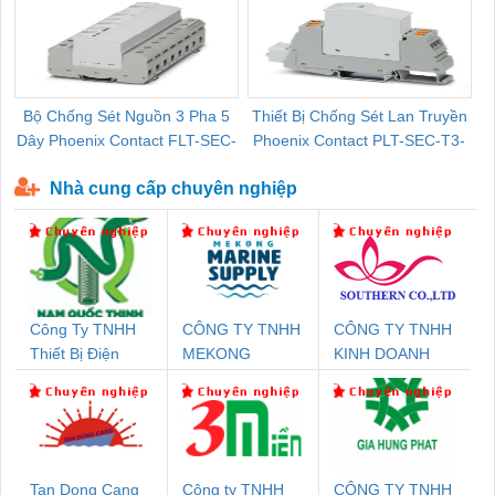
Bộ Chống Sét Nguồn 3 Pha 5
Thiết Bị Chống Sét Lan Truyền
B
Dây Phoenix Contact FLT-SEC-
Phoenix Contact PLT-SEC-T3-
P-T1-3S-440/35-FM - 2908264
230-FM-PT - 2907928
Nhà cung cấp chuyên nghiệp
Công Ty TNHH
CÔNG TY TNHH
CÔNG TY TNHH
Thiết Bị Điện
MEKONG
KINH DOANH
Nam Quốc Thịnh
MARINE
DỊCH VỤ XNK
SUPPLY
PHƯƠNG NAM
Tan Dong Cang
Công ty TNHH
CÔNG TY TNHH