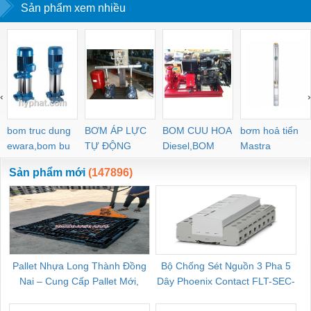
Sản phẩm xem nhiều
âm P30, Máy mài
khuôn mẫu Minitor
Minimo
‹
›
bom truc dung
BƠM ÁP LỰC
BOM CUU HOA
bơm hoả tiển
ewara,bom bu
TỰ ĐỘNG
Diesel,BOM
Mastra
ewara
CHUA CHAY
Sản phẩm mới
(147896)
Pallet Nhựa Long Thành Đồng
Bộ Chống Sét Nguồn 3 Pha 5
Nai – Cung Cấp Pallet Mới,
Dây Phoenix Contact FLT-SEC-
C
Pallet Cũ Giá Tốt
P-T1-3S-264/50-FM - 2909589