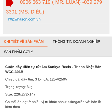
0906 663 719 ( MR. LUÂN) -039 279
3301 (MS. DIỆU)
http://hason.com.vn
CHI TIẾT VỀ SẢN PHẨM
THÔNG TIN DOANH NGHIỆP
SẢN PHẨM GỢI Ý
Cuộn dây điện tự rút 6m Sankyo Reels - Triens Nhật Bản
WCC-306B
Chiều dài dây 6m, 3 lõi, 6A, 125V/250V
Trọng lượng: 3kg
Size: 228x272x147mm
Có thể lắp đặt ở nhiều vị trí khác nhau: tường/trần với bản lề
kèm theo.