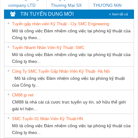
company LTD
Thương Mại SX
THƯƠNG MẠI
Ba Miền
DỊCH VỤ KỸ
TIN TUYỂN DỤNG MỚI
» Xem tất cả
THUẬT ĐIỆN CƠ
Tuyển gấp nhân viên Kỹ Thuật - Cty SMC Engineering
GIA HƯNG
Mô tả công việc Đảm nhiệm công việc tại phòng kỹ thuật của
PHÁT
Công ty theo...
Tuyển Nhanh Nhân Viên Kỹ Thuật- SMC
Mô tả công việc Đảm nhiệm công việc tại phòng kỹ thuật của
Công ty theo...
Công Ty SMC Tuyển Gấp Nhân Viên Kỹ Thuật- Hà Nội
Mô tả công việc Đảm nhiệm công việc tại phòng kỹ thuật
của Công ty...
CM88 jp net
CM88 là nhà cái cá cược trực tuyến uy tín, sở hữu thế giới
giải trí hiện...
SMC Tuyển 01 Nhân Viên Kỹ Thuật-HN
Mô tả công việc Đảm nhiệm công việc tại phòng kỹ thuật của
Công ty theo...