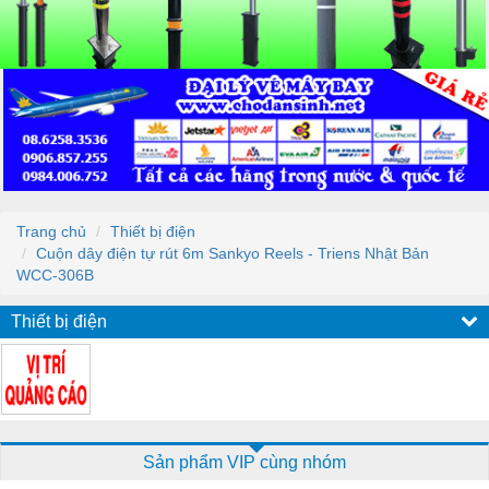
Trang chủ
Thiết bị điện
Cuộn dây điện tự rút 6m Sankyo Reels - Triens Nhật Bản
WCC-306B
Thiết bị điện
Sản phẩm VIP cùng nhóm