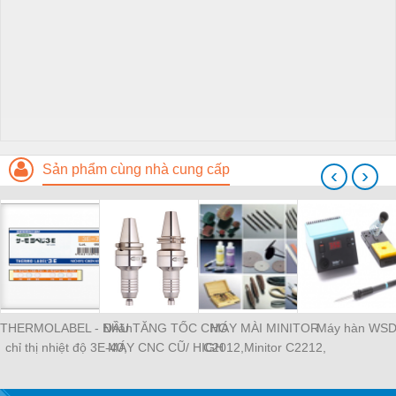
Sản phẩm cùng nhà cung cấp
‹
›
THERMOLABEL - Nhãn
ĐẦU TĂNG TỐC CHO
MÁY MÀI MINITOR
Máy hàn WS
chỉ thị nhiệt độ 3E-40,
MÁY CNC CŨ/ HIGH
C2012,Minitor C2212,
tem nhiệt Nigk A-50,
SPEED SPINDLE
MINITOR C2112,
thermolabe Nigk
MINIMO máy mài siêu