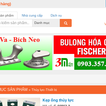
 hàng)
Sản phẩm
Nhà cung cấp
Dịch vụ
Danh mục
V
MỤC SẢN PHẨM
»
Thủy lực-Thiết bị
Kẹp ống thủy lực
Mã số:
G-66562-3