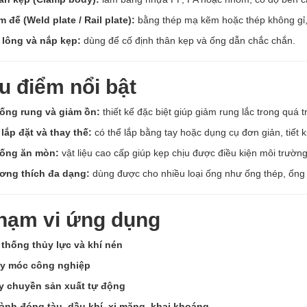
 đế (Weld plate / Rail plate):
bằng thép mạ kẽm hoặc thép không gỉ, 
 lông và nắp kẹp:
dùng để cố định thân kẹp và ống dẫn chắc chắn.
u điểm nổi bật
ống rung và giảm ồn:
thiết kế đặc biệt giúp giảm rung lắc trong quá 
 lắp đặt và thay thế:
có thể lắp bằng tay hoặc dụng cụ đơn giản, tiết ki
ống ăn mòn:
vật liệu cao cấp giúp kẹp chịu được điều kiện môi trườn
ơng thích đa dạng:
dùng được cho nhiều loại ống như ống thép, ống
Phạm vi ứng dụng
 thống thủy lực và khí nén
y móc công nghiệp
y chuyền sản xuất tự động
ành đóng tàu, dầu khí, xi măng, khai khoáng…