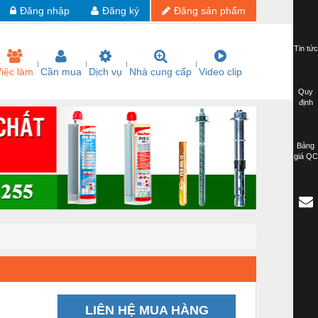
Đăng nhập
Đăng ký
Đăng sản phẩm
Tin tức
iệc làm
Cần mua
Dịch vụ
Nhà cung cấp
Video clip
Quy
định
Bảng
giá QC
LIÊN HỆ MUA HÀNG