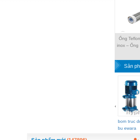
Nước-Vật tư thiết bị
Phốt cơ khí
Sắt, thép, inox các loại
Ống Teflon
Thí nghiệm-Trang thiết bị
inox – Ống
nhiệt PTFE
Thiết bị chiếu sáng
Thiết bị chống sét
Sản ph
Thiết bị an ninh
Thiết bị công nghiệp
Thiết bị công trình
‹
Thiết bị điện
Thiết bị giáo dục
bom truc 
bu ewara
Thiết bị khác