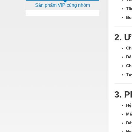
Sản phẩm VIP cùng nhóm
Dịch vụ - Thi công
Tấm
Điện công nghiệp
Bu
Điện gia dụng
2. Ư
Điện Lạnh
Ch
Đóng tàu Thiết bị
Dễ
Đúc chính xác Thiết bị
Ch
Dụng cụ cầm tay
Tư
Dụng cụ cắt gọt
Dụng cụ điện
3. 
Dụng cụ đo
Hệ
Gỗ - Trang thiết bị
Má
Hàn cắt - Thiết bị
Dâ
Ng