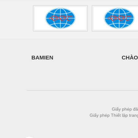
Vật liệu xây dựng
Vòng bi - Bạc đạn
Xe hơi - Phụ tùng
Xe máy - Phụ tùng
Xe tải - phụ tùng
BAMIEN
CHÀO
Y khoa - Trang thiết bị
Giấy phép đă
Giấy phép Thiết lập tra