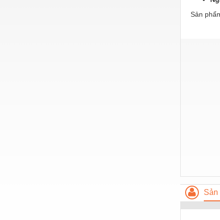
Hóa chất-Trang thiết bị
Sản phẩm
Kệ công nghiệp
Khí nén - Thiết bị
Khuôn mẫu - Phụ tùng
Lọc công nghiệp
Máy công cụ - Phụ tùng
Mỏ - Trang thiết bị
Mô tơ - Hộp số
Môi trường - Thiết bị
Nâng hạ - Trang thiết bị
Nội - Ngoại thất - văn phòng
Sản 
Nồi hơi - Trang thiết bị
Nông nghiệp - Thiết bị