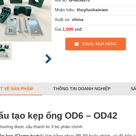
Nhãn hiệu:
thuyluchainam
Xuất xứ:
china
Giá:
1,000
vnđ
EMAIL MUA HÀNG
ẾT VỀ SẢN PHẨM
THÔNG TIN DOANH NGHIỆP
SẢ
Cấu tạo kẹp ống OD6 – OD42
thường được cấu thành từ 3 bộ phận chính:
ân kẹp (Clamp body):
làm bằng nhựa PP, PA hoặc nhôm, có độ bền cao,