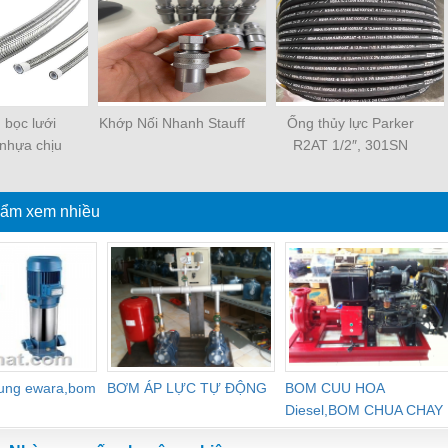
 bọc lưới
Khớp Nối Nhanh Stauff
Ống thủy lực Parker
 nhựa chịu
R2AT 1/2″, 301SN
 bện inox
MSHA-8
ẩm xem nhiều
dung ewara,bom
BƠM ÁP LỰC TỰ ĐỘNG
BOM CUU HOA
Diesel,BOM CHUA CHAY