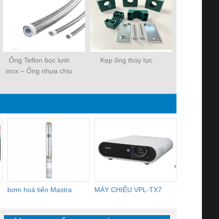
Ống Teflon bọc lưới
Kẹp ống thủy lực
inox – Ống nhựa chịu
nhiệt PTFE bện inox
›
bơm hoả tiển Mastra
MÁY CHIẾU VPL-TX7
BOM DINH
WHITE