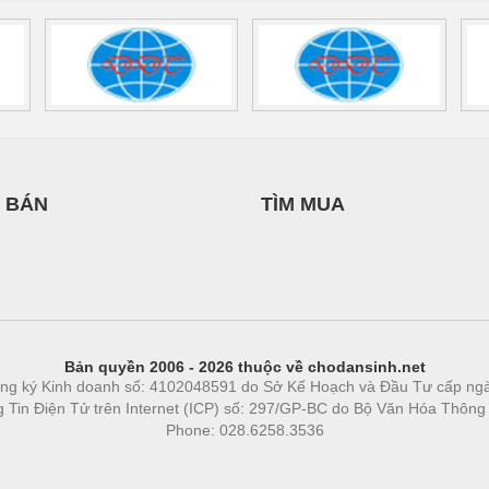
 BÁN
TÌM MUA
Bản quyền 2006 - 2026 thuộc về chodansinh.net
ng ký Kinh doanh số: 4102048591 do Sở Kế Hoạch và Đầu Tư cấp ng
ng Tin Điện Tử trên Internet (ICP) số: 297/GP-BC do Bộ Văn Hóa Thông
Phone: 028.6258.3536
Phòng trọ
|
https://bdsgroup.vn
https://kqxs123.com