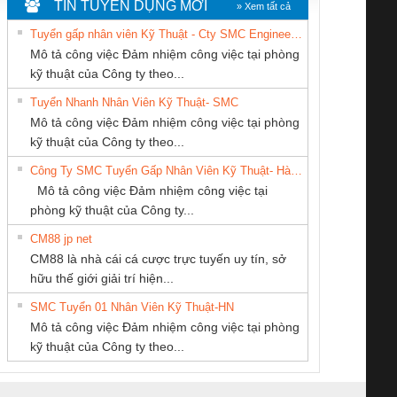
TIN TUYỂN DỤNG MỚI
» Xem tất cả
Tuyển gấp nhân viên Kỹ Thuật - Cty SMC Engineering
Mô tả công việc Đảm nhiệm công việc tại phòng
kỹ thuật của Công ty theo...
Tuyển Nhanh Nhân Viên Kỹ Thuật- SMC
Cty TNHH TM QC
CÔNG TY TNHH
CONG TY TNHH
 Le An Toàn
Bộ giám sát chuỗi
Bộ giám sát dòng
Bộ ng
Mô tả công việc Đảm nhiệm công việc tại phòng
Ba Miền
THIẾT BỊ CÔNG
TM-DV DAI DONG
enix Contact
tấm pin
điện chuỗi
ray W
kỹ thuật của Công ty theo...
NGHIỆP NIHON
THANH
6960 – PSR-
TRANSCLINIC 16I+
TRANSCLINIC 16I+
BAS 
Công Ty SMC Tuyển Gấp Nhân Viên Kỹ Thuật- Hà Nội
SETSUBI VIỆT
SCP-
1K5 L (2433950000)
(2008130000)
(28
Mô tả công việc Đảm nhiệm công việc tại
NAM
/FSP/2X1/1X2
phòng kỹ thuật của Công ty...
CM88 jp net
Công ty TNHH
CÔNG TY TNHH
CÔNG TY TNHH
CM88 là nhà cái cá cược trực tuyến uy tín, sở
Thương Mại SX Ba
THƯƠNG MẠI
KỸ THUẬT KTECH
iám sát chuỗi
Bộ chỉnh lưu nguồn
Nẹp nhôm chống
Bộ c
hữu thế giới giải trí hiện...
Miền
THIÊN ÂN VIỆT
VIỆT NAM
tấm pin
điện TRANSCLINIC
trơn Đà Nẵng
giám 
NAM
SMC Tuyển 01 Nhân Viên Kỹ Thuật-HN
SCLINIC 16I+
BKE 1K5.4
Sola
Mô tả công việc Đảm nhiệm công việc tại phòng
 (2502520000)
(7791400879)2. Giá
TRAN
kỹ thuật của Công ty theo...
1K5.4