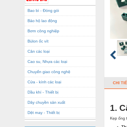
Bao bì - Đóng gói
Bảo hộ lao động
Bơm công nghiệp
Bùlon ốc vít
Cân các loại
Cao su, Nhựa các loại
Chuyển giao công nghệ
Cửa - kính các loại
CHI TI
Dầu khí - Thiết bị
Dây chuyền sản xuất
1. 
Dệt may - Thiết bị
Kẹp ống 
Dầu mỡ công nghiệp
Th