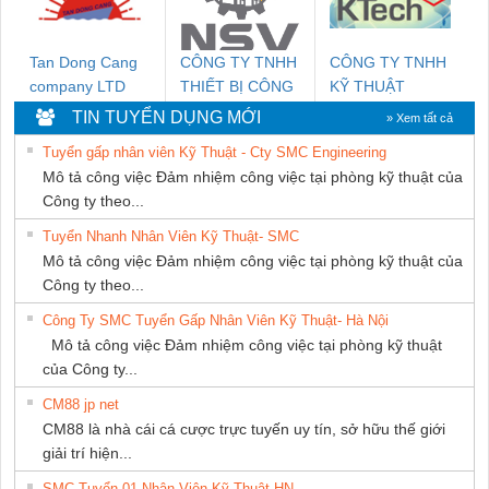
Tan Dong Cang
CÔNG TY TNHH
CÔNG TY TNHH
company LTD
THIẾT BỊ CÔNG
KỸ THUẬT
NGHIỆP NIHON
KTECH VIỆT
TIN TUYỂN DỤNG MỚI
» Xem tất cả
SETSUBI VIỆT
NAM
Tuyển gấp nhân viên Kỹ Thuật - Cty SMC Engineering
NAM
Mô tả công việc Đảm nhiệm công việc tại phòng kỹ thuật của
Công ty theo...
Tuyển Nhanh Nhân Viên Kỹ Thuật- SMC
Mô tả công việc Đảm nhiệm công việc tại phòng kỹ thuật của
Công ty theo...
Công Ty SMC Tuyển Gấp Nhân Viên Kỹ Thuật- Hà Nội
Mô tả công việc Đảm nhiệm công việc tại phòng kỹ thuật
của Công ty...
CM88 jp net
CM88 là nhà cái cá cược trực tuyến uy tín, sở hữu thế giới
giải trí hiện...
SMC Tuyển 01 Nhân Viên Kỹ Thuật-HN