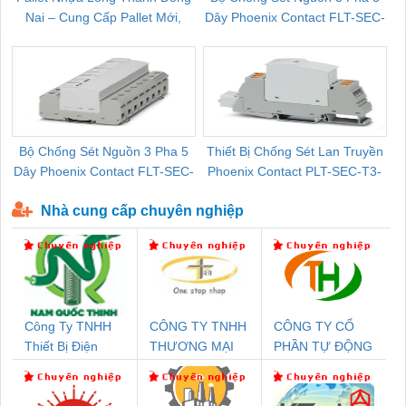
Nai – Cung Cấp Pallet Mới,
Dây Phoenix Contact FLT-SEC-
C
Pallet Cũ Giá Tốt
P-T1-3S-264/50-FM - 2909589
Bộ Chống Sét Nguồn 3 Pha 5
Thiết Bị Chống Sét Lan Truyền
B
Dây Phoenix Contact FLT-SEC-
Phoenix Contact PLT-SEC-T3-
P-T1-3S-440/35-FM - 2908264
230-FM-PT - 2907928
Nhà cung cấp chuyên nghiệp
Công Ty TNHH
CÔNG TY TNHH
CÔNG TY CỔ
Thiết Bị Điện
THƯƠNG MẠI
PHẦN TỰ ĐỘNG
Nam Quốc Thịnh
THIÊN ÂN VIỆT
TIẾN HƯNG
NAM