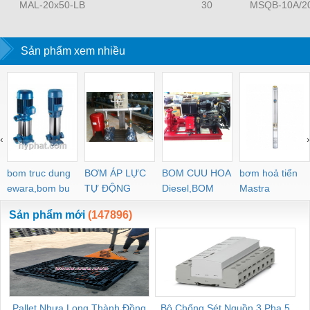
MAL-20x50-LB
30
MSQB-10A/2
Sản phẩm xem nhiều
‹
›
bom truc dung
BƠM ÁP LỰC
BOM CUU HOA
bơm hoả tiển
ewara,bom bu
TỰ ĐỘNG
Diesel,BOM
Mastra
ewara
CHUA CHAY
Sản phẩm mới
(147896)
Pallet Nhựa Long Thành Đồng
Bộ Chống Sét Nguồn 3 Pha 5