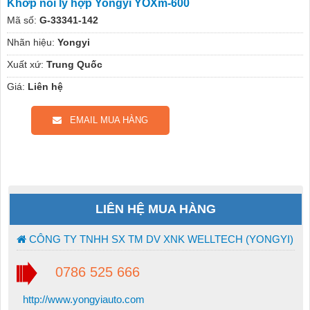
Khớp nối ly hợp Yongyi YOXm-600
Mã số:
G-33341-142
Nhãn hiệu:
Yongyi
Xuất xứ:
Trung Quốc
Giá:
Liên hệ
EMAIL MUA HÀNG
LIÊN HỆ MUA HÀNG
CÔNG TY TNHH SX TM DV XNK WELLTECH (YONGYI)
0786 525 666
http://www.yongyiauto.com