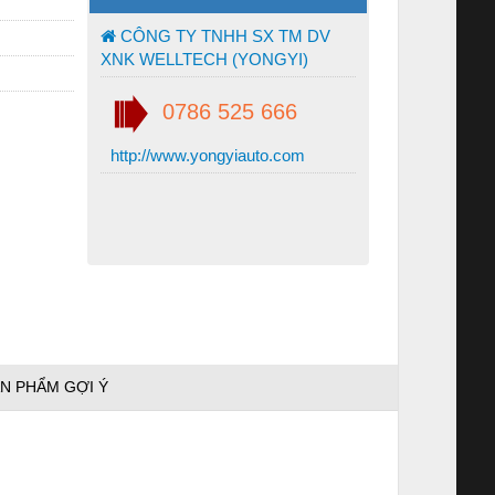
CÔNG TY TNHH SX TM DV
XNK WELLTECH (YONGYI)
0786 525 666
http://www.yongyiauto.com
N PHẨM GỢI Ý