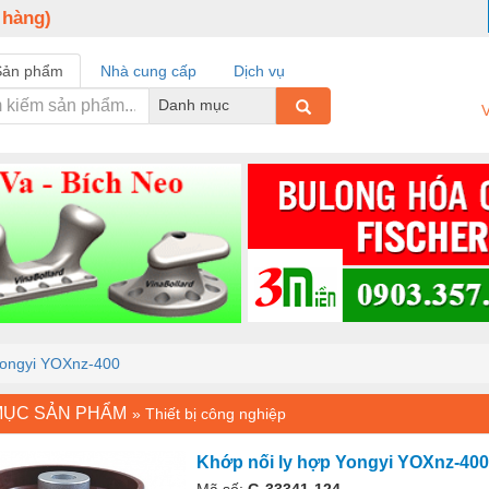
 hàng)
Sản phẩm
Nhà cung cấp
Dịch vụ
Danh mục
V
Yongyi YOXnz-400
MỤC SẢN PHẨM
»
Thiết bị công nghiệp
Khớp nối ly hợp Yongyi YOXnz-400
Mã số:
G-33341-124