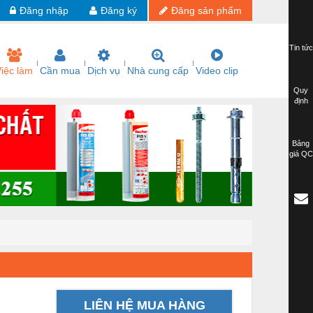
Đăng nhập
Đăng ký
Đăng sản phẩm
Tin tức
iệc làm
Cần mua
Dịch vụ
Nhà cung cấp
Video clip
Quy
định
Bảng
giá QC
LIÊN HỆ MUA HÀNG