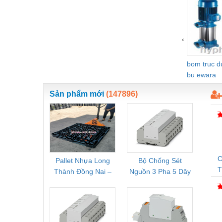
Vật liệu xây dựng
Vòng bi - Bạc đạn
‹
Xe hơi - Phụ tùng
bom truc 
Xe máy - Phụ tùng
bu ewara
Xe tải - phụ tùng
Sản phẩm mới
(147896)
Y khoa - Trang thiết bị
C
Pallet Nhựa Long
Bộ Chống Sét
Rơ Le 
Thành Đồng Nai –
Nguồn 3 Pha 5 Dây
Phoe
T
Cung Cấp Pallet
Phoenix Contact
PSR-
Mới, Pallet Cũ Giá
FLT-SEC-P-T1-3S-
1NC-
Tốt
264/50-FM -
2
2909589