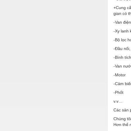
Hóa chất-Trang thiết bị
+Cung cấ
Kệ công nghiệp
gian có 
-Van điện
Khí nén - Thiết bị
-Xy lanh 
Khuôn mẫu - Phụ tùng
-Bộ lọc h
Lọc công nghiệp
-Đầu nối,
Máy công cụ - Phụ tùng
-Bình tíc
Mỏ - Trang thiết bị
-Van nướ
-Motor
Mô tơ - Hộp số
-Cảm biế
Môi trường - Thiết bị
-Phốt
Nâng hạ - Trang thiết bị
v.v…
Nội - Ngoại thất - văn phòng
Các sản 
Nồi hơi - Trang thiết bị
Chúng tôi
Hơn thế n
Nông nghiệp - Thiết bị