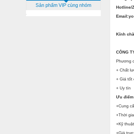
Sản phẩm VIP cùng nhóm
Dịch vụ - Thi công
Hotline/
Email:y
Điện công nghiệp
Điện gia dụng
Kính chà
Điện Lạnh
Đóng tàu Thiết bị
CÔNG TY 
Đúc chính xác Thiết bị
Phương c
+ Chất lư
Dụng cụ cầm tay
+ Giá tốt
Dụng cụ cắt gọt
+ Uy tín
Dụng cụ điện
Ưu điểm 
Dụng cụ đo
+Cung cấp
Gỗ - Trang thiết bị
+Thời gi
+Kỹ thuật
Hàn cắt - Thiết bị
+Giá trực