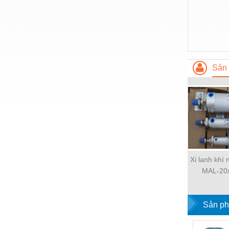
Thiết bị làm sạch
Thiết bị sơn - Sơn
Thiết bị nhà bếp
Thiết bị nhiệt
Sản 
Thiêt bị PCCC
Thiết bị truyền động
Thiết bị văn phòng
Thiết bị viễn thông
Thủy lực-Thiết bị
Xi lanh khí
Thủy sản - Trang thiết bị
MAL-20
Tự động hoá
Sản ph
Van - Co các loại
Vật liệu mài mòn