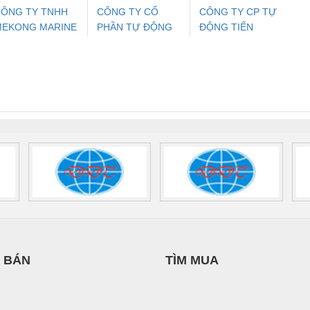
ÔNG TY TNHH
CÔNG TY CỔ
CÔNG TY CP TỰ
MEKONG MARINE
PHẦN TỰ ĐỘNG
ĐỘNG TIẾN
ưu Điện AC
Mô-đun Ắc Quy UPS
Rơ Le An Toàn
Bộ g
UPPLY
TIẾN HƯNG
HƯNG
 Suất Cao
Phoenix Contact
Phoenix Contact
nix Contact
QUINT-HP-
2981059 – PSR-
TRAN
INT-HP-
BAT/PB/48DC/7.0AH/PT
SCP-
1K5 H
0AC/2.5KVA/PT
- 1133819
24UC/ESL4/3X1/1X2/B
 1136815
 BÁN
TÌM MUA