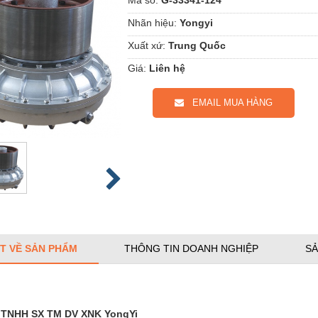
Nhãn hiệu:
Yongyi
Xuất xứ:
Trung Quốc
Giá:
Liên hệ
EMAIL MUA HÀNG
ẾT VỀ SẢN PHẨM
THÔNG TIN DOANH NGHIỆP
SẢ
 TNHH SX TM DV XNK YongYi