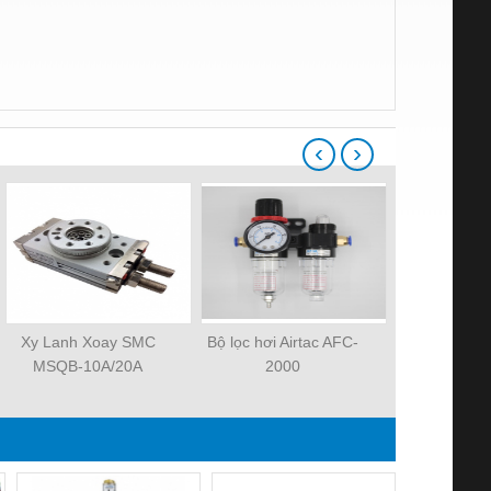
‹
›
Xy Lanh Xoay SMC
Bộ lọc hơi Airtac AFC-
Xylanh k
MSQB-10A/20A
2000
MHZ2-