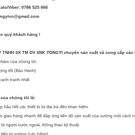
Zalo/Viber: 0786 525 666
ongyivn@gmail.com
o quý khách hàng !
TNHH SX TM DV XNK YONGYI chuyên sản xuất và cung cấp các thi
hâm của chúng tôi:
ợng tốt (Bảo Hành)
 cạnh tranh nhất
của chúng tôi là:
 hầu hết các thiết bị từ đại trà đến khan hiếm.
an giao hàng nhanh để đáp ứng tiến độ sản xuất của xưởng một cách 
 là người nước ngoài, thông thạo kỹ thuật.
 tiếp từ xưởng (các hãng)