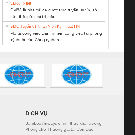
CM88 jp net
CÔNG TY TNHH
CÔNG TY TNHH
CÔNG TY TNHH
CM88 là nhà cái cá cược trực tuyến uy tín, sở
THIẾT BỊ CÔNG
KỸ THUẬT KTECH
KINH DOANH
iám sát chuỗi
Bộ chỉnh lưu nguồn
Nẹp nhôm chống
Bộ c
hữu thế giới giải trí hiện...
NGHIỆP NIHON
VIỆT NAM
DỊCH VỤ XNK
tấm pin
điện TRANSCLINIC
trơn Đà Nẵng
giám 
SETSUBI VIỆT
PHƯƠNG NAM
SMC Tuyển 01 Nhân Viên Kỹ Thuật-HN
SCLINIC 16I+
BKE 1K5.4
Sola
NAM
Mô tả công việc Đảm nhiệm công việc tại phòng
 (2502520000)
(7791400879)2. Giá
TRAN
kỹ thuật của Công ty theo...
1K5.4
DỊCH VỤ
Bamboo Airways chính thức khai trương
Phòng chờ Thương gia tại Côn Đảo