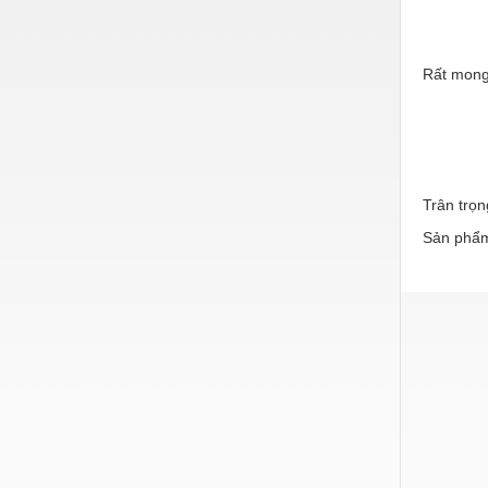
Nước-Vật tư thiết bị
Phốt cơ khí
Rất mong
Sắt, thép, inox các loại
Thí nghiệm-Trang thiết bị
Thiết bị chiếu sáng
Trân trọn
Thiết bị chống sét
Sản phẩm
Thiết bị an ninh
Thiết bị công nghiệp
Thiết bị công trình
Thiết bị điện
Thiết bị giáo dục
Thiết bị khác