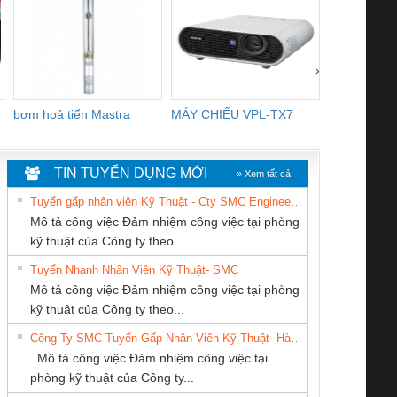
›
bơm hoả tiển Mastra
MÁY CHIẾU VPL-TX7
BOM DINH
WHITE
TIN TUYỂN DỤNG MỚI
» Xem tất cả
Tuyển gấp nhân viên Kỹ Thuật - Cty SMC Engineering
Mô tả công việc Đảm nhiệm công việc tại phòng
kỹ thuật của Công ty theo...
Tuyển Nhanh Nhân Viên Kỹ Thuật- SMC
Công ty TNHH
CÔNG TY CỔ
CÔNG TY TNHH
 Le An Toàn
Bộ giám sát chuỗi
Bộ giám sát dòng
Bộ ng
Mô tả công việc Đảm nhiệm công việc tại phòng
Thương Mại SX Ba
PHẦN DÂY VÀ
THƯƠNG MẠI
enix Contact
tấm pin
điện chuỗi
ray W
kỹ thuật của Công ty theo...
Miền
CÁP ĐIỆN
DỊCH VỤ KỸ
6960 – PSR-
TRANSCLINIC 16I+
TRANSCLINIC 16I+
BAS 
Công Ty SMC Tuyển Gấp Nhân Viên Kỹ Thuật- Hà Nội
THƯỢNG ĐÌNH
THUẬT ĐIỆN CƠ
SCP-
1K5 L (2433950000)
(2008130000)
(28
Mô tả công việc Đảm nhiệm công việc tại
GIA HƯNG PHÁT
/FSP/2X1/1X2
phòng kỹ thuật của Công ty...