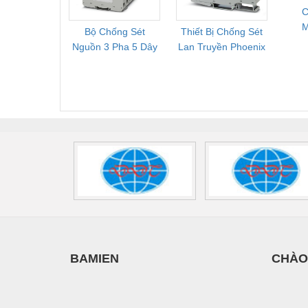
C
Bộ Chống Sét
Thiết Bị Chống Sét
Bộ L
S
Nguồn 3 Pha 5 Dây
Lan Truyền Phoenix
Công
Phoenix Contact
Contact PLT-SEC-
Phoe
FLT-SEC-P-T1-3S-
T3-230-FM-PT -
QU
440/35-FM -
2907928
UPS/23
2908264
-
BAMIEN
CHÀO