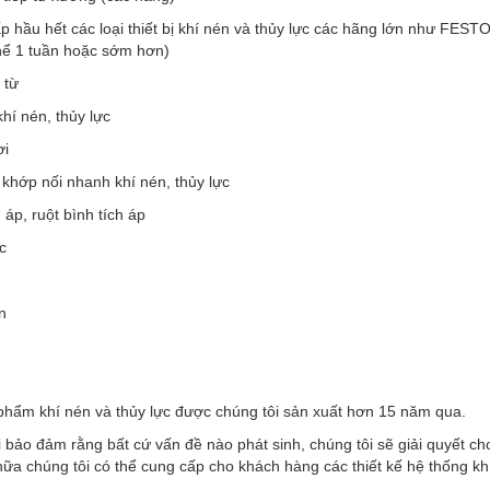
p hầu hết các loại thiết bị khí nén và thủy lực các hãng lớn như F
thể 1 tuần hoặc sớm hơn)
 từ
khí nén, thủy lực
ơi
 khớp nối nhanh khí nén, thủy lực
h áp, ruột bình tích áp
c
n
phẩm khí nén và thủy lực được chúng tôi sản xuất hơn 15 năm qua.
 bảo đảm rằng bất cứ vấn đề nào phát sinh, chúng tôi sẽ giải quyết c
ữa chúng tôi có thể cung cấp cho khách hàng các thiết kế hệ thống kh