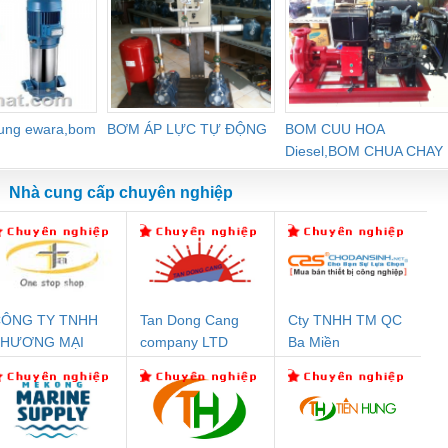
dung ewara,bom
BƠM ÁP LỰC TỰ ĐỘNG
BOM CUU HOA
Diesel,BOM CHUA CHAY
Nhà cung cấp chuyên nghiệp
ÔNG TY TNHH
Tan Dong Cang
Cty TNHH TM QC
Đệm An Toàn
Rơ Le An Toàn
Bộ Lặp Tín Hiệu
Rơ
THƯƠNG MẠI
company LTD
Ba Miền
nix Contact
Phoenix Contact
PROFIBUS Phoenix
Pho
HIÊN ÂN VIỆT
PC20-1NO-
PSR-SCP-
Contact PSI-REP-
298
NAM
24DC-SP -
24UC/ESL4/3X1/1X2/B
PROFIBUS/12MB -
700578
- 2981059
2708863
24DC