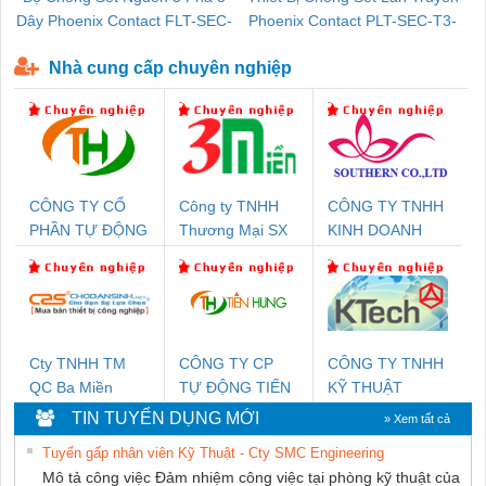
Dây Phoenix Contact FLT-SEC-
Phoenix Contact PLT-SEC-T3-
P-T1-3S-440/35-FM - 2908264
230-FM-PT - 2907928
Nhà cung cấp chuyên nghiệp
CÔNG TY CỔ
Công ty TNHH
CÔNG TY TNHH
PHẦN TỰ ĐỘNG
Thương Mại SX
KINH DOANH
TIẾN HƯNG
Ba Miền
DỊCH VỤ XNK
PHƯƠNG NAM
Cty TNHH TM
CÔNG TY CP
CÔNG TY TNHH
QC Ba Miền
TỰ ĐỘNG TIẾN
KỸ THUẬT
HƯNG
KTECH VIỆT
TIN TUYỂN DỤNG MỚI
» Xem tất cả
NAM
Tuyển gấp nhân viên Kỹ Thuật - Cty SMC Engineering
Mô tả công việc Đảm nhiệm công việc tại phòng kỹ thuật của