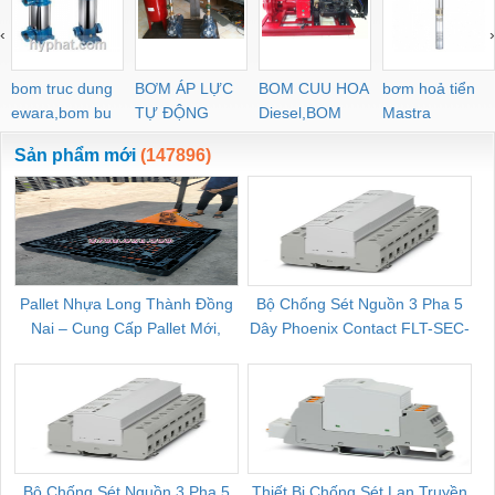
‹
›
bom truc dung
BƠM ÁP LỰC
BOM CUU HOA
bơm hoả tiển
ewara,bom bu
TỰ ĐỘNG
Diesel,BOM
Mastra
ewara
CHUA CHAY
Sản phẩm mới
(147896)
Pallet Nhựa Long Thành Đồng
Bộ Chống Sét Nguồn 3 Pha 5
Nai – Cung Cấp Pallet Mới,
Dây Phoenix Contact FLT-SEC-
C
Pallet Cũ Giá Tốt
P-T1-3S-264/50-FM - 2909589
Bộ Chống Sét Nguồn 3 Pha 5
Thiết Bị Chống Sét Lan Truyền
B