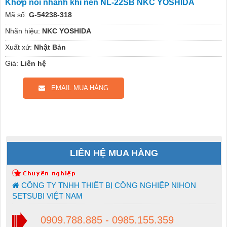
Khớp nối nhanh khí nén NL-22SB NKC YOSHIDA
Mã số:
G-54238-318
Nhãn hiệu:
NKC YOSHIDA
Xuất xứ:
Nhật Bản
Giá:
Liên hệ
EMAIL MUA HÀNG
LIÊN HỆ MUA HÀNG
CÔNG TY TNHH THIẾT BỊ CÔNG NGHIỆP NIHON
SETSUBI VIỆT NAM
0909.788.885 - 0985.155.359