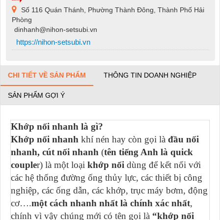
Số 116 Quán Thánh, Phường Thành Đông, Thành Phố Hải
Phòng
dinhanh@nihon-setsubi.vn
https://nihon-setsubi.vn
CHI TIẾT VỀ SẢN PHẨM
THÔNG TIN DOANH NGHIỆP
SẢN PHẨM GỢI Ý
Khớp nối nhanh là gì?
Khớp nối nhanh
khí nén hay còn gọi là
đầu nối
nhanh, cút nối nhanh
(
tên tiếng Anh là quick
couple
r) là một loại
khớp nối
dùng để kết nối với
các hệ thống đường ống thủy lực, các thiết bị công
nghiệp, các ống dẫn, các khớp, trục máy bơm, động
cơ….
một cách nhanh nhất là chính xác nhất
,
chính vì vậy chúng mới có tên gọi là
“khớp nối