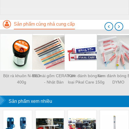
Sản phẩm cùng nhà cung cấp
‹
›
Bột rà khuôn N-RED
Đá mài gốm CERATON
Kem đánh bóng kim
Kem đánh bóng 
400g
- Nhật Bản
loại Pikal Care 150g
DYMO
Sản phẩm xem nhiều