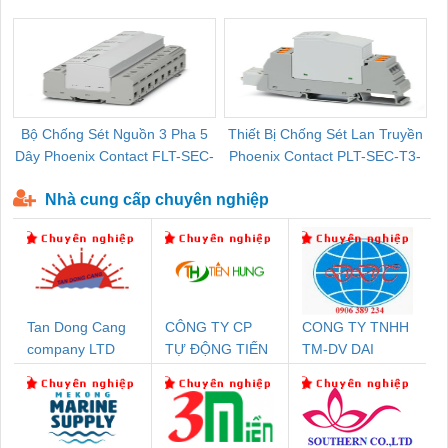
Pallet Cũ Giá Tốt
P-T1-3S-264/50-FM - 2909589
Bộ Chống Sét Nguồn 3 Pha 5
Thiết Bị Chống Sét Lan Truyền
B
Dây Phoenix Contact FLT-SEC-
Phoenix Contact PLT-SEC-T3-
P-T1-3S-440/35-FM - 2908264
230-FM-PT - 2907928
Nhà cung cấp chuyên nghiệp
Tan Dong Cang
CÔNG TY CP
CONG TY TNHH
company LTD
TỰ ĐỘNG TIẾN
TM-DV DAI
HƯNG
DONG THANH