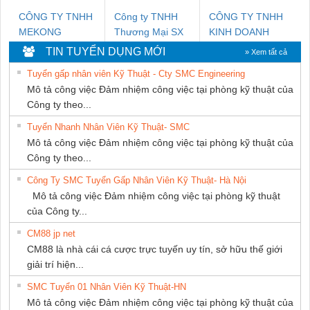
CÔNG TY TNHH
Công ty TNHH
CÔNG TY TNHH
MEKONG
Thương Mại SX
KINH DOANH
MARINE SUPPLY
Ba Miền
DỊCH VỤ XNK
TIN TUYỂN DỤNG MỚI
» Xem tất cả
PHƯƠNG NAM
Tuyển gấp nhân viên Kỹ Thuật - Cty SMC Engineering
Mô tả công việc Đảm nhiệm công việc tại phòng kỹ thuật của
Công ty theo...
Tuyển Nhanh Nhân Viên Kỹ Thuật- SMC
Mô tả công việc Đảm nhiệm công việc tại phòng kỹ thuật của
Công ty theo...
Công Ty SMC Tuyển Gấp Nhân Viên Kỹ Thuật- Hà Nội
Mô tả công việc Đảm nhiệm công việc tại phòng kỹ thuật
của Công ty...
CM88 jp net
CM88 là nhà cái cá cược trực tuyến uy tín, sở hữu thế giới
giải trí hiện...
SMC Tuyển 01 Nhân Viên Kỹ Thuật-HN
Mô tả công việc Đảm nhiệm công việc tại phòng kỹ thuật của