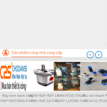
Sản phẩm cùng nhà cung cấp
‹
›
Máy bơm bánh răng,
BƠM HGP HGP-1A-
VAN ATOS ITALIA
Đầu nối nhanh 
HGP HGP-555A-F44R-
F1R HGP-1A-F8R
CHẤT LƯỢNG CAO
PC10-01 PC10
2B-G1 HGP-11A-
HGP-11A-F1R1R HGP-
HR-013 HR-003 HR-
PC10-03 PC10