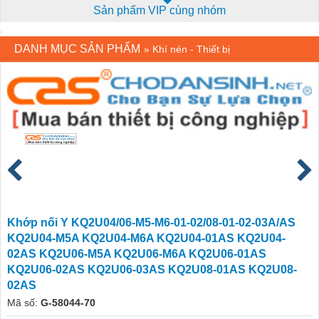
Sản phẩm VIP cùng nhóm
DANH MỤC SẢN PHẨM
»
Khí nén - Thiết bị
Khớp nối Y KQ2U04/06-M5-M6-01-02/08-01-02-03A/AS
KQ2U04-M5A KQ2U04-M6A KQ2U04-01AS KQ2U04-
02AS KQ2U06-M5A KQ2U06-M6A KQ2U06-01AS
KQ2U06-02AS KQ2U06-03AS KQ2U08-01AS KQ2U08-
02AS
Mã số:
G-58044-70