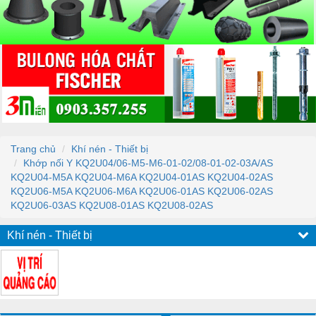
Trang chủ
Khí nén - Thiết bị
Khớp nối Y KQ2U04/06-M5-M6-01-02/08-01-02-03A/AS
KQ2U04-M5A KQ2U04-M6A KQ2U04-01AS KQ2U04-02AS
KQ2U06-M5A KQ2U06-M6A KQ2U06-01AS KQ2U06-02AS
KQ2U06-03AS KQ2U08-01AS KQ2U08-02AS
Khí nén - Thiết bị