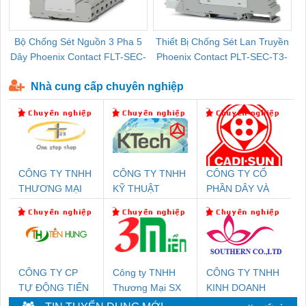
Bộ Chống Sét Nguồn 3 Pha 5
Thiết Bị Chống Sét Lan Truyền
B
Dây Phoenix Contact FLT-SEC-
Phoenix Contact PLT-SEC-T3-
P-T1-3S-440/35-FM - 2908264
230-FM-PT - 2907928
Nhà cung cấp chuyên nghiệp
CÔNG TY TNHH
CÔNG TY TNHH
CÔNG TY CỔ
THƯƠNG MẠI
KỸ THUẬT
PHẦN DÂY VÀ
THIÊN ÂN VIỆT
KTECH VIỆT
CÁP ĐIỆN
NAM
NAM
THƯỢNG ĐÌNH
CÔNG TY CP
Công ty TNHH
CÔNG TY TNHH
TỰ ĐỘNG TIẾN
Thương Mại SX
KINH DOANH
HƯNG
Ba Miền
DỊCH VỤ XNK