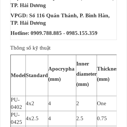
TP. Hải Dương
VPGD: Số 116 Quán Thánh, P. Bình Hàn,
TP. Hải Dương
Hotline: 0909.788.885 - 0985.155.359
Thông số kỹ thuật
Inner
Bu
Apocrypha
Thickness
pr
diameter
Model
Standard
(mm)
(mm)
Kg
(mm)
PU-
4x2
4
2
One
23
0402
PU-
4x2.5
4
2.5
0.75
23
0425