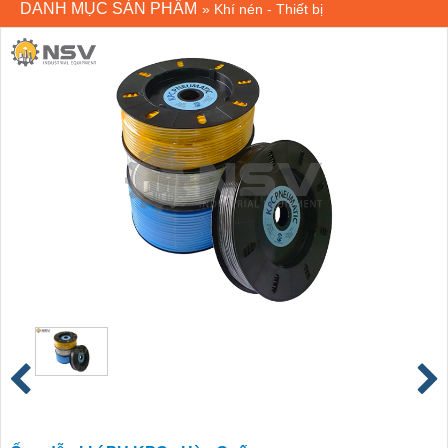
DANH MỤC SẢN PHẨM
»
Khí nén - Thiết bị