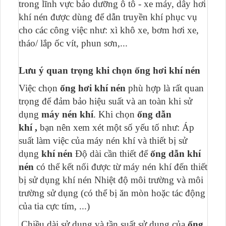
trong lĩnh vực bảo dưỡng ô tô - xe máy, dây hơi
khí nén được dùng để dẫn truyền khí phục vụ
cho các công việc như: xì khô xe, bơm hơi xe,
tháo/ lắp ốc vít, phun sơn,...
Lưu ý quan trọng khi chọn ống hơi khí nén
Việc chọn
ống hơi khí nén
phù hợp là rất quan
trọng để đảm bảo hiệu suất và an toàn khi sử
dụng
máy nén khí
. Khi chọn
ống dẫn
khí
,
bạn nên xem xét một số yếu tố như: Áp
suất làm việc của máy nén khí và thiết bị sử
dụng
khí nén
Độ dài cần thiết để
ống dẫn khí
nén
có thể kết nối được từ máy nén khí đến thiết
bị sử dụng khí nén Nhiệt độ môi trường và môi
trường sử dụng (có thể bị ăn mòn hoặc tác động
của tia cực tím, ...)
Chiều dài sử dụng và tần suất sử dụng của
ống