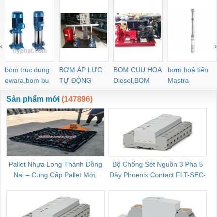
‹
›
bom truc dung
BƠM ÁP LỰC
BOM CUU HOA
bơm hoả tiển
ewara,bom bu
TỰ ĐỘNG
Diesel,BOM
Mastra
ewara
CHUA CHAY
Sản phẩm mới
(147896)
Pallet Nhựa Long Thành Đồng
Bộ Chống Sét Nguồn 3 Pha 5
Nai – Cung Cấp Pallet Mới,
Dây Phoenix Contact FLT-SEC-
C
Pallet Cũ Giá Tốt
P-T1-3S-264/50-FM - 2909589