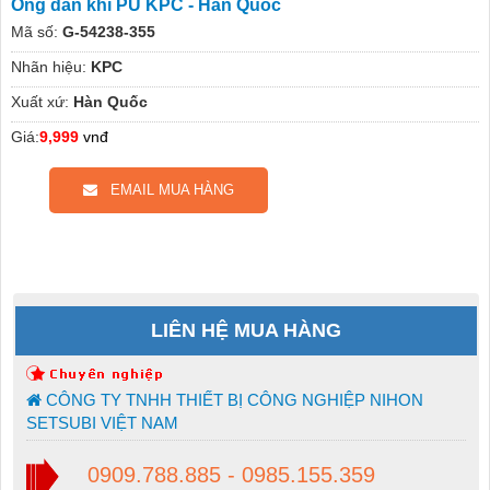
Ống dẫn khí PU KPC - Hàn Quốc
Mã số:
G-54238-355
Nhãn hiệu:
KPC
Xuất xứ:
Hàn Quốc
Giá:
9,999
vnđ
EMAIL MUA HÀNG
LIÊN HỆ MUA HÀNG
CÔNG TY TNHH THIẾT BỊ CÔNG NGHIỆP NIHON
SETSUBI VIỆT NAM
0909.788.885 - 0985.155.359