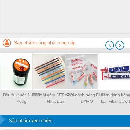
Sản phẩm cùng nhà cung cấp
‹
›
Bột rà khuôn N-RED
Đá mài gốm CERATON
Kem đánh bóng ELGIN
Kem đánh bóng
400g
- Nhật Bản
DYMO
loại Pikal Care
Sản phẩm xem nhiều