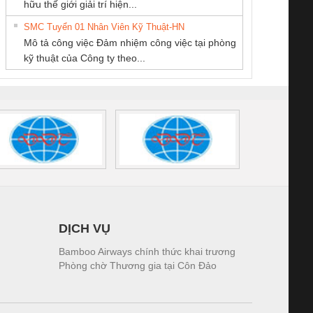
hữu thế giới giải trí hiện...
SUPPLY
DỊCH VỤ XNK
tấm pin
điện TRANSCLINIC
trơn Đà Nẵng
giám 
PHƯƠNG NAM
SMC Tuyển 01 Nhân Viên Kỹ Thuật-HN
SCLINIC 16I+
BKE 1K5.4
Sola
Mô tả công việc Đảm nhiệm công việc tại phòng
 (2502520000)
(7791400879)2. Giá
TRAN
kỹ thuật của Công ty theo...
1K5.4
DỊCH VỤ
Bamboo Airways chính thức khai trương
Phòng chờ Thương gia tại Côn Đảo