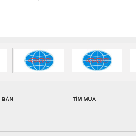
HƯNG
NGHIỆP NIHON
THIÊN ÂN VIỆT
 Suất Cao
Phoenix Contact
Phoenix Contact
SETSUBI VIỆT
NAM
nix Contact
QUINT-HP-
2981059 – PSR-
TRAN
NAM
INT-HP-
BAT/PB/48DC/7.0AH/PT
SCP-
1K5 H
0AC/2.5KVA/PT
- 1133819
24UC/ESL4/3X1/1X2/B
 1136815
 BÁN
TÌM MUA