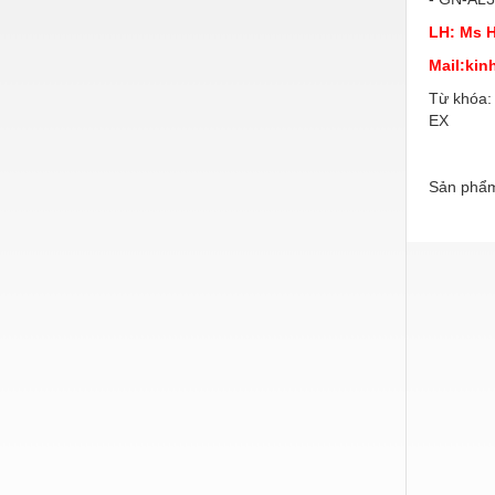
Hóa chất-Trang thiết bị
LH: Ms H
Kệ công nghiệp
Mail:ki
Khí nén - Thiết bị
Từ khóa:
EX
Khuôn mẫu - Phụ tùng
Lọc công nghiệp
Sản phẩm
Máy công cụ - Phụ tùng
Mỏ - Trang thiết bị
Mô tơ - Hộp số
Môi trường - Thiết bị
Nâng hạ - Trang thiết bị
Nội - Ngoại thất - văn phòng
Nồi hơi - Trang thiết bị
Nông nghiệp - Thiết bị