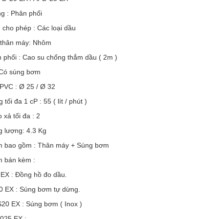
g : Phân phối
 cho phép : Các loại dầu
u thân máy: Nhôm
 phối : Cao su chống thắm dầu ( 2m )
 Có súng bơm
PVC : Ø 25 / Ø 32
tối đa 1 cP : 55 ( lít / phút )
 xả tối đa : 2
g lượng: 4.3 Kg
 bao gồm : Thân máy + Súng bơm
 bán kèm :
 EX : Đồng hồ đo dầu.
0 EX : Súng bơm tự dừng.
20 EX : Súng bơm ( Inox )
025 EX :