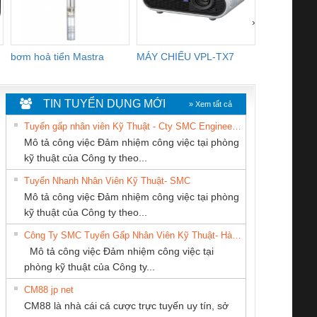
›
bơm hoả tiển Mastra
MÁY CHIẾU VPL-TX7
BOM DINH
WHITE
TIN TUYỂN DỤNG MỚI
» Xem tất cả
Tuyển gấp nhân viên Kỹ Thuật - Cty SMC Engineering
Mô tả công việc Đảm nhiệm công việc tại phòng
kỹ thuật của Công ty theo...
Tuyển Nhanh Nhân Viên Kỹ Thuật- SMC
CÔNG TY TNHH
CONG TY TNHH
Công Ty TNHH
 Le An Toàn
Bộ giám sát chuỗi
Bộ giám sát dòng
Bộ ng
Mô tả công việc Đảm nhiệm công việc tại phòng
THƯƠNG MẠI
TM-DV DAI DONG
Thiết Bị Điện Nam
enix Contact
tấm pin
điện chuỗi
ray W
kỹ thuật của Công ty theo...
DỊCH VỤ KỸ
THANH
Quốc Thịnh
6960 – PSR-
TRANSCLINIC 16I+
TRANSCLINIC 16I+
BAS 
Công Ty SMC Tuyển Gấp Nhân Viên Kỹ Thuật- Hà Nội
THUẬT ĐIỆN CƠ
SCP-
1K5 L (2433950000)
(2008130000)
(28
Mô tả công việc Đảm nhiệm công việc tại
GIA HƯNG PHÁT
/FSP/2X1/1X2
phòng kỹ thuật của Công ty...
CM88 jp net
Cty TNHH TM QC
CÔNG TY TNHH
CÔNG TY TNHH
CM88 là nhà cái cá cược trực tuyến uy tín, sở
Ba Miền
MEKONG MARINE
KINH DOANH
iám sát chuỗi
Bộ chỉnh lưu nguồn
Nẹp nhôm chống
Bộ c