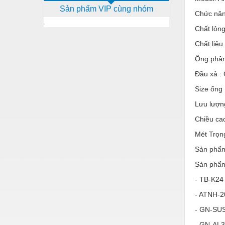
Sản phẩm VIP cùng nhóm
Dịch vụ - Thi công
Chức năn
Điện công nghiệp
Chất lỏng
Chất liệ
Điện gia dụng
Ống phân
Điện Lạnh
Đầu xả :
Đóng tàu Thiết bị
Size ống 
Đúc chính xác Thiết bị
Lưu lượng 
Dụng cụ cầm tay
Chiều cao
Mét Trọn
Dụng cụ cắt gọt
Sản phẩm
Dụng cụ điện
Sản phẩm
Dụng cụ đo
- TB-K24
Gỗ - Trang thiết bị
- ATNH-2
Hàn cắt - Thiết bị
- GN-SUS
- GN-AL3