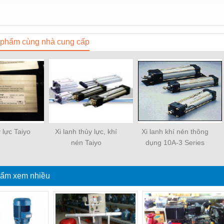
phẩm cùng nhà cung cấp
y lực Taiyo
Xi lanh thủy lực, khí
Xi lanh khí nén thông
nén Taiyo
dụng 10A-3 Series
ẩm xem nhiều