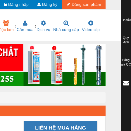
Đăng nhập
Đăng ký
Đăng sản phẩm
Tin tức
iệc làm
Cần mua
Dịch vụ
Nhà cung cấp
Video clip
Quy
định
Bảng
giá QC
LIÊN HỆ MUA HÀNG