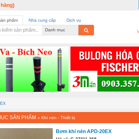
 hàng)
Sản phẩm
Nhà cung cấp
Dịch vụ
Danh mục
V
0EX
MỤC SẢN PHẨM
»
Khí nén - Thiết bị
Bơm khí nén APD-20EX
Mã số:
G-27311-268