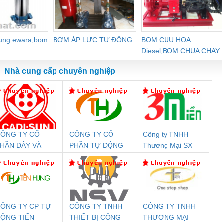
dung ewara,bom
BƠM ÁP LỰC TỰ ĐỘNG
BOM CUU HOA
Diesel,BOM CHUA CHAY
Nhà cung cấp chuyên nghiệp
ÔNG TY CỔ
CÔNG TY CỔ
Công ty TNHH
Đệm An Toàn
Rơ Le An Toàn
Bộ Lặp Tín Hiệu
Rơ
HẦN DÂY VÀ
PHẦN TỰ ĐỘNG
Thương Mại SX
nix Contact
Phoenix Contact
PROFIBUS Phoenix
Pho
ÁP ĐIỆN
TIẾN HƯNG
Ba Miền
PC20-1NO-
PSR-SCP-
Contact PSI-REP-
298
THƯỢNG ĐÌNH
24DC-SP -
24UC/ESL4/3X1/1X2/B
PROFIBUS/12MB -
700578
- 2981059
2708863
24DC
ÔNG TY CP TỰ
CÔNG TY TNHH
CÔNG TY TNHH
ỘNG TIẾN
THIẾT BỊ CÔNG
THƯƠNG MẠI
ưu Điện AC
Mô-đun Ắc Quy UPS
Rơ Le An Toàn
Bộ g