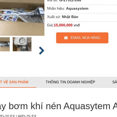
Nhãn hiệu:
Aquasystem
Xuất xứ:
Nhật Bản
Giá:
15,000,000
vnđ
EMAIL MUA HÀNG
ẾT VỀ SẢN PHẨM
THÔNG TIN DOANH NGHIỆP
SẢ
y bơm khí nén Aquasytem
PD-20 EX / APD-25 EX