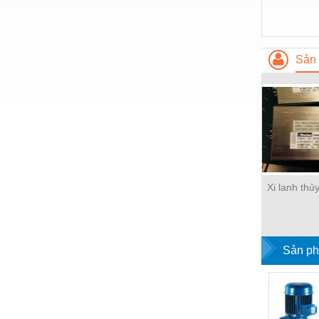
Nước-Vật tư thiết bị
Phốt cơ khí
Sản 
Sắt, thép, inox các loại
Thí nghiệm-Trang thiết bị
Thiết bị chiếu sáng
Thiết bị chống sét
Thiết bị an ninh
Xi lanh thủ
Thiết bị công nghiệp
Thiết bị công trình
Thiết bị điện
Sản ph
Thiết bị giáo dục
Thiết bị khác