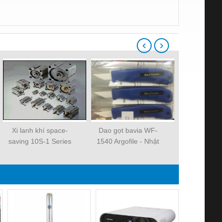
‹
›
Xi lanh khí space-
Dao gọt bavia WF-
Xi lanh kh
saving 10S-1 Series
1540 Argofile - Nhật
saving 10S-
Bản