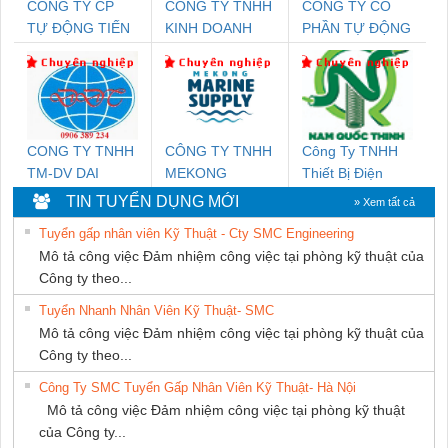
CÔNG TY CP
CÔNG TY TNHH
CÔNG TY CỔ
TỰ ĐỘNG TIẾN
KINH DOANH
PHẦN TỰ ĐỘNG
HƯNG
DỊCH VỤ XNK
TIẾN HƯNG
PHƯƠNG NAM
CONG TY TNHH
CÔNG TY TNHH
Công Ty TNHH
TM-DV DAI
MEKONG
Thiết Bị Điện
DONG THANH
MARINE
Nam Quốc Thịnh
TIN TUYỂN DỤNG MỚI
» Xem tất cả
SUPPLY
Tuyển gấp nhân viên Kỹ Thuật - Cty SMC Engineering
Mô tả công việc Đảm nhiệm công việc tại phòng kỹ thuật của
Công ty theo...
Tuyển Nhanh Nhân Viên Kỹ Thuật- SMC
Mô tả công việc Đảm nhiệm công việc tại phòng kỹ thuật của
Công ty theo...
Công Ty SMC Tuyển Gấp Nhân Viên Kỹ Thuật- Hà Nội
Mô tả công việc Đảm nhiệm công việc tại phòng kỹ thuật
của Công ty...