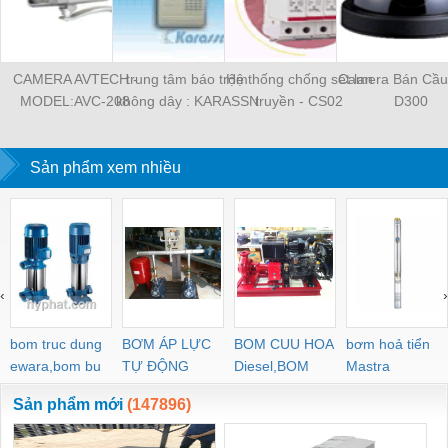
CAMERA AVTECH -
trung tâm báo trộm
Hệ thống chống sét lan
Camera Bán Cầu
MODEL:AVC-208
không dây : KARASSN
truyền - CS02
D300
- MODEL:KS-898
Sản phẩm xem nhiều
‹
›
bom truc dung
BƠM ÁP LỰC
BOM CUU HOA
bơm hoả tiển
ewara,bom bu
TỰ ĐỘNG
Diesel,BOM
Mastra
ewara
CHUA CHAY
Sản phẩm mới
(147896)