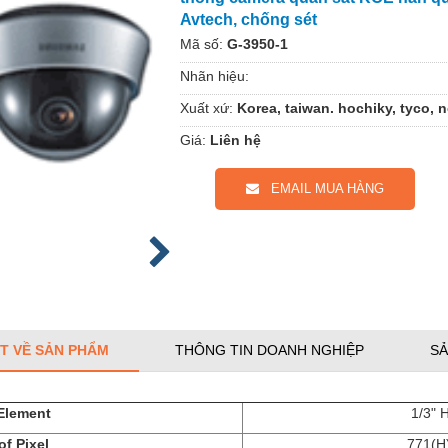
Avtech, chống sét
Mã số:
G-3950-1
Nhãn hiệu:
Xuất xứ:
Korea, taiwan. hochiky, tyco, 
Giá:
Liên hệ
EMAIL MUA HÀNG
ẾT VỀ SẢN PHẨM
THÔNG TIN DOANH NGHIỆP
SẢ
Element
1/3" 
f Pixel
771(H)