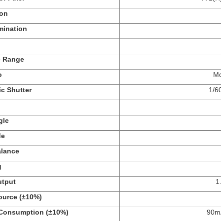
ion
umination
e
Range
o
Mo
ic Shutter
1/6
gle
de
alance
g
utput
1
ource
(±10%)
 Consumption
(±10%)
90mA