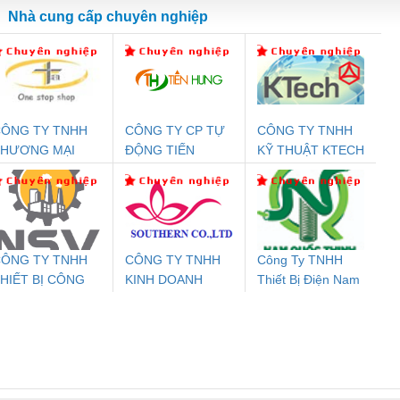
Nhà cung cấp chuyên nghiệp
ÔNG TY TNHH
CÔNG TY CP TỰ
CÔNG TY TNHH
Đệm An Toàn
Rơ Le An Toàn
Bộ Lặp Tín Hiệu
Rơ
THƯƠNG MẠI
ĐỘNG TIẾN
KỸ THUẬT KTECH
nix Contact
Phoenix Contact
PROFIBUS Phoenix
Pho
HIÊN ÂN VIỆT
HƯNG
VIỆT NAM
PC20-1NO-
PSR-SCP-
Contact PSI-REP-
298
NAM
24DC-SP -
24UC/ESL4/3X1/1X2/B
PROFIBUS/12MB -
700578
- 2981059
2708863
24DC
ÔNG TY TNHH
CÔNG TY TNHH
Công Ty TNHH
HIẾT BỊ CÔNG
KINH DOANH
Thiết Bị Điện Nam
ưu Điện AC
Mô-đun Ắc Quy UPS
Rơ Le An Toàn
Bộ g
GHIỆP NIHON
DỊCH VỤ XNK
Quốc Thịnh
 Suất Cao
Phoenix Contact
Phoenix Contact
ETSUBI VIỆT
PHƯƠNG NAM
nix Contact
QUINT-HP-
2981059 – PSR-
TRAN
NAM
INT-HP-
BAT/PB/48DC/7.0AH/PT
SCP-
1K5 H
0AC/2.5KVA/PT
- 1133819
24UC/ESL4/3X1/1X2/B
 1136815