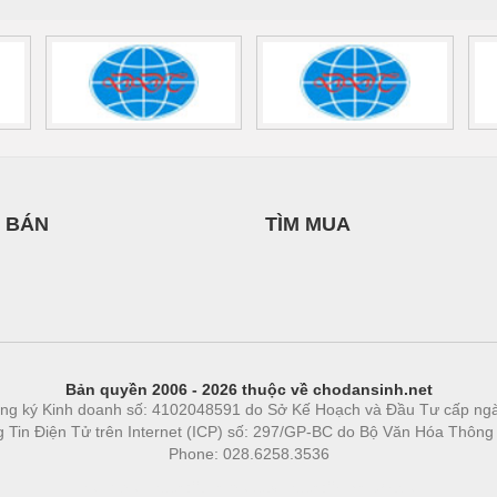
 BÁN
TÌM MUA
Bản quyền 2006 - 2026 thuộc về chodansinh.net
ng ký Kinh doanh số: 4102048591 do Sở Kế Hoạch và Đầu Tư cấp ng
ng Tin Điện Tử trên Internet (ICP) số: 297/GP-BC do Bộ Văn Hóa Thông
Phone: 028.6258.3536
Phòng trọ
|
https://bdsgroup.vn
https://kqxs123.com