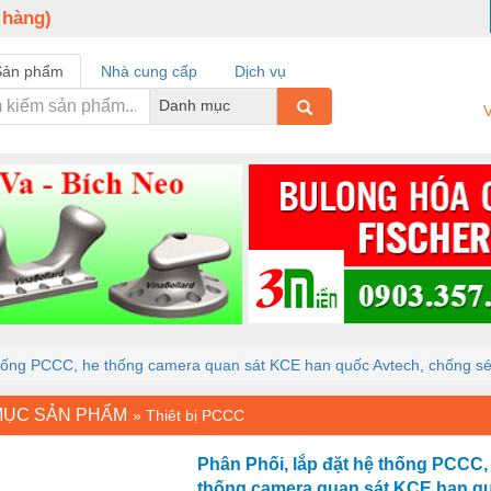
 hàng)
Sản phẩm
Nhà cung cấp
Dịch vụ
Danh mục
V
thống PCCC, he thống camera quan sát KCE han quốc Avtech, chống sé
MỤC SẢN PHẨM
»
Thiêt bị PCCC
Phân Phối, lắp đặt hệ thống PCCC,
thống camera quan sát KCE han q