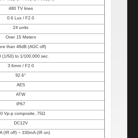
480 TV lines
0.6 Lux / F2.0
24 units
Over 15 Meters
re than 48dB (AGC off)
0 (1/50) to 1/100,000 sec.
3.6mm / F2.0
92.6
°
AES
ATW
IP67
.0 Vp-p composite, 75
Ω
DC12V
 (IR off) ~ 330mA (IR on)