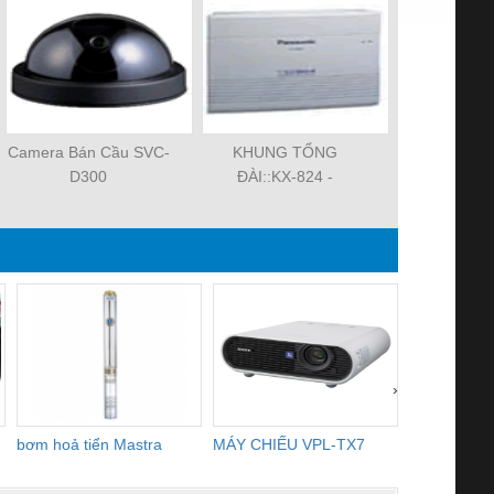
Camera Bán Cầu SVC-
KHUNG TỔNG
Hệ thống c
D300
ĐÀI::KX-824 -
trực tiếp
MODEL:KX-TD-824
›
bơm hoả tiển Mastra
MÁY CHIẾU VPL-TX7
BOM DINH
WHITE