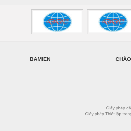
Vật liệu xây dựng
Vòng bi - Bạc đạn
Xe hơi - Phụ tùng
Xe máy - Phụ tùng
Xe tải - phụ tùng
BAMIEN
CHÀO
Y khoa - Trang thiết bị
Giấy phép đă
Giấy phép Thiết lập tra