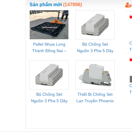
Thiết bị làm sạch
Sản phẩm mới
(147896)
Thiết bị sơn - Sơn
Thiết bị nhà bếp
Thiết bị nhiệt
C
Pallet Nhựa Long
Bộ Chống Sét
Rơ Le 
Thiêt bị PCCC
Thành Đồng Nai –
Nguồn 3 Pha 5 Dây
Phoe
Thiết bị truyền động
T
Cung Cấp Pallet
Phoenix Contact
PSR-
Mới, Pallet Cũ Giá
FLT-SEC-P-T1-3S-
1NC-
Thiết bị văn phòng
Tốt
264/50-FM -
2
2909589
Thiết bị viễn thông
C
Thủy lực-Thiết bị
T
Bộ Chống Sét
Thiết Bị Chống Sét
Bộ L
Thủy sản - Trang thiết bị
N
Nguồn 3 Pha 5 Dây
Lan Truyền Phoenix
Công
S
Phoenix Contact
Contact PLT-SEC-
Phoe
Tự động hoá
FLT-SEC-P-T1-3S-
T3-230-FM-PT -
QU
Van - Co các loại
440/35-FM -
2907928
UPS/23
2908264
-
Vật liệu mài mòn