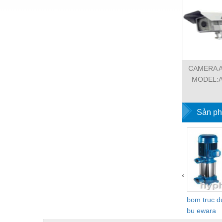
Nước-Vật tư thiết bị
Phốt cơ khí
Sắt, thép, inox các loại
Thí nghiệm-Trang thiết bị
CAMERA A
MODEL:A
Thiết bị chiếu sáng
Thiết bị chống sét
Sản ph
Thiết bị an ninh
Thiết bị công nghiệp
Thiết bị công trình
Thiết bị điện
‹
Thiết bị giáo dục
bom truc 
Thiết bị khác
bu ewara