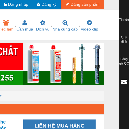
Đăng nhập
Đăng ký
Đăng sản phẩm
Tin tức
iệc làm
Cần mua
Dịch vụ
Nhà cung cấp
Video clip
Quy
định
Bảng
giá QC
t
 he
LIÊN HỆ MUA HÀNG
uốc