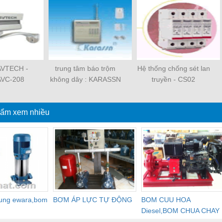
VTECH -
trung tâm báo trộm
Hệ thống chống sét lan
VC-208
không dây : KARASSN
truyền - CS02
- MODEL:KS-898
ẩm xem nhiều
dung ewara,bom
BƠM ÁP LỰC TỰ ĐỘNG
BOM CUU HOA
Diesel,BOM CHUA CHAY