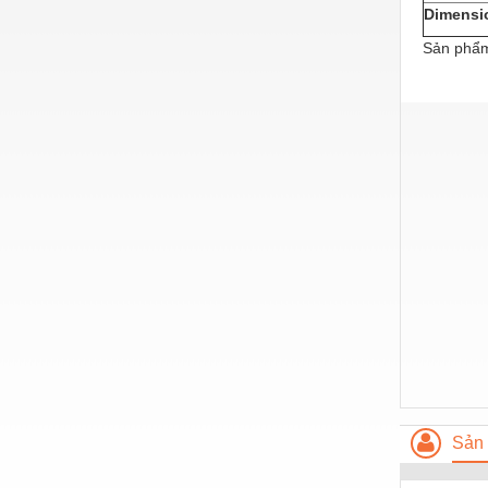
Hóa chất-Trang thiết bị
Dimensi
Kệ công nghiệp
Sản phẩm
Khí nén - Thiết bị
Khuôn mẫu - Phụ tùng
Lọc công nghiệp
Máy công cụ - Phụ tùng
Mỏ - Trang thiết bị
Mô tơ - Hộp số
Môi trường - Thiết bị
Nâng hạ - Trang thiết bị
Nội - Ngoại thất - văn phòng
Nồi hơi - Trang thiết bị
Sản 
Nông nghiệp - Thiết bị