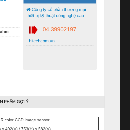
Công ty cổ phần thương mại
thiết bị kỹ thuật công nghệ cao
04.39902197
nohmi
hitechcom.vn
N PHẨM GỢI Ý
HR color CCD image sensor
 x 492(V) / 753(H) x 582(V)