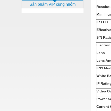
Sản phẩm VIP cùng nhóm
Dịch vụ - Thi công
Resolut
Điện công nghiệp
Min. Ill
IR LED
Điện gia dụng
Effectiv
Điện Lạnh
S/N Rati
Đóng tàu Thiết bị
Electron
Đúc chính xác Thiết bị
Lens
Dụng cụ cầm tay
Lens An
Dụng cụ cắt gọt
IRIS Mo
White B
Dụng cụ điện
IP Ratin
Dụng cụ đo
Video O
Gỗ - Trang thiết bị
Power S
Hàn cắt - Thiết bị
Current