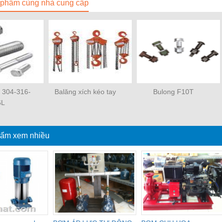
phẩm cùng nhà cung cấp
x 304-316-
Balăng xích kéo tay
Bulong F10T
6L
ẩm xem nhiều