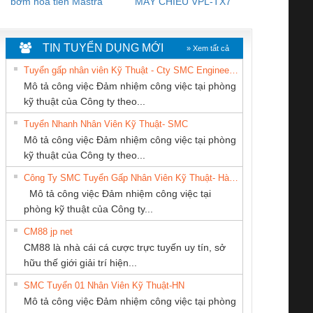
bơm hoả tiển Mastra
MÁY CHIẾU VPL-TX7
BOM DINH
WHITE
TIN TUYỂN DỤNG MỚI
» Xem tất cả
Tuyển gấp nhân viên Kỹ Thuật - Cty SMC Engineering
Mô tả công việc Đảm nhiệm công việc tại phòng
kỹ thuật của Công ty theo...
Tuyển Nhanh Nhân Viên Kỹ Thuật- SMC
CÔNG TY TNHH
CONG TY TNHH
CÔNG TY CP TỰ
 Le An Toàn
Bộ giám sát chuỗi
Bộ giám sát dòng
Bộ ng
Mô tả công việc Đảm nhiệm công việc tại phòng
KỸ THUẬT KTECH
TM-DV DAI DONG
ĐỘNG TIẾN
enix Contact
tấm pin
điện chuỗi
ray W
kỹ thuật của Công ty theo...
VIỆT NAM
THANH
HƯNG
6960 – PSR-
TRANSCLINIC 16I+
TRANSCLINIC 16I+
BAS 
Công Ty SMC Tuyển Gấp Nhân Viên Kỹ Thuật- Hà Nội
SCP-
1K5 L (2433950000)
(2008130000)
(28
Mô tả công việc Đảm nhiệm công việc tại
/FSP/2X1/1X2
phòng kỹ thuật của Công ty...
CM88 jp net
Cty TNHH TM QC
Công Ty TNHH
CÔNG TY TNHH
CM88 là nhà cái cá cược trực tuyến uy tín, sở
Ba Miền
Thiết Bị Điện Nam
THIẾT BỊ CÔNG
iám sát chuỗi
Bộ chỉnh lưu nguồn
Nẹp nhôm chống
Bộ c
hữu thế giới giải trí hiện...
Quốc Thịnh
NGHIỆP NIHON
tấm pin
điện TRANSCLINIC
trơn Đà Nẵng
giám 
SETSUBI VIỆT
SMC Tuyển 01 Nhân Viên Kỹ Thuật-HN
SCLINIC 16I+
BKE 1K5.4
Sola
NAM
Mô tả công việc Đảm nhiệm công việc tại phòng
 (2502520000)
(7791400879)2. Giá
TRAN