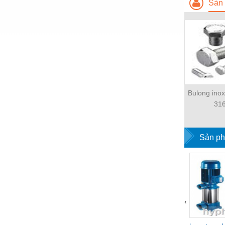
Hóa chất-Trang thiết bị
Sản 
Kệ công nghiệp
Khí nén - Thiết bị
Khuôn mẫu - Phụ tùng
Lọc công nghiệp
Máy công cụ - Phụ tùng
Bulong ino
31
Mỏ - Trang thiết bị
Mô tơ - Hộp số
Sản ph
Môi trường - Thiết bị
Nâng hạ - Trang thiết bị
Nội - Ngoại thất - văn phòng
Nồi hơi - Trang thiết bị
‹
Nông nghiệp - Thiết bị