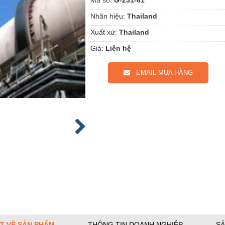
Nhãn hiệu:
Thailand
Xuất xứ:
Thailand
Giá:
Liên hệ
EMAIL MUA HÀNG
ẾT VỀ SẢN PHẨM
THÔNG TIN DOANH NGHIỆP
SẢ