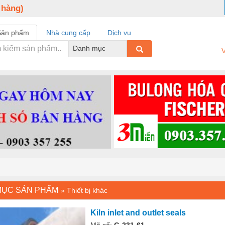
 hàng)
Sản phẩm
Nhà cung cấp
Dịch vụ
Danh mục
V
MỤC SẢN PHẨM
»
Thiết bị khác
Kiln inlet and outlet seals
Mã số:
G-231-61