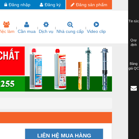
Đăng nhập
Đăng ký
Đăng sản phẩm
Tin tức
iệc làm
Cần mua
Dịch vụ
Nhà cung cấp
Video clip
Quy
định
Bảng
giá QC
LIÊN HỆ MUA HÀNG