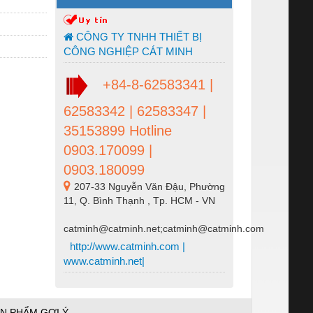
CÔNG TY TNHH THIẾT BỊ
CÔNG NGHIỆP CÁT MINH
+84-8-62583341 |
62583342 | 62583347 |
35153899 Hotline
0903.170099 |
0903.180099
207-33 Nguyễn Văn Đậu, Phường
11, Q. Bình Thạnh , Tp. HCM - VN
catminh@catminh.net;catminh@catminh.com
http://www.catminh.com |
www.catminh.net|
N PHẨM GỢI Ý