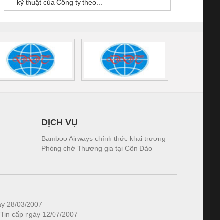
kỹ thuật của Công ty theo...
1K5.4
DỊCH VỤ
Bamboo Airways chính thức khai trương
Phòng chờ Thương gia tại Côn Đảo
ày 28/03/2007
 Tin cấp ngày 12/07/2007