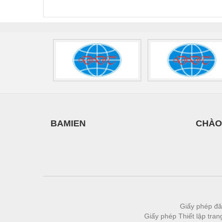
440/35-FM -
2907928
UPS/23
Thiết bị làm sạch
2908264
-
Thiết bị sơn - Sơn
Thiết bị nhà bếp
Thiết bị nhiệt
Thiêt bị PCCC
Thiết bị truyền động
Thiết bị văn phòng
BAMIEN
CHÀO
Thiết bị viễn thông
Thủy lực-Thiết bị
Thủy sản - Trang thiết bị
Tự động hoá
Van - Co các loại
Giấy phép đă
Giấy phép Thiết lập tra
Vật liệu mài mòn