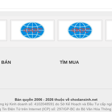
0AC/2.5KVA/PT
- 1133819
24UC/ESL4/3X1/1X2/B
 1136815
 BÁN
TÌM MUA
Bản quyền 2006 - 2026 thuộc về chodansinh.net
ng ký Kinh doanh số: 4102048591 do Sở Kế Hoạch và Đầu Tư cấp ng
ng Tin Điện Tử trên Internet (ICP) số: 297/GP-BC do Bộ Văn Hóa Thông