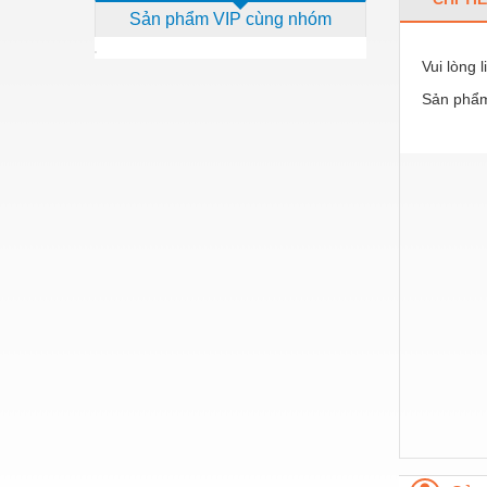
Sản phẩm VIP cùng nhóm
Dịch vụ - Thi công
Điện công nghiệp
Vui lòng 
Sản phẩm
Điện gia dụng
Điện Lạnh
Đóng tàu Thiết bị
Đúc chính xác Thiết bị
Dụng cụ cầm tay
Dụng cụ cắt gọt
Dụng cụ điện
Dụng cụ đo
Gỗ - Trang thiết bị
Hàn cắt - Thiết bị