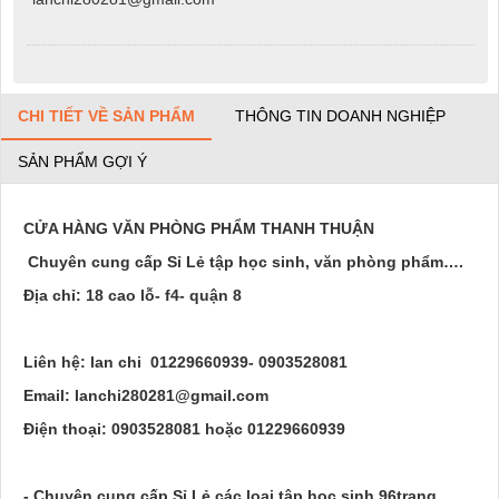
CHI TIẾT VỀ SẢN PHẨM
THÔNG TIN DOANH NGHIỆP
SẢN PHẨM GỢI Ý
CỬA HÀNG VĂN PHÒNG PHẨM THANH THUẬN
Chuyên cung cấp Sỉ Lẻ tập học sinh, văn phòng phẩm….
Địa chỉ: 18 cao lỗ- f4- quận 8
Liên hệ: lan chi 01229660939- 0903528081
Email: lanchi280281@gmail.com
Điện thoại: 0903528081 hoặc 01229660939
- Chuyên cung cấp Sỉ Lẻ các loại tập học sinh 96trang,