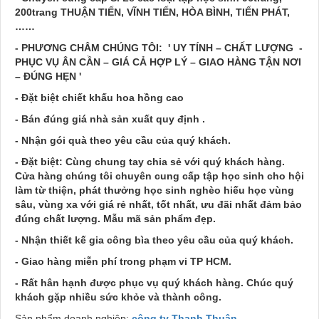
200trang THUẬN TIẾN, VĨNH TIẾN, HÒA BÌNH, TIẾN PHÁT,
……
- PHƯƠNG CHÂM CHÚNG TÔI: ' UY TÍNH – CHẤT LƯỢNG -
PHỤC VỤ ÂN CẦN – GIÁ CẢ HỢP LÝ – GIAO HÀNG TẬN NƠI
– ĐÚNG HẸN '
- Đặt biệt chiết khấu hoa hồng cao
- Bán đúng giá nhà sản xuất quy định .
- Nhận gói quà theo yêu cầu của quý khách.
- Đặt biệt: Cùng chung tay chia sẻ với quý khách hàng.
Cửa hàng chúng tôi chuyên cung cấp tập học sinh cho hội
làm từ thiện, phát thưởng học sinh nghèo hiếu học vùng
sâu, vùng xa với giá rẻ nhất, tốt nhất, ưu đãi nhất đảm bảo
đúng chất lượng. Mẫu mã sản phẩm đẹp.
- Nhận thiết kế gia công bìa theo yêu cầu của quý khách.
- Giao hàng miễn phí trong phạm vi TP HCM.
- Rất hân hạnh được phục vụ quý khách hàng. Chúc quý
khách gặp nhiều sức khỏe và thành công.
Sản phẩm doanh nghiệp:
công ty Thanh Thuận