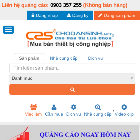
Liên hệ quảng cáo:
0903 357 255
(Không bán hàng)
Đăng nhập
Đăng ký
Đăng sản phẩm
Sản phẩm
Nhà cung cấp
Dịch vụ
Danh mục
Việc làm
Cần mua
Dịch vụ
Nhà cung cấp
Video clip