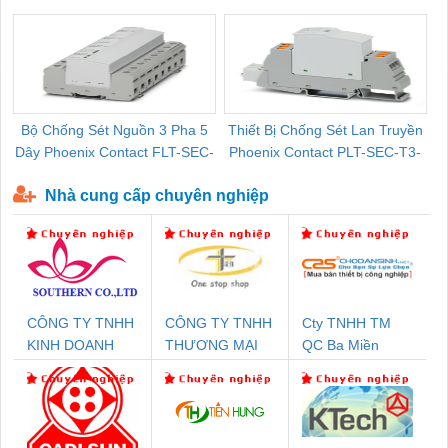
Pallet Cũ Giá Tốt
P-T1-3S-264/50-FM - 2909589
Bộ Chống Sét Nguồn 3 Pha 5
Thiết Bị Chống Sét Lan Truyền
B
Dây Phoenix Contact FLT-SEC-
Phoenix Contact PLT-SEC-T3-
P-T1-3S-440/35-FM - 2908264
230-FM-PT - 2907928
Nhà cung cấp chuyên nghiệp
CÔNG TY TNHH
CÔNG TY TNHH
Cty TNHH TM
KINH DOANH
THƯƠNG MẠI
QC Ba Miền
DỊCH VỤ XNK
THIÊN ÂN VIỆT
PHƯƠNG NAM
NAM