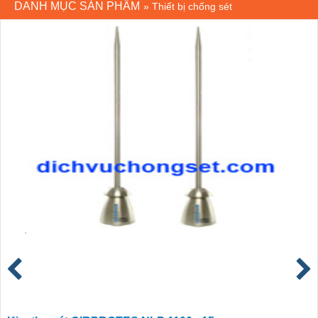
DANH MỤC SẢN PHẨM
»
Thiết bị chống sét