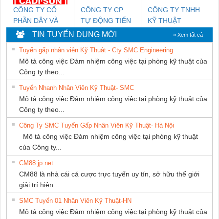
CÔNG TY CỔ
CÔNG TY CP
CÔNG TY TNHH
PHẦN DÂY VÀ
TỰ ĐỘNG TIẾN
KỸ THUẬT
CÁP ĐIỆN
HƯNG
KTECH VIỆT
TIN TUYỂN DỤNG MỚI
» Xem tất cả
THƯỢNG ĐÌNH
NAM
Tuyển gấp nhân viên Kỹ Thuật - Cty SMC Engineering
Mô tả công việc Đảm nhiệm công việc tại phòng kỹ thuật của
Công ty theo...
Tuyển Nhanh Nhân Viên Kỹ Thuật- SMC
Mô tả công việc Đảm nhiệm công việc tại phòng kỹ thuật của
Công ty theo...
Công Ty SMC Tuyển Gấp Nhân Viên Kỹ Thuật- Hà Nội
Mô tả công việc Đảm nhiệm công việc tại phòng kỹ thuật
của Công ty...
CM88 jp net
CM88 là nhà cái cá cược trực tuyến uy tín, sở hữu thế giới
giải trí hiện...
SMC Tuyển 01 Nhân Viên Kỹ Thuật-HN
Mô tả công việc Đảm nhiệm công việc tại phòng kỹ thuật của