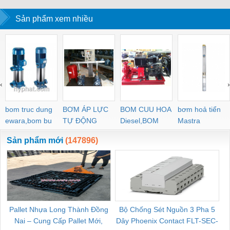
Sản phẩm xem nhiều
‹
›
bom truc dung
BƠM ÁP LỰC
BOM CUU HOA
bơm hoả tiển
ewara,bom bu
TỰ ĐỘNG
Diesel,BOM
Mastra
ewara
CHUA CHAY
Sản phẩm mới
(147896)
Pallet Nhựa Long Thành Đồng
Bộ Chống Sét Nguồn 3 Pha 5
Nai – Cung Cấp Pallet Mới,
Dây Phoenix Contact FLT-SEC-
C