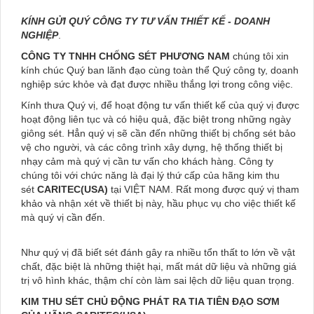
KÍNH GỬI QUÝ CÔNG TY TƯ VẤN THIẾT KẾ - DOANH
NGHIỆP
.
CÔNG TY TNHH CHỐNG SÉT PHƯƠNG NAM
chúng tôi xin
kính chúc Quý ban lãnh đạo cùng toàn thể Quý công ty, doanh
nghiệp sức khỏe và đạt được nhiều thắng lợi trong công việc.
Kính thưa Quý vị, để hoạt động tư vấn thiết kế của quý vị được
hoạt động liên tục và có hiệu quả, đặc biệt trong những ngày
giông sét. Hẳn quý vị sẽ cần đến những thiết bị chống sét bảo
vệ cho người, và các công trình xây dựng, hệ thống thiết bị
nhạy cảm mà quý vị cần tư vấn cho khách hàng. Công ty
chúng tôi với chức năng là đại lý thứ cấp của hãng kim thu
sét
CARITEC(USA)
tại VIỆT NAM. Rất mong được quý vị tham
khảo và nhận xét về thiết bị này, hầu phục vụ cho việc thiết kế
mà quý vị cần đến.
Như quý vị đã biết sét đánh gây ra nhiều tổn thất to lớn về vật
chất, đặc biệt là những thiệt hại, mất mát dữ liệu và những giá
trị vô hình khác, thậm chí còn làm sai lệch dữ liệu quan trọng.
KIM THU SÉT CHỦ ĐỘNG PHÁT RA TIA TIÊN ĐẠO SƠM