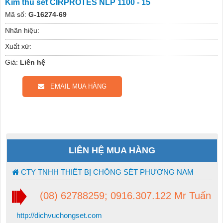
Kim thu sét CIRPROTES NLP 1100 - 15
Mã số:
G-16274-69
Nhãn hiệu:
Xuất xứ:
Giá:
Liên hệ
EMAIL MUA HÀNG
LIÊN HỆ MUA HÀNG
CTY TNHH THIẾT BỊ CHỐNG SÉT PHƯƠNG NAM
(08) 62788259; 0916.307.122 Mr Tuấn
http://dichvuchongset.com