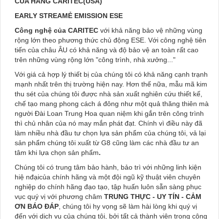
CỦA HÃNG CARITEC(USA)
EARLY STREAMẺ EMISSION ESE
Công nghệ của CARITEC
với khả năng bảo vệ những vùng
rộng lớn theo phương thức chủ động ESE. Với công nghệ tiên
tiến của châu ÂU có khả năng và độ bảo vệ an toàn rất cao
trên những vùng rộng lớn "công trình, nhà xưởng..."
Với giá cả hợp lý thiết bị của chúng tôi có khả năng cạnh trạnh
mạnh nhất trên thị trường hiện nay. Hơn thế nữa, mẫu mã kim
thu sét của chúng tôi được nhà sản xuất nghiên cứu thiết kế,
chế tạo mang phong cách á đông như một quả thăng thiên mà
người Đài Loan Trung Hoa quan niệm khi gắn trên công trình
thì chủ nhân của nó may mắn phát đạt. Chính vì điều này đã
làm nhiều nhà đầu tư chọn lựa sản phẩm của chúng tôi, vả lại
sản phẩm chúng tôi xuất từ G8 cũng làm các nhà đầu tư an
tâm khi lựa chọn sản phẩm
.
Chúng tôi có trung tâm bảo hành, bảo trì với những linh kiện
hiệ nđạicủa chính hãng và một đội ngũ kỹ thuật viên chuyên
nghiệp do chính hãng đạo tạo, tập huấn luôn sẵn sàng phục
vục quý vị với phương châm
TRUNG THỰC - UY TÍN - CẢM
ƠN BÁO ĐÁP
, chúng tôi hy vọng sẽ làm hài lòng khi quý vị
đến với dịch vụ của chúng tôi, bởi tất cả thành viên trong công