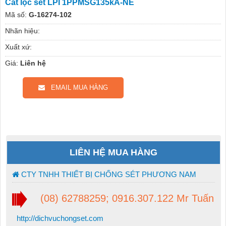
Cắt lọc sét LPI 1PPMSG135kA-NE
Mã số:
G-16274-102
Nhãn hiệu:
Xuất xứ:
Giá:
Liên hệ
EMAIL MUA HÀNG
LIÊN HỆ MUA HÀNG
CTY TNHH THIẾT BỊ CHỐNG SÉT PHƯƠNG NAM
(08) 62788259; 0916.307.122 Mr Tuấn
http://dichvuchongset.com