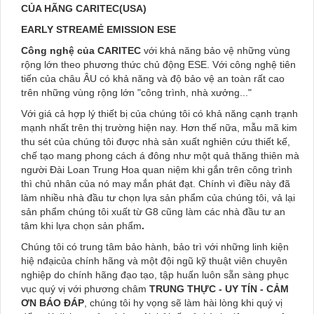
CỦA HÃNG CARITEC(USA)
EARLY STREAMẺ EMISSION ESE
Công nghệ của CARITEC
với khả năng bảo vệ những vùng
rộng lớn theo phương thức chủ động ESE. Với công nghệ tiên
tiến của châu ÂU có khả năng và độ bảo vệ an toàn rất cao
trên những vùng rộng lớn "công trình, nhà xưởng..."
Với giá cả hợp lý thiết bị của chúng tôi có khả năng cạnh trạnh
mạnh nhất trên thị trường hiện nay. Hơn thế nữa, mẫu mã kim
thu sét của chúng tôi được nhà sản xuất nghiên cứu thiết kế,
chế tạo mang phong cách á đông như một quả thăng thiên mà
người Đài Loan Trung Hoa quan niệm khi gắn trên công trình
thì chủ nhân của nó may mắn phát đạt. Chính vì điều này đã
làm nhiều nhà đầu tư chọn lựa sản phẩm của chúng tôi, vả lại
sản phẩm chúng tôi xuất từ G8 cũng làm các nhà đầu tư an
tâm khi lựa chọn sản phẩm
.
Chúng tôi có trung tâm bảo hành, bảo trì với những linh kiện
hiệ nđạicủa chính hãng và một đội ngũ kỹ thuật viên chuyên
nghiệp do chính hãng đạo tạo, tập huấn luôn sẵn sàng phục
vục quý vị với phương châm
TRUNG THỰC - UY TÍN - CẢM
ƠN BÁO ĐÁP
, chúng tôi hy vọng sẽ làm hài lòng khi quý vị