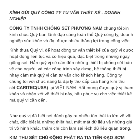
KÍNH GỬI QUÝ CÔNG TY TƯ VẤN THIẾT KẾ - DOANH
NGHIỆP
.
CÔNG TY TNHH CHỐNG SÉT PHƯƠNG NAM
chúng tôi xin
kính chúc Quý ban lãnh đạo cùng toàn thể Quý công ty, doanh
nghiệp sức khỏe và đạt được nhiều thắng lợi trong công việc.
Kính thưa Quý vị, để hoạt động tư vấn thiết kế của quý vị được
hoạt động liên tục và có hiệu quả, đặc biệt trong những ngày
giông sét. Hẳn quý vị sẽ cần đến những thiết bị chống sét bảo
vệ cho người, và các công trình xây dựng, hệ thống thiết bị
nhạy cảm mà quý vị cần tư vấn cho khách hàng. Công ty
chúng tôi với chức năng là đại lý thứ cấp của hãng kim thu
sét
CARITEC(USA)
tại VIỆT NAM. Rất mong được quý vị tham
khảo và nhận xét về thiết bị này, hầu phục vụ cho việc thiết kế
mà quý vị cần đến.
Như quý vị đã biết sét đánh gây ra nhiều tổn thất to lớn về vật
chất, đặc biệt là những thiệt hại, mất mát dữ liệu và những giá
trị vô hình khác, thậm chí còn làm sai lệch dữ liệu quan trọng.
KIM THU SÉT CHỦ ĐỘNG PHÁT RA TIA TIÊN ĐẠO SƠM