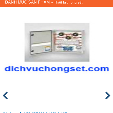
DANH MỤC SẢN PHẨM
»
Thiết bị chống sét