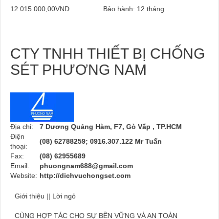
12.015.000,00VND
Bảo hành: 12 tháng
CTY TNHH THIẾT BỊ CHỐNG
SÉT PHƯƠNG NAM
Địa chỉ:
7 Dương Quảng Hàm, F7, Gò Vấp , TP.HCM
Điện
(08) 62788259; 0916.307.122 Mr Tuấn
thoại:
Fax:
(08) 62955689
Email:
phuongnam688@gmail.com
Website:
http://dichvuchongset.com
Giới thiệu || Lời ngỏ
CÙNG HỢP TÁC CHO SỰ BỀN VỮNG VÀ AN TOÀN