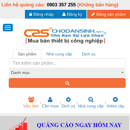
Liên hệ quảng cáo:
0903 357 255
(Không bán hàng)
Đăng nhập
Đăng ký
Đăng sản phẩm
Sản phẩm
Nhà cung cấp
Dịch vụ
Danh mục
Việc làm
Cần mua
Dịch vụ
Nhà cung cấp
Video clip