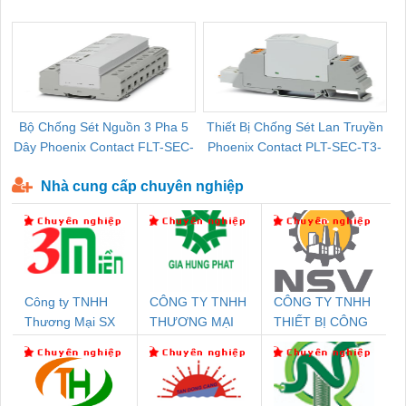
Pallet Cũ Giá Tốt
P-T1-3S-264/50-FM - 2909589
Bộ Chống Sét Nguồn 3 Pha 5
Thiết Bị Chống Sét Lan Truyền
B
Dây Phoenix Contact FLT-SEC-
Phoenix Contact PLT-SEC-T3-
P-T1-3S-440/35-FM - 2908264
230-FM-PT - 2907928
Nhà cung cấp chuyên nghiệp
Công ty TNHH
CÔNG TY TNHH
CÔNG TY TNHH
Thương Mại SX
THƯƠNG MẠI
THIẾT BỊ CÔNG
Ba Miền
DỊCH VỤ KỸ
NGHIỆP NIHON
THUẬT ĐIỆN CƠ
SETSUBI VIỆT
GIA HƯNG
NAM
PHÁT