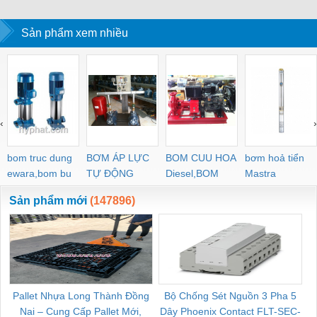
Sản phẩm xem nhiều
‹
›
bom truc dung
BƠM ÁP LỰC
BOM CUU HOA
bơm hoả tiển
ewara,bom bu
TỰ ĐỘNG
Diesel,BOM
Mastra
ewara
CHUA CHAY
Sản phẩm mới
(147896)
Pallet Nhựa Long Thành Đồng
Bộ Chống Sét Nguồn 3 Pha 5
Nai – Cung Cấp Pallet Mới,
Dây Phoenix Contact FLT-SEC-
C