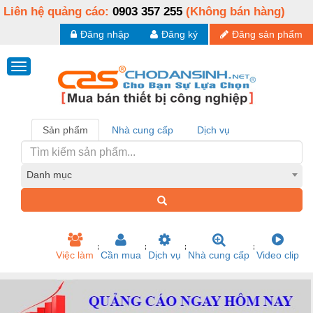
Liên hệ quảng cáo:
0903 357 255
(Không bán hàng)
Đăng nhập
Đăng ký
Đăng sản phẩm
Sản phẩm
Nhà cung cấp
Dịch vụ
Danh mục
Việc làm
Cần mua
Dịch vụ
Nhà cung cấp
Video clip