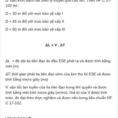
D: bán kính đánh sét theo lý thuyết quả cầu lăn. Theo NF C 17-
102 thì:
D = 20 m đối với mức bảo vệ cấp I
D = 45 m đối với mức bảo vệ cấp II
D = 60 m đối với mức bảo vệ cấp III
Δ
L = V . ΔT
ΔL = độ dài tia tiên đạo do đầu ESE phát ra và được tính bằng
mét (m)
ΔT: thời gian phát tia tiên đạo sớm của kim thu lôi ESE và được
tính bằng micro giây (ms)
V: vận tốc lan tuyền của tia tiên đạo trong khí quyển và được
tính bằng mét trên micro giây (m/ms). Giá trị của V được tính
toán, đo đạt theo thực nghiệm và được nêu trong tiêu chuẩn NF
C 17-102.