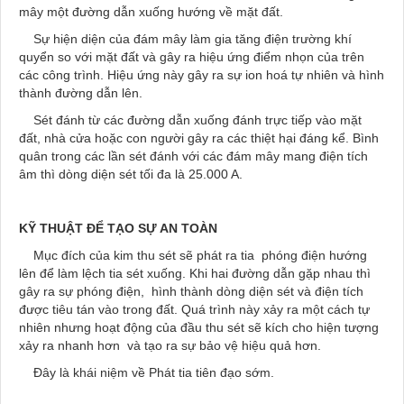
mây một đường dẫn xuống hướng về mặt đất.
Sự hiện diện của đám mây làm gia tăng điện trường khí
quyển so với mặt đất và gây ra hiệu ứng điểm nhọn của trên
các công trình. Hiệu ứng này gây ra sự ion hoá tự nhiên và hình
thành đường dẫn lên.
Sét đánh từ các đường dẫn xuống đánh trực tiếp vào mặt
đất, nhà cửa hoặc con người gây ra các thiệt hại đáng kể. Bình
quân trong các lần sét đánh với các đám mây mang điện tích
âm thì dòng diện sét tối đa là 25.000 A.
KỸ THUẬT ĐỂ TẠO SỰ AN TOÀN
Mục đích của kim thu sét sẽ phát ra tia phóng điện hướng
lên để làm lệch tia sét xuống. Khi hai đường dẫn gặp nhau thì
gây ra sự phóng điện, hình thành dòng diện sét và điện tích
được tiêu tán vào trong đất. Quá trình này xảy ra một cách tự
nhiên nhưng hoạt động của đầu thu sét sẽ kích cho hiện tượng
xảy ra nhanh hơn và tạo ra sự bảo vệ hiệu quả hơn.
Đây là khái niệm về Phát tia tiên đạo sớm.