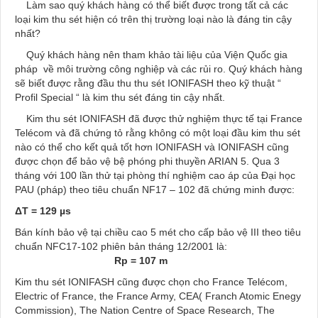
Làm sao quý khách hàng có thể biết được trong tất cả các
loại kim thu sét hiện có trên thị trường loại nào là đáng tin cậy
nhất?
Quý khách hàng nên tham khảo tài liệu của Viện Quốc gia
pháp về môi trường công nghiệp và các rủi ro. Quý khách hàng
sẽ biết được rằng đầu thu thu sét IONIFASH theo kỹ thuật “
Profil Special “ là kim thu sét đáng tin cậy nhất.
Kim thu sét IONIFASH đã được thử nghiệm thực tế tại France
Telécom và đã chứng tỏ rằng không có một loại đầu kim thu sét
nào có thể cho kết quả tốt hơn IONIFASH và IONIFASH cũng
được chọn để bảo vệ bệ phóng phi thuyền ARIAN 5. Qua 3
tháng với 100 lần thử tại phòng thí nghiệm cao áp của Đại học
PAU (pháp) theo tiêu chuẩn NF17 – 102 đã chứng minh được:
Δ
T = 129 µs
Bán kính bảo vệ tại chiều cao 5 mét cho cấp bảo vệ III theo tiêu
chuẩn NFC17-102 phiên bản tháng 12/2001 là:
Rp = 107 m
Kim thu sét IONIFASH cũng được chọn cho France Telécom,
Electric of France, the France Army, CEA( Franch Atomic Enegy
Commission), The Nation Centre of Space Research, The