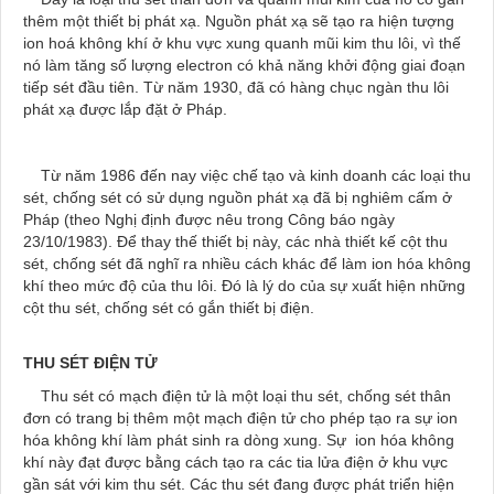
thêm một thiết bị phát xạ. Nguồn phát xạ sẽ tạo ra hiện tượng
ion hoá không khí ở khu vực xung quanh mũi kim thu lôi, vì thế
nó làm tăng số lượng electron có khả năng khởi động giai đoạn
tiếp sét đầu tiên. Từ năm 1930, đã có hàng chục ngàn thu lôi
phát xạ được lắp đặt ở Pháp.
Từ năm 1986 đến nay việc chế tạo và kinh doanh các loại thu
sét, chống sét có sử dụng nguồn phát xạ đã bị nghiêm cấm ở
Pháp (theo Nghị định được nêu trong Công báo ngày
23/10/1983). Để thay thế thiết bị này, các nhà thiết kế cột thu
sét, chống sét đã nghĩ ra nhiều cách khác để làm ion hóa không
khí theo mức độ của thu lôi. Đó là lý do của sự xuất hiện những
cột thu sét, chống sét có gắn thiết bị điện.
THU SÉT ĐIỆN TỬ
Thu sét có mạch điện tử là một loại thu sét, chống sét thân
đơn có trang bị thêm một mạch điện tử cho phép tạo ra sự ion
hóa không khí làm phát sinh ra dòng xung. Sự ion hóa không
khí này đạt được bằng cách tạo ra các tia lửa điện ở khu vực
gần sát với kim thu sét. Các thu sét đang được phát triển hiện