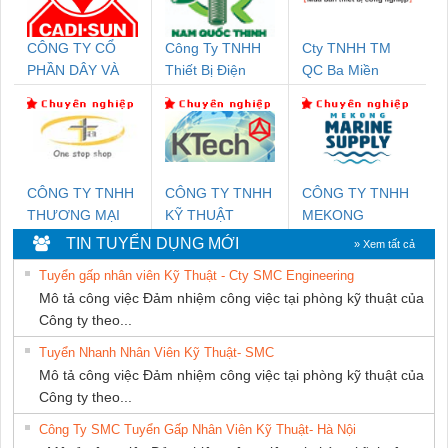
CÔNG TY CỔ
Công Ty TNHH
Cty TNHH TM
PHẦN DÂY VÀ
Thiết Bị Điện
QC Ba Miền
CÁP ĐIỆN
Nam Quốc Thịnh
THƯỢNG ĐÌNH
CÔNG TY TNHH
CÔNG TY TNHH
CÔNG TY TNHH
THƯƠNG MẠI
KỸ THUẬT
MEKONG
THIÊN ÂN VIỆT
KTECH VIỆT
MARINE
TIN TUYỂN DỤNG MỚI
» Xem tất cả
NAM
NAM
SUPPLY
Tuyển gấp nhân viên Kỹ Thuật - Cty SMC Engineering
Mô tả công việc Đảm nhiệm công việc tại phòng kỹ thuật của
Công ty theo...
Tuyển Nhanh Nhân Viên Kỹ Thuật- SMC
Mô tả công việc Đảm nhiệm công việc tại phòng kỹ thuật của
Công ty theo...
Công Ty SMC Tuyển Gấp Nhân Viên Kỹ Thuật- Hà Nội