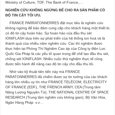
Ministry of Culture, TDF, The Bank of France,....
NGHIÊN CỨU KHÔNG NGỪNG ĐỂ CHO RA SẢN PHẨM CÓ
ĐỘ TIN CẬY TỐI ƯU.
FRANCE PARRATONNERRES đặt mục tiêu là nghiên cứu
không ngừng để bảo đảm cung cấp cho khách hàng một thiết bị
có độ tin cậy hoàn hảo. Sự hoàn hảo của đầu thu sét
IONIFLASH dựa trên sự phát triển của hệ thống ion hoá và là
thành quả của nhiều năm nghiên cứu. Các thí nghiệm được
thực hiện tại Phòng Thí Nghiệm Cao áp của Công ty điện Lực
Quốc Gia Pháp là các yếu tố quan trọng để chế tạo đầu thu sét,
chống sét IONIFLASH. Nhiều cuộc thử nghiệm thực tế cũng
được tiến hành để nâng cao độ tin cậy cho đầu thu lôi.
Nhờ vào kỹ thuật tiên tiến này mà FRANCE
PARATONNERRES đã chiếm được sự tin tưởng của các khách
hàng lớn nhiều uy tín như FRANCE TELÉCOM, ELECTRICITY
OF FRANCE (EDF), THE FRENCH ARMY, CEA (Trung tâm
Năng Lượng Nguyên Tử), THE NATIONAL CENTRE OF SPACE
RESEARCH (Trung tâm nghiên cứu không gian), Bộ Văn Hóa,
Ngân Hàng Pháp v.v…