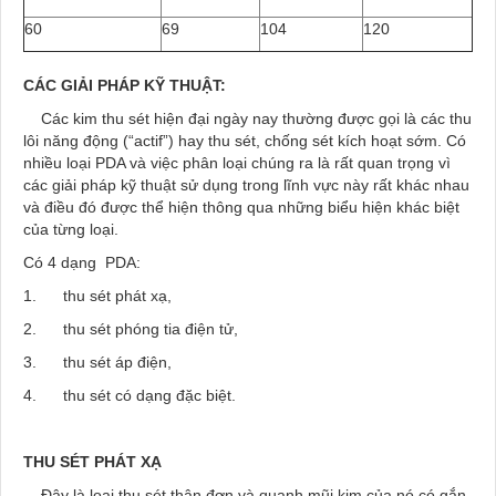
60
69
104
120
CÁC GIẢI PHÁP KỸ THUẬT:
Các kim thu sét hiện đại ngày nay thường được gọi là các thu
lôi năng động (“actif”) hay thu sét, chống sét kích hoạt sớm. Có
nhiều loại PDA và việc phân loại chúng ra là rất quan trọng vì
các giải pháp kỹ thuật sử dụng trong lĩnh vực này rất khác nhau
và điều đó được thể hiện thông qua những biểu hiện khác biệt
của từng loại.
Có 4 dạng PDA:
1. thu sét phát xạ,
2. thu sét phóng tia điện tử,
3. thu sét áp điện,
4. thu sét có dạng đặc biệt.
THU SÉT PHÁT XẠ
Đây là loại thu sét thân đơn và quanh mũi kim của nó có gắn