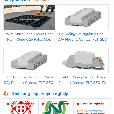
Pallet Nhựa Long Thành Đồng
Bộ Chống Sét Nguồn 3 Pha 5
Nai – Cung Cấp Pallet Mới,
Dây Phoenix Contact FLT-SEC-
C
Pallet Cũ Giá Tốt
P-T1-3S-264/50-FM - 2909589
Bộ Chống Sét Nguồn 3 Pha 5
Thiết Bị Chống Sét Lan Truyền
B
Dây Phoenix Contact FLT-SEC-
Phoenix Contact PLT-SEC-T3-
P-T1-3S-440/35-FM - 2908264
230-FM-PT - 2907928
Nhà cung cấp chuyên nghiệp