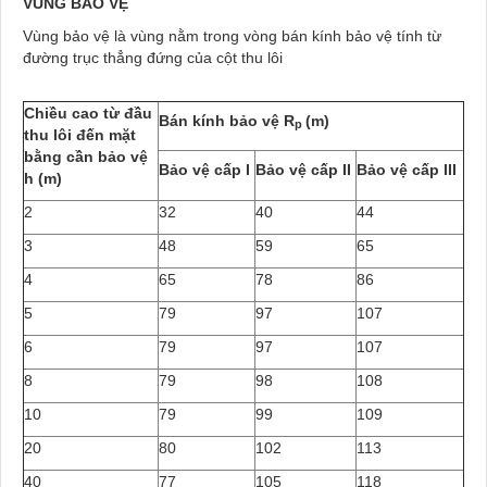
VÙNG BẢO VỆ
Vùng bảo vệ là vùng nằm trong vòng bán kính bảo vệ tính từ
đường trục thẳng đứng của cột thu lôi
Chiều cao từ đầu
Bán kính bảo vệ R
(m)
p
thu lôi đến mặt
bằng cần bảo vệ
Bảo vệ cấp I
Bảo vệ cấp II
Bảo vệ cấp III
h (m)
2
32
40
44
3
48
59
65
4
65
78
86
5
79
97
107
6
79
97
107
8
79
98
108
10
79
99
109
20
80
102
113
40
77
105
118