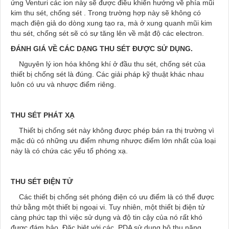
ứng Venturi các ion này sẽ được điều khiển hướng về phía mũi
kim thu sét, chống sét . Trong trường hợp này sẽ không có
mạch điện giả do dòng xung tạo ra, mà ở xung quanh mũi kim
thu sét, chống sét sẽ có sự tăng lên về mật độ các electron.
ĐÁNH GIÁ VỀ CÁC DẠNG THU SÉT ĐƯỢC SỬ DỤNG.
Nguyên lý ion hóa không khí ở đầu thu sét, chống sét của
thiết bị chống sét là đúng. Các giải pháp kỹ thuật khác nhau
luôn có ưu và nhược điểm riêng.
THU SÉT PHÁT XẠ
Thiết bị chống sét này không được phép bán ra thị trường vì
mặc dù có những ưu điểm nhưng nhược điểm lớn nhất của loại
này là có chứa các yếu tố phóng xạ.
THU SÉT ĐIỆN TỬ
Các thiết bị chống sét phóng điện có ưu điểm là có thể được
thử bằng một thiết bị ngoại vi. Tuy nhiên, một thiết bị điện tử
càng phức tạp thì việc sử dụng và độ tin cậy của nó rất khó
được đám bảo. Đặc biệt với các PDA sử dụng bộ thu năng