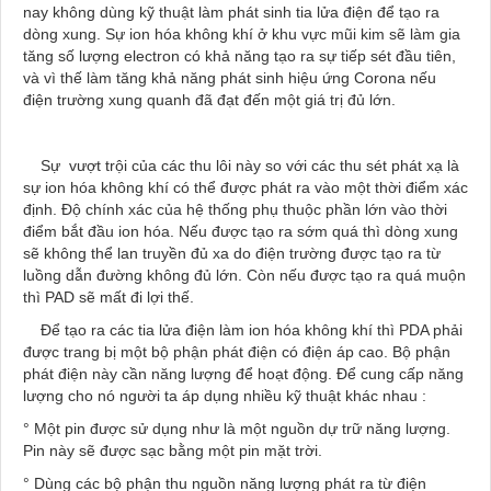
nay không dùng kỹ thuật làm phát sinh tia lửa điện để tạo ra
dòng xung. Sự ion hóa không khí ở khu vực mũi kim sẽ làm gia
tăng số lượng electron có khả năng tạo ra sự tiếp sét đầu tiên,
và vì thế làm tăng khả năng phát sinh hiệu ứng Corona nếu
điện trường xung quanh đã đạt đến một giá trị đủ lớn.
Sự vượt trội của các thu lôi này so với các thu sét phát xạ là
sự ion hóa không khí có thể được phát ra vào một thời điểm xác
định. Độ chính xác của hệ thống phụ thuộc phần lớn vào thời
điểm bắt đầu ion hóa. Nếu được tạo ra sớm quá thì dòng xung
sẽ không thể lan truyền đủ xa do điện trường được tạo ra từ
luồng dẫn đường không đủ lớn. Còn nếu được tạo ra quá muộn
thì PAD sẽ mất đi lợi thế.
Để tạo ra các tia lửa điện làm ion hóa không khí thì PDA phải
được trang bị một bộ phận phát điện có điện áp cao. Bộ phận
phát điện này cần năng lượng để hoạt động. Để cung cấp năng
lượng cho nó người ta áp dụng nhiều kỹ thuật khác nhau :
° Một pin được sử dụng như là một nguồn dự trữ năng lượng.
Pin này sẽ được sạc bằng một pin mặt trời.
° Dùng các bộ phận thu nguồn năng lượng phát ra từ điện