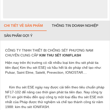
CHI TIẾT VỀ SẢN PHẨM
THÔNG TIN DOANH NGHIỆP
SẢN PHẨM GỢI Ý
CÔNG TY TNHH THIẾT BỊ CHỐNG SÉT PHƯƠNG NAM
CHUYÊN CUNG CẤP
KIM THU SÉT IONIFLASH
Hiện nay trên thị trường có rất nhiều loại kim thu sét phát tia
tiên đạo( Kim thu sét ESE) và hầu hết là do pháp chế tạo như:
Pulsar, Saint Elme, Satelit, Prevection, IONOSTAR....
Kim thu sét ESE ngày nay được cải tiến theo tiêu chuẩn pháp
NF17-102 để nâng cao thời gian phát tia tiên đạo. Nay công ty
ETI xin giới thiệu đến quý công ty một loại đầu thu sét ESE mới
nhất của Pháp được thử nghiệm và chế tạo thành công từ năm
1988: kim thu sét IONIFASH.