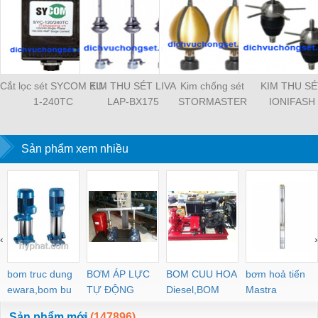
Cắt lọc sét SYCOM EU-
KIM THU SÉT LIVA
Kim chống sét
KIM THU SÉ
1-240TC
LAP-BX175
STORMASTER
IONIFASH
Sản phẩm xem nhiều
‹
›
bom truc dung
BƠM ÁP LỰC
BOM CUU HOA
bơm hoả tiển
ewara,bom bu
TỰ ĐỘNG
Diesel,BOM
Mastra
ewara
CHUA CHAY
Sản phẩm mới
(147896)