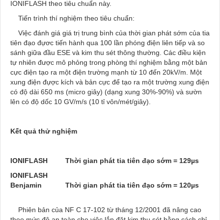
IONIFLASH theo tiêu chuẩn này.
Tiến trình thí nghiệm theo tiêu chuẩn:
Việc đánh giá giá trị trung bình của thời gian phát sớm của tia
tiên đạo đựơc tiến hành qua 100 lần phóng điện liên tiếp và so
sánh giữa đầu ESE và kim thu sét thông thường. Các điều kiện
tự nhiên được mô phỏng trong phòng thí nghiệm bằng một bản
cực điện tạo ra một điện trường mạnh từ 10 đến 20kV/m. Một
xung điện đựợc kích và bản cực để tạo ra một trường xung điện
có độ dài 650 ms (micro giây) (dạng xung 30%-90%) và sườn
lên có độ dốc 10 GV/m/s (10 tỉ vôn/mét/giây).
Kết quả thử nghiệm
IONIFLASH
Thời gian phát tia tiên đạo sớm = 129µs
IONIFLASH
Benjamin Thời gian phát tia tiên đạo sớm = 120µs
Phiên bản của NF C 17-102 từ tháng 12/2001 đã nâng cao
theo mức độ an toàn cho việc lắp đặt kim thu sét bằng cách chỉ