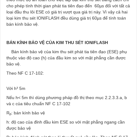
cho phép tính thời gian phát tia tiên đạo đến 60µs đối với tất cả
loại đầu thu lôi ESE có giá trị vượt qua giá trị này. Vì vậy cả hai
loại kim thu sét IONIFLASH đều dùng giá trị 60µs để tính toán
bán kính bảo vệ.
BÁN KÍNH BẢO VỆ CỦA KIM THU SÉT IONIFLASH
Bán kính bảo vệ của kim thu sét phát tia tiên đạo (ESE) phụ
thuộc vào độ cao (h) của đầu kim so với mặt phẳng cần được
bảo vệ.
Theo NF C 17-102:
Với h³ 5m
Nếu h< 5m thì dùng phương pháp đồ thị theo mục 2.2.3.3.a, b
và c của tiêu chuẩn NF C 17-102
R­
: bán kính bảo vệ
p­
h: độ cao của đỉnh đầu kim ESE so với mặt phẳng ngang cần
được bảo vệ