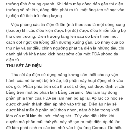
trường tĩnh ở xung quanh. Khi đám mây dông đến gần thì điện
trường sẽ rất lớn, dòng điện phát ra từ một ăng-ten sẽ sạc vào
tụ điện để tích trữ năng lượng.
Việc phóng các tia điện đi lên (mà theo sau là một dòng xung
(leader) khi các điều kiện được hội đủ) được điều khiển bằng bộ
thu điện trường. Điện trường tăng lên sau đó biến thiên một
cách đột ngột khi luồng dẫn đường xuống gần. Độ nhạy của bộ
thu này và sự điều chỉnh ngưỡng phát tia điện là những tiêu chí
đánh giá về khả năng kích hoạt sớm của một PDA phóng tia
điện tử.
THU SÉT ÁP ĐIỆN
Thu sét áp điện sử dụng năng lượng cần thiết cho sự vận
hành của nó từ một bộ trở áp, bộ phận này hoạt động nhờ vào
sức gió. Phần phía trên của thu sét, chống sét được định vị cân
bằng trên một bộ phận làm bằng céramic. Gió làm lay động
phần phía trên của PDA sẽ làm nén bộ áp lại. Ap lực cơ học sẽ
được chuyển thành điện áp nhờ vào trở áp. Điện áp này sẽ
được khai triển ở phần mũi thon nhọn, nằm ở bên trong khối
lõm của mũi kim thu sét, chống sét . Tùy vào điều kiện khí
quyển mà phần mũi thứ yếu này sẽ tạo ra một điện áp đủ lớn
để làm phát sinh ra các ion nhờ vào hiệu ứng Corona. Do hiệu