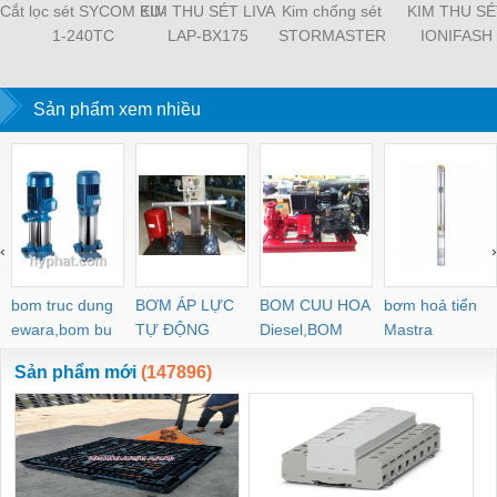
Cắt lọc sét SYCOM EU-
KIM THU SÉT LIVA
Kim chống sét
KIM THU SÉ
1-240TC
LAP-BX175
STORMASTER
IONIFASH
Sản phẩm xem nhiều
‹
›
bom truc dung
BƠM ÁP LỰC
BOM CUU HOA
bơm hoả tiển
ewara,bom bu
TỰ ĐỘNG
Diesel,BOM
Mastra
ewara
CHUA CHAY
Sản phẩm mới
(147896)