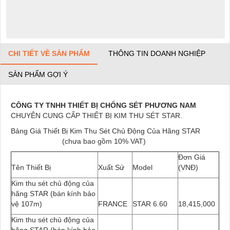
CHI TIẾT VỀ SẢN PHẨM
THÔNG TIN DOANH NGHIỆP
SẢN PHẨM GỢI Ý
CÔNG TY TNHH THIẾT BỊ CHỐNG SÉT PHƯƠNG NAM
CHUYÊN CUNG CẤP THIẾT BỊ KIM THU SÉT STAR.
Bảng Giá Thiết Bị Kim Thu Sét Chủ Động Của Hãng STAR
(chưa bao gồm 10% VAT)
Đơn Giá
Tên Thiết Bị
Xuất Sứ
Model
(VNĐ)
Kim thu sét chủ động của
hãng STAR (bán kính bảo
vệ 107m)
FRANCE
STAR 6.60
18,415,000
Kim thu sét chủ động của
hãng STAR (bán kính bảo