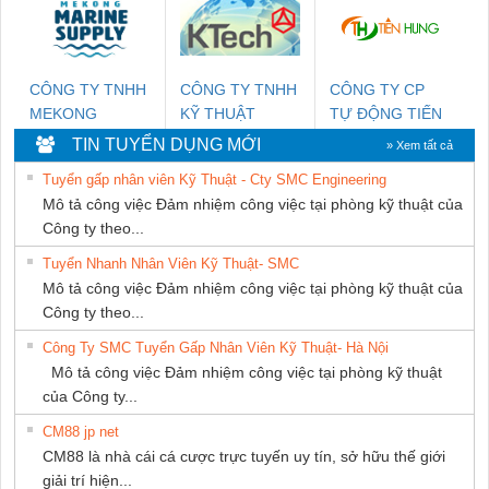
CÔNG TY TNHH
CÔNG TY TNHH
CÔNG TY CP
MEKONG
KỸ THUẬT
TỰ ĐỘNG TIẾN
MARINE SUPPLY
KTECH VIỆT
HƯNG
TIN TUYỂN DỤNG MỚI
» Xem tất cả
NAM
Tuyển gấp nhân viên Kỹ Thuật - Cty SMC Engineering
Mô tả công việc Đảm nhiệm công việc tại phòng kỹ thuật của
Công ty theo...
Tuyển Nhanh Nhân Viên Kỹ Thuật- SMC
Mô tả công việc Đảm nhiệm công việc tại phòng kỹ thuật của
Công ty theo...
Công Ty SMC Tuyển Gấp Nhân Viên Kỹ Thuật- Hà Nội
Mô tả công việc Đảm nhiệm công việc tại phòng kỹ thuật
của Công ty...
CM88 jp net
CM88 là nhà cái cá cược trực tuyến uy tín, sở hữu thế giới
giải trí hiện...