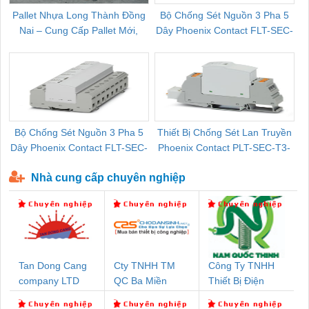
Pallet Nhựa Long Thành Đồng
Bộ Chống Sét Nguồn 3 Pha 5
Nai – Cung Cấp Pallet Mới,
Dây Phoenix Contact FLT-SEC-
C
Pallet Cũ Giá Tốt
P-T1-3S-264/50-FM - 2909589
Bộ Chống Sét Nguồn 3 Pha 5
Thiết Bị Chống Sét Lan Truyền
B
Dây Phoenix Contact FLT-SEC-
Phoenix Contact PLT-SEC-T3-
P-T1-3S-440/35-FM - 2908264
230-FM-PT - 2907928
Nhà cung cấp chuyên nghiệp
Tan Dong Cang
Cty TNHH TM
Công Ty TNHH
company LTD
QC Ba Miền
Thiết Bị Điện
Nam Quốc Thịnh