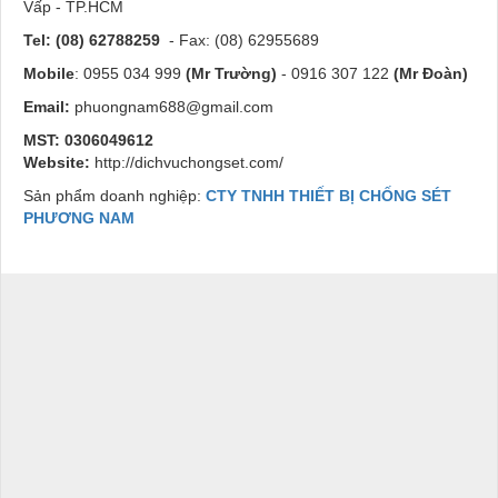
Vấp - TP.HCM
Tel:
(08) 62788259
- Fax: (08) 62955689
Mobile
: 0955 034 999
(Mr Trường)
- 0916 307 122
(Mr Đoàn)
Email:
phuongnam688@gmail.com
MST:
0306049612
Website:
http://dichvuchongset.com/
Sản phẩm doanh nghiệp:
CTY TNHH THIẾT BỊ CHỐNG SÉT
PHƯƠNG NAM